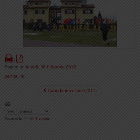
Print
PDF
|
Posted on
lunedì, 06 Febbraio 2012
permalink
.
Capodanno cinese (011)
Powered by
Translate