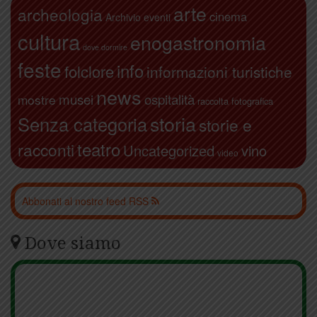
arte
archeologia
cinema
Archivio eventi
cultura
enogastronomia
dove dormire
feste
info
folclore
informazioni turistiche
news
ospitalità
musei
mostre
raccolta fotografica
storia
Senza categoria
storie e
teatro
racconti
Uncategorized
vino
video
Abbonati al nostro feed RSS
Dove siamo