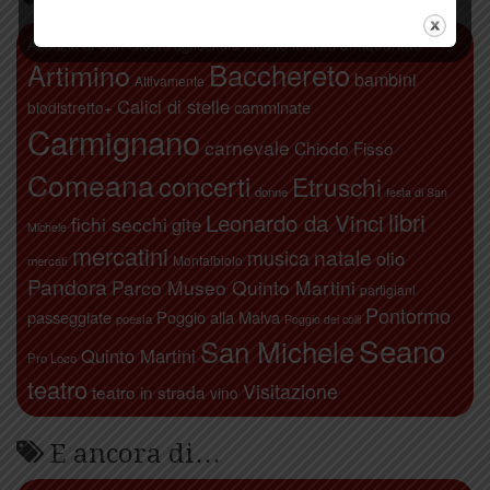
antiquariato
Abbazia di San Giusto
agricoltura
Alberto Moretti
Artimino
Bacchereto
bambini
Attivamente
Calici di stelle
camminate
biodistretto+
Carmignano
carnevale
Chiodo Fisso
Comeana
concerti
Etruschi
donne
festa di San
libri
Leonardo da Vinci
fichi secchi
gite
Michele
mercatini
natale
musica
olio
Montalbiolo
mercati
Pandora
Parco Museo Quinto Martini
partigiani
Pontormo
passeggiate
Poggio alla Malva
poesia
Poggio dei colli
Seano
San Michele
Quinto Martini
Pro Loco
teatro
Visitazione
teatro in strada
vino
E ancora di…