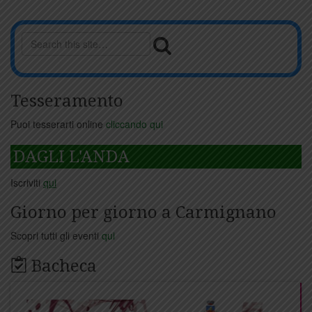
Tesseramento
Puoi tesserarti online
cliccando qui
DAGLI L'ANDA
Iscriviti
qui
Giorno per giorno a Carmignano
Scopri tutti gli eventi
qui
Bacheca