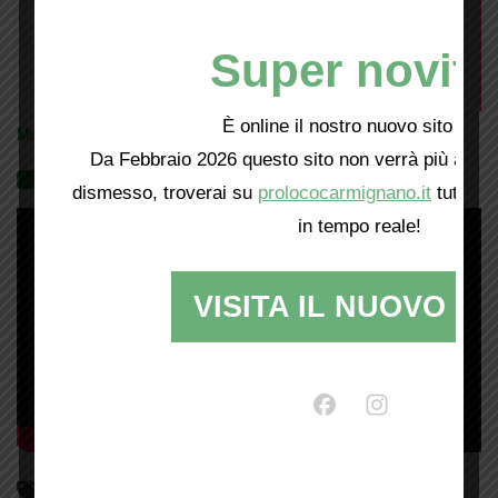
Super novità
È online il nostro nuovo sito web!
Mostra tutte le locandine
Da Febbraio 2026 questo sito non verrà più aggio
Videogallery
dismesso, troverai su
prolococarmignano.it
tutti i 
in tempo reale!
VISITA IL NUOVO SI
Parliamo di…