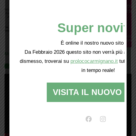
Super novità
È online il nostro nuovo sito web!
Da Febbraio 2026 questo sito non verrà più aggio
Mostra tutte le locandine
dismesso, troverai su
prolococarmignano.it
tutti i 
Videogallery
in tempo reale!
VISITA IL NUOVO SI