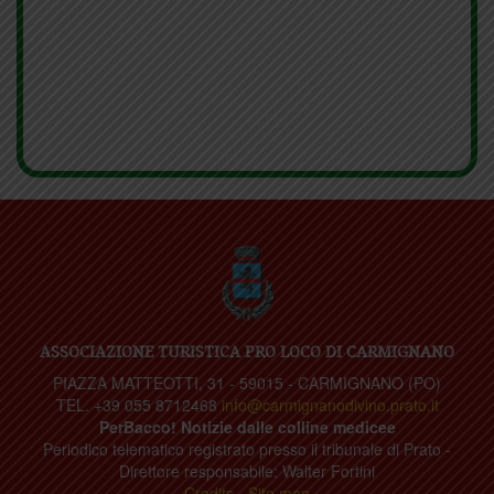
ASSOCIAZIONE TURISTICA PRO LOCO DI CARMIGNANO
PIAZZA MATTEOTTI, 31 - 59015 - CARMIGNANO (PO)
TEL. +39 055 8712468
info@carmignanodivino.prato.it
PerBacco! Notizie dalle colline medicee
Periodico telematico registrato presso il tribunale di Prato -
Direttore responsabile: Walter Fortini
Credits
-
Site map