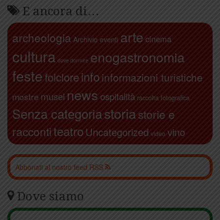
E ancora di…
arte
archeologia
cinema
Archivio eventi
cultura
enogastronomia
dove dormire
feste
info
folclore
informazioni turistiche
news
ospitalità
musei
mostre
raccolta fotografica
storia
Senza categoria
storie e
teatro
racconti
Uncategorized
vino
video
Abbonati al nostro feed RSS
Dove siamo