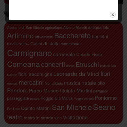
Parliamo di…
antiquariato
Abbazia di San Giusto
agricoltura
Alberto Moretti
Artimino
Bacchereto
bambini
Attivamente
Calici di stelle
camminate
biodistretto+
Carmignano
carnevale
Chiodo Fisso
Comeana
concerti
Etruschi
donne
festa di San
libri
Leonardo da Vinci
fichi secchi
gite
Michele
mercatini
natale
musica
olio
Montalbiolo
mercati
Pandora
Parco Museo Quinto Martini
partigiani
Pontormo
passeggiate
Poggio alla Malva
poesia
Poggio dei colli
Seano
San Michele
Quinto Martini
Pro Loco
teatro
Visitazione
teatro in strada
vino