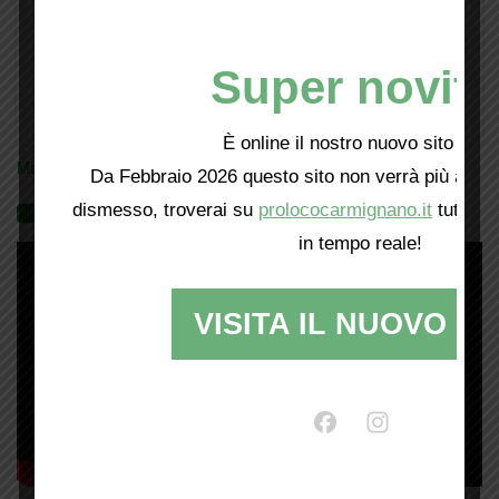
Super novità
È online il nostro nuovo sito web!
Mostra tutte le locandine
Da Febbraio 2026 questo sito non verrà più aggio
dismesso, troverai su
prolococarmignano.it
tutti i 
Videogallery
in tempo reale!
VISITA IL NUOVO SI