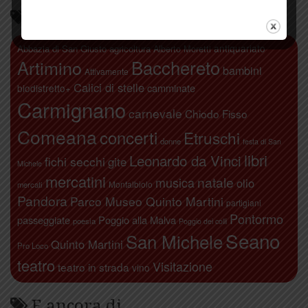
Parliamo di…
antiquariato
Abbazia di San Giusto
agricoltura
Alberto Moretti
Artimino
Bacchereto
bambini
Attivamente
Calici di stelle
camminate
biodistretto+
Carmignano
carnevale
Chiodo Fisso
Comeana
concerti
Etruschi
donne
festa di San
libri
Leonardo da Vinci
fichi secchi
gite
Michele
mercatini
natale
musica
olio
Montalbiolo
mercati
Pandora
Parco Museo Quinto Martini
partigiani
Pontormo
passeggiate
Poggio alla Malva
poesia
Poggio dei colli
Seano
San Michele
Quinto Martini
Pro Loco
teatro
Visitazione
teatro in strada
vino
E ancora di…