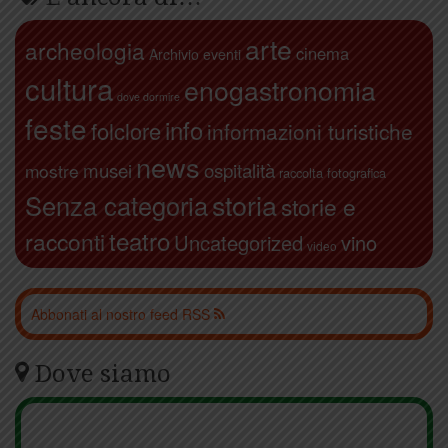
arte
archeologia
cinema
Archivio eventi
cultura
enogastronomia
dove dormire
feste
info
folclore
informazioni turistiche
news
ospitalità
musei
mostre
raccolta fotografica
storia
Senza categoria
storie e
teatro
racconti
Uncategorized
vino
video
Abbonati al nostro feed RSS
Dove siamo