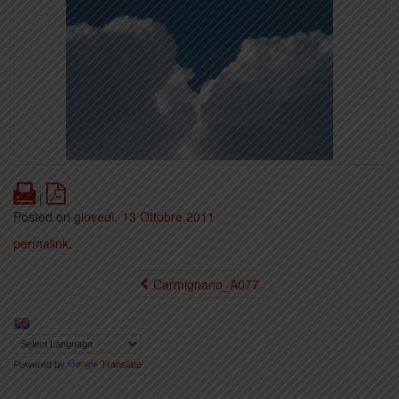
Print
PDF
|
Posted on
giovedì, 13 Ottobre 2011
permalink
.
Carmignano_A077
Powered by
Translate