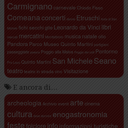
Carmignano
carnevale
Chiodo Fisso
Comeana
concerti
Etruschi
donne
festa di San
libri
Leonardo da Vinci
fichi secchi
gite
Michele
mercatini
natale
musica
olio
Montalbiolo
mercati
Pandora
Parco Museo Quinto Martini
partigiani
Pontormo
passeggiate
Poggio alla Malva
poesia
Poggio dei colli
Seano
San Michele
Quinto Martini
Pro Loco
teatro
Visitazione
teatro in strada
vino
E ancora di…
arte
archeologia
cinema
Archivio eventi
cultura
enogastronomia
dove dormire
feste
info
folclore
informazioni turistiche