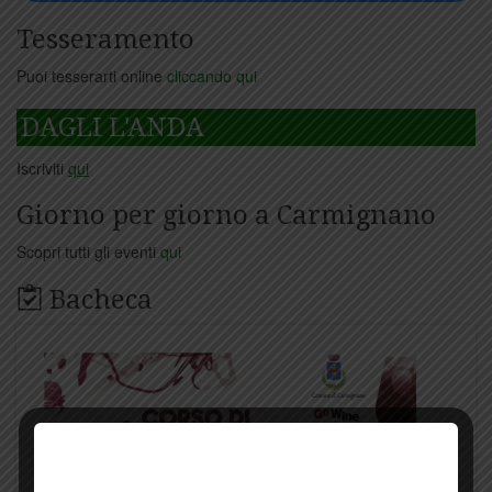
Tesseramento
Puoi tesserarti online
cliccando qui
DAGLI L'ANDA
Iscriviti
qui
Giorno per giorno a Carmignano
Scopri tutti gli eventi
qui
Bacheca