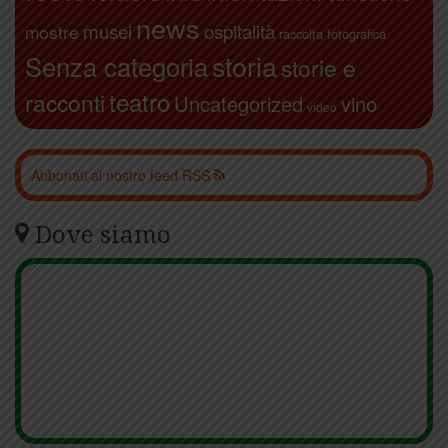
news
ospitalità
musei
mostre
raccolta fotografica
storia
Senza categoria
storie e
teatro
racconti
Uncategorized
vino
video
Abbonati al nostro feed RSS
Dove siamo