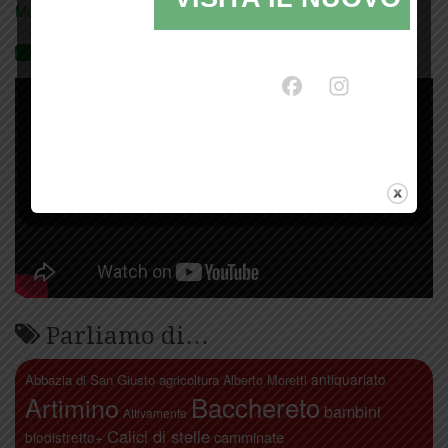
Mostra tutte le locandine
Videogallery
Parliamo di…
antiquariato
Abbazia di San Giusto
agricoltura
Alberto Moretti
Artimino
Bacchereto
bambini
Attivamente
Calici di stelle
camminate
biodistretto+