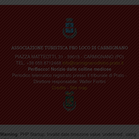
ASSOCIAZIONE TURISTICA PRO LOCO DI CARMIGNANO
PIAZZA MATTEOTTI, 31 - 59015 - CARMIGNANO (PO)
TEL. +39 055 8712468
info@carmignanodivino.prato.it
PerBacco! Notizie dalle colline medicee
Periodico telematico registrato presso il tribunale di Prato -
Direttore responsabile: Walter Fortini
Credits
-
Site map
Warning
: PHP Startup: Invalid date.timezone value 'undefined', using