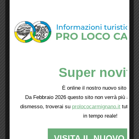
Super novità
È online il nostro nuovo sito web!
Da Febbraio 2026 questo sito non verrà più aggio
dismesso, troverai su
prolococarmignano.it
tutti i 
in tempo reale!
VISITA IL NUOVO SI