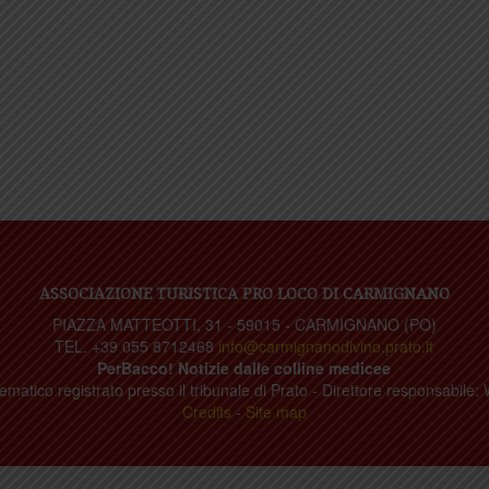
ASSOCIAZIONE TURISTICA PRO LOCO DI CARMIGNANO
PIAZZA MATTEOTTI, 31 - 59015 - CARMIGNANO (PO)
TEL. +39 055 8712468
info@carmignanodivino.prato.it
PerBacco! Notizie dalle colline medicee
ematico registrato presso il tribunale di Prato - Direttore responsabile: 
Credits
-
Site map