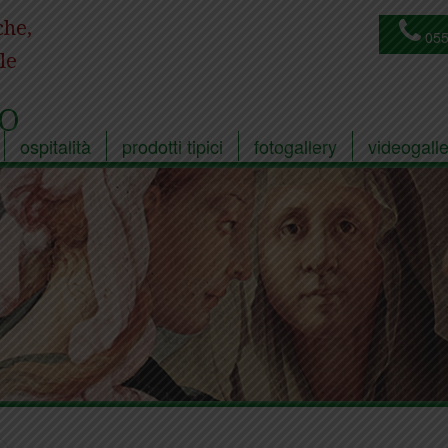
che,
055
le
O
ospitalità
prodotti tipici
fotogallery
videogalle