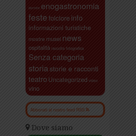
enogastronomia
dormire
feste
info
folclore
informazioni turistiche
news
musei
mostre
ospitalità
raccolta fotografica
Senza categoria
storia
storie e racconti
teatro
Uncategorized
video
vino
Abbonati al nostro feed RSS
Dove siamo