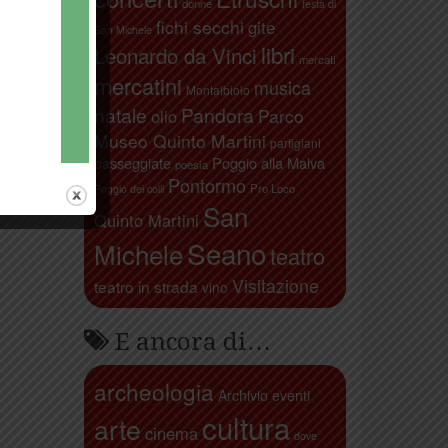
donne
festa di
fichi secchi
gite
San Michele
libri
Leonardo da Vinci
mercati
mercatini
musica
Montalbiolo
natale
Pandora
Parco
olio
Museo Quinto Martini
partigiani
passeggiate
Poggio alla Malva
poesia
Pontormo
Pro Loco
Poggio dei colli
San
Quinto Martini
Seano
Michele
teatro
Visitazione
teatro in strada
vino
E ancora di…
archeologia
Archivio eventi
cultura
arte
cinema
dove