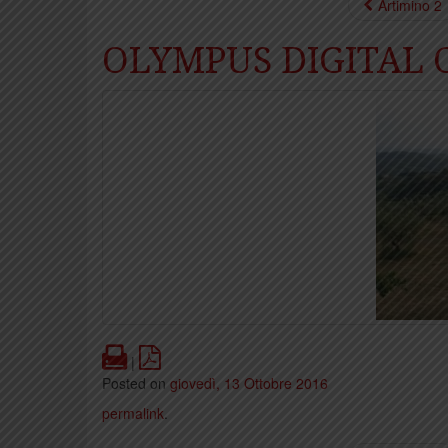
Artimino 2
OLYMPUS DIGITAL
Print
PDF
|
Posted on
giovedì, 13 Ottobre 2016
permalink
.