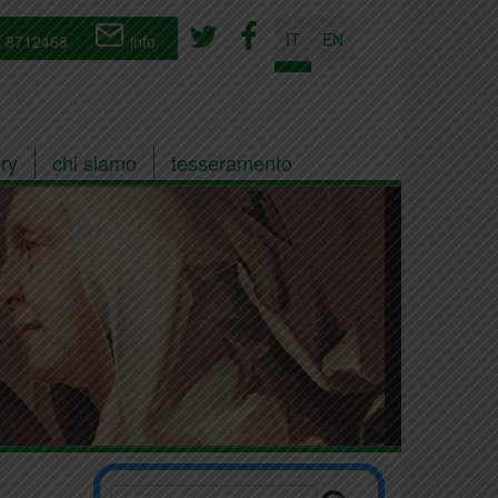
IT
EN
 8712468
info
ry
chi siamo
tesseramento