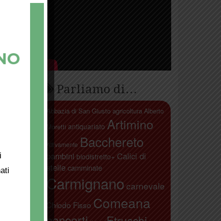
Parliamo di…
Abbazia di San Giusto
agricoltura
Alberto
Artimino
antiquariato
Moretti
Bacchereto
Attivamente
bambini
Calici di
i
biodistretto+
stelle
camminate
ati
Carmignano
carnevale
Comeana
Chiodo Fisso
concerti
Etruschi