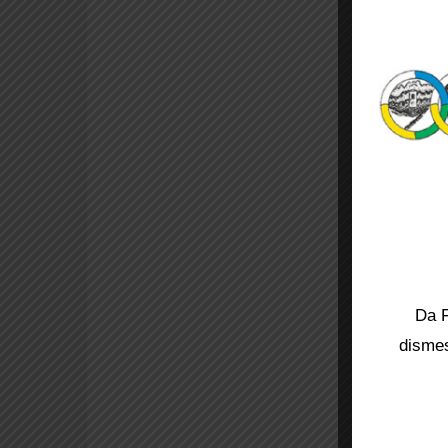
Da F
dismes