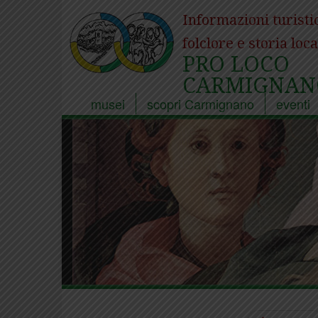
Informazioni turisti
folclore e storia loca
PRO LOCO
CARMIGNAN
musei
scopri Carmignano
eventi