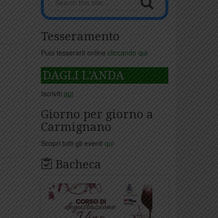
Tesseramento
Puoi tesserarti online
cliccando qui
DAGLI L'ANDA
Iscriviti
qui
Giorno per giorno a
Carmignano
Scopri tutti gli eventi
qui
Bacheca