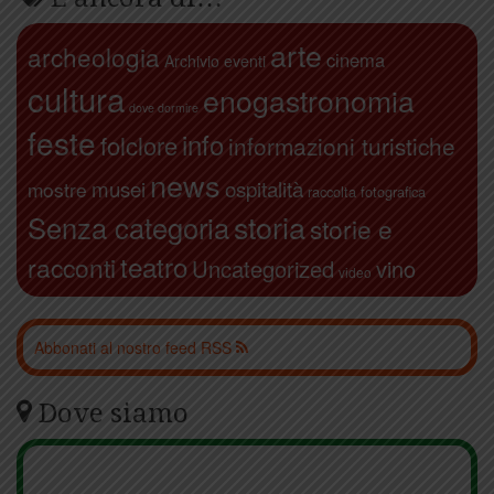
arte
archeologia
cinema
Archivio eventi
cultura
enogastronomia
dove dormire
feste
info
folclore
informazioni turistiche
news
ospitalità
musei
mostre
raccolta fotografica
storia
Senza categoria
storie e
teatro
racconti
Uncategorized
vino
video
Abbonati al nostro feed RSS
Dove siamo