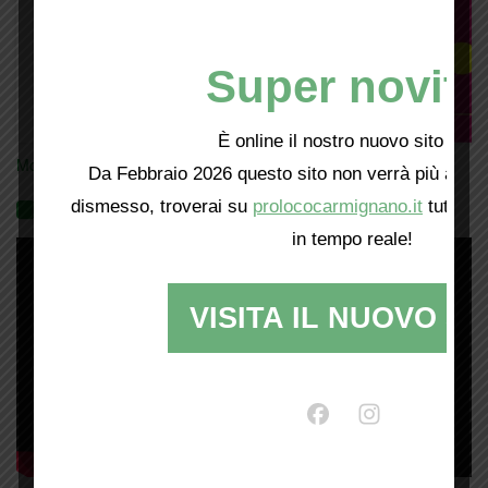
Super novità
È online il nostro nuovo sito web!
Mostra tutte le locandine
Da Febbraio 2026 questo sito non verrà più aggio
dismesso, troverai su
prolococarmignano.it
tutti i 
Videogallery
in tempo reale!
VISITA IL NUOVO SI