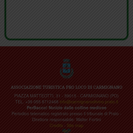
ASSOCIAZIONE TURISTICA PRO LOCO DI CARMIGNANO
PIAZZA MATTEOTTI, 31 - 59015 - CARMIGNANO (PO)
TEL. +39 055 8712468
info@carmignanodivino.prato.it
PerBacco! Notizie dalle colline medicee
Periodico telematico registrato presso il tribunale di Prato -
Direttore responsabile: Walter Fortini
Credits
-
Site map