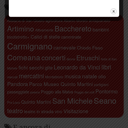
Parliamo di…
antiquariato
Abbazia di San Giusto
agricoltura
Alberto Moretti
Artimino
Bacchereto
bambini
Attivamente
Calici di stelle
camminate
biodistretto+
Carmignano
carnevale
Chiodo Fisso
Comeana
concerti
Etruschi
donne
festa di San
libri
Leonardo da Vinci
fichi secchi
gite
Michele
mercatini
natale
musica
olio
Montalbiolo
mercati
Pandora
Parco Museo Quinto Martini
partigiani
Pontormo
passeggiate
Poggio alla Malva
poesia
Poggio dei colli
Seano
San Michele
Quinto Martini
Pro Loco
teatro
Visitazione
teatro in strada
vino
E ancora di…