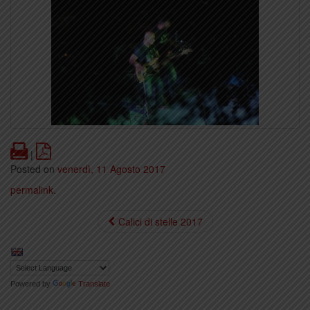
Print
PDF
|
Posted on
venerdì, 11 Agosto 2017
permalink
.
Calici di stelle 2017
Powered by
Translate