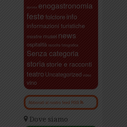
enogastronomia
dormire
feste
info
folclore
informazioni turistiche
news
musei
mostre
ospitalità
raccolta fotografica
Senza categoria
storia
storie e racconti
teatro
Uncategorized
video
vino
Abbonati al nostro feed RSS
Dove siamo