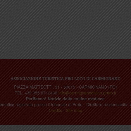
ASSOCIAZIONE TURISTICA PRO LOCO DI CARMIGNANO
PIAZZA MATTEOTTI, 31 - 59015 - CARMIGNANO (PO)
TEL. +39 055 8712468
info@carmignanodivino.prato.it
PerBacco! Notizie dalle colline medicee
ematico registrato presso il tribunale di Prato - Direttore responsabile: 
Credits
-
Site map