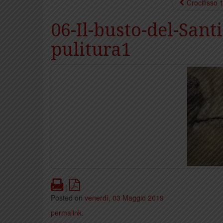
Crocifisso 
06-Il-busto-del-Sant
pulitura1
Print
PDF
|
Posted on
venerdì, 03 Maggio 2019
permalink
.