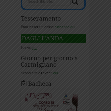
Tesseramento
Puoi tesserarti online
cliccando qui
DAGLI L'ANDA
Iscriviti
qui
Giorno per giorno a
Carmignano
Scopri tutti gli eventi
qui
Bacheca