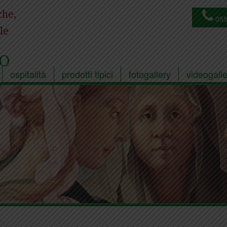
che,
055
le
O
ospitalità
prodotti tipici
fotogallery
videogalle