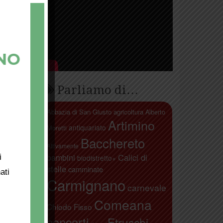
Parliamo di…
Abbazia di San Giusto
agricoltura
Alberto
Artimino
antiquariato
Moretti
Bacchereto
Attivamente
bambini
Calici di
i
biodistretto+
stelle
camminate
ati
Carmignano
carnevale
Comeana
Chiodo Fisso
concerti
Etruschi