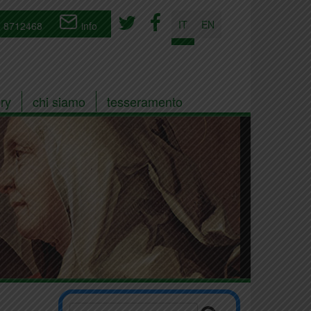
IT
EN
 8712468
info
ry
chi siamo
tesseramento