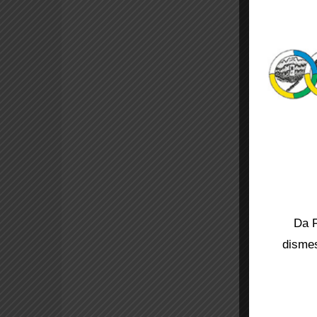
Da F
dismes