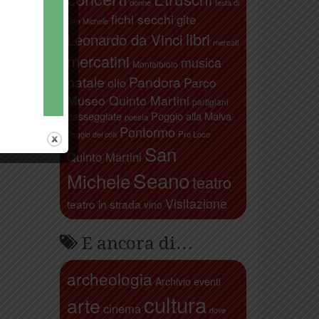
donne
festa di
fichi secchi
gite
San Michele
libri
Leonardo da Vinci
mercati
mercatini
musica
Montalbiolo
natale
Pandora
Parco
olio
Museo Quinto Martini
partigiani
passeggiate
Poggio alla Malva
poesia
Pontormo
Pro Loco
Poggio dei colli
San
Quinto Martini
Seano
Michele
teatro
Visitazione
teatro in strada
vino
E ancora di…
archeologia
Archivio eventi
cultura
arte
cinema
dove