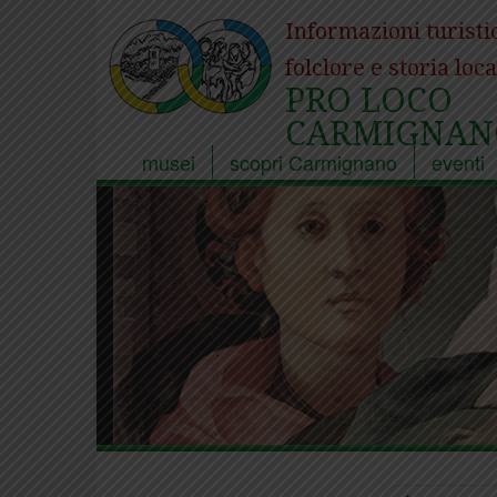
Informazioni turisti
folclore e storia loca
PRO LOCO
CARMIGNAN
musei
scopri Carmignano
eventi