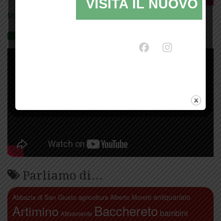
VISITA IL NUOVO SI
Mostra tutte le locandine
Videogallery
Parliamo di…
antiquariato
Abbazia di San Giusto
agricoltura
Alberto Moretti
Artimino
Bacchereto
bambini
Attivamente