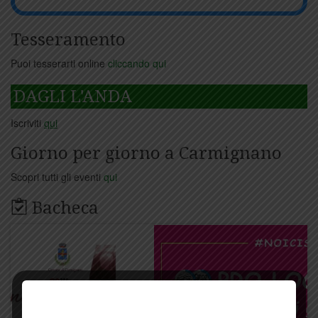
Tesseramento
Puoi tesserarti online
cliccando qui
DAGLI L'ANDA
Iscriviti
qui
Giorno per giorno a Carmignano
Scopri tutti gli eventi
qui
Bacheca