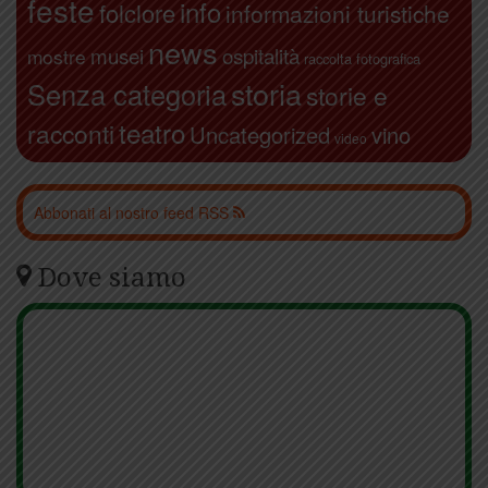
feste
info
folclore
informazioni turistiche
news
ospitalità
musei
mostre
raccolta fotografica
storia
Senza categoria
storie e
teatro
racconti
Uncategorized
vino
video
Abbonati al nostro feed RSS
Dove siamo