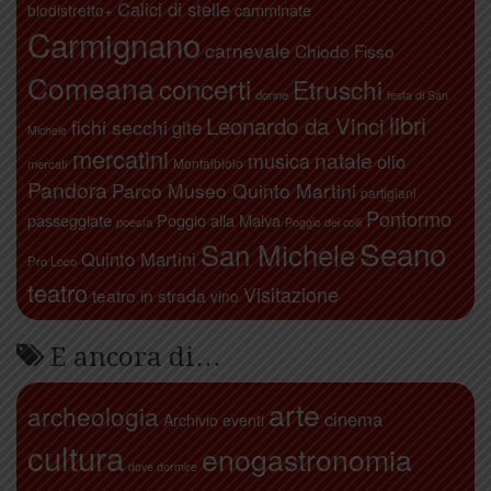
Calici di stelle
camminate
biodistretto+
Carmignano
carnevale
Chiodo Fisso
Comeana
concerti
Etruschi
donne
festa di San
libri
Leonardo da Vinci
fichi secchi
gite
Michele
mercatini
natale
musica
olio
Montalbiolo
mercati
Pandora
Parco Museo Quinto Martini
partigiani
Pontormo
passeggiate
Poggio alla Malva
poesia
Poggio dei colli
Seano
San Michele
Quinto Martini
Pro Loco
teatro
Visitazione
teatro in strada
vino
E ancora di…
arte
archeologia
cinema
Archivio eventi
cultura
enogastronomia
dove dormire