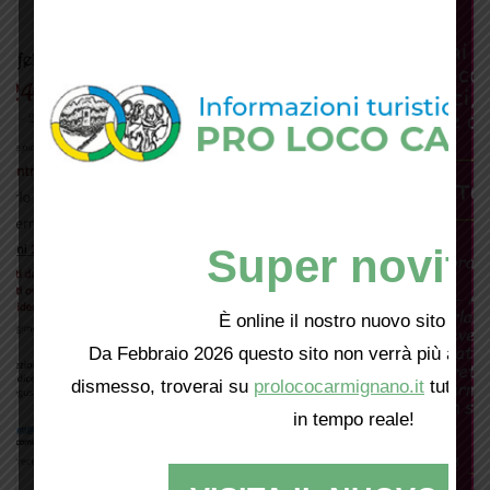
Super novità
È online il nostro nuovo sito web!
Da Febbraio 2026 questo sito non verrà più aggio
dismesso, troverai su
prolococarmignano.it
tutti i 
in tempo reale!