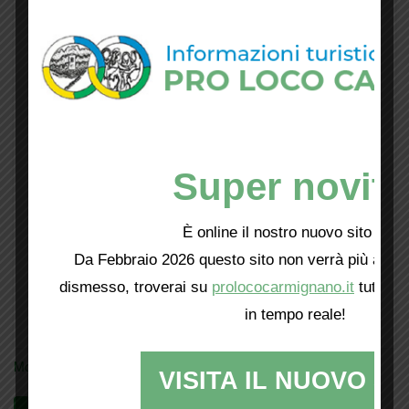
Super novità
È online il nostro nuovo sito web!
Da Febbraio 2026 questo sito non verrà più aggio
dismesso, troverai su
prolococarmignano.it
tutti i 
in tempo reale!
Mostra tutte le locandine
VISITA IL NUOVO SI
Videogallery