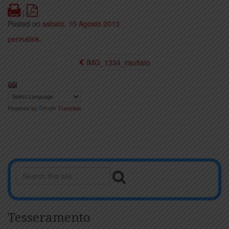
Print
PDF
|
Posted on
sabato, 10 Agosto 2013
permalink
.
IMG_1334_risultato
Powered by
Translate
Tesseramento