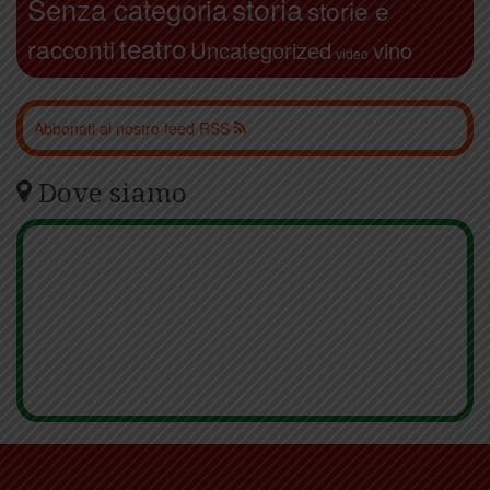
storia
Senza categoria
storie e
teatro
racconti
Uncategorized
vino
video
Abbonati al nostro feed RSS
Dove siamo