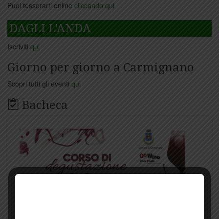
Puoi tesserarti online
cliccando qui
DAGLI L'ANDA
Iscriviti
qui
Giorno per giorno a Carmignano
Scopri tutti gli eventi
qui
Bacheca