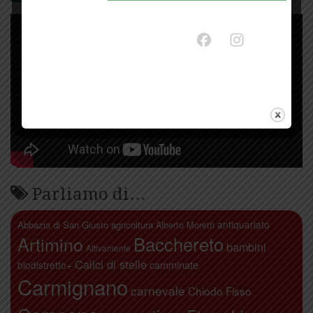
Parliamo di…
antiquariato
Abbazia di San Giusto
agricoltura
Alberto Moretti
Artimino
Bacchereto
bambini
Attivamente
Calici di stelle
camminate
biodistretto+
Carmignano
carnevale
Chiodo Fisso