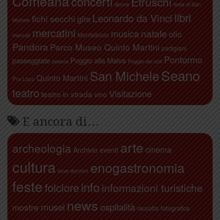
Comeana
concerti
Etruschi
donne
festa di San
libri
Leonardo da Vinci
fichi secchi
gite
Michele
mercatini
natale
musica
olio
Montalbiolo
mercati
Pandora
Parco Museo Quinto Martini
partigiani
Pontormo
passeggiate
Poggio alla Malva
poesia
Poggio dei colli
Seano
San Michele
Quinto Martini
Pro Loco
teatro
Visitazione
teatro in strada
vino
E ancora di…
arte
archeologia
cinema
Archivio eventi
cultura
enogastronomia
dove dormire
feste
info
folclore
informazioni turistiche
news
ospitalità
musei
mostre
raccolta fotografica