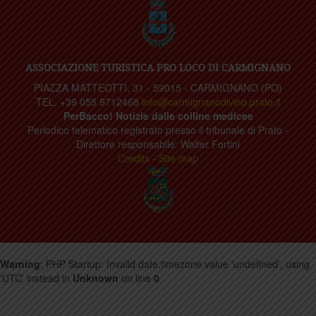
ASSOCIAZIONE TURISTICA PRO LOCO DI CARMIGNANO
PIAZZA MATTEOTTI, 31 - 59015 - CARMIGNANO (PO)
TEL. +39 055 8712468
info@carmignanodivino.prato.it
PerBacco! Notizie dalle colline medicee
Periodico telematico registrato presso il tribunale di Prato -
Direttore responsabile: Walter Fortini
Credits
-
Site map
Warning
: PHP Startup: Invalid date.timezone value 'undefined', using
'UTC' instead in
Unknown
on line
0