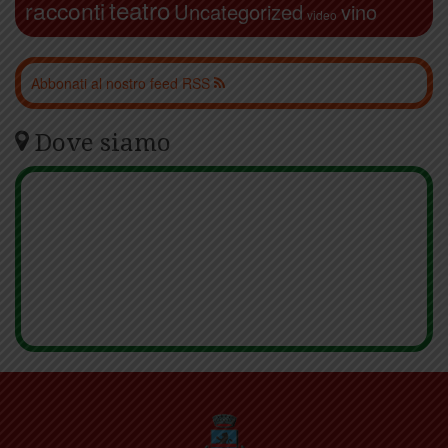
teatro
racconti
Uncategorized
vino
video
Abbonati al nostro feed RSS
Dove siamo