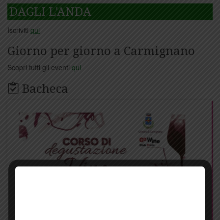
DAGLI L'ANDA
Iscriviti
qui
Giorno per giorno a Carmignano
Scopri tutti gli eventi
qui
Bacheca