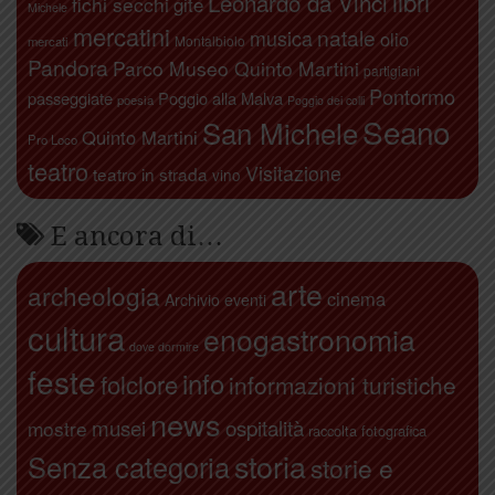
libri
Leonardo da Vinci
fichi secchi
gite
Michele
mercatini
natale
musica
olio
Montalbiolo
mercati
Pandora
Parco Museo Quinto Martini
partigiani
Pontormo
passeggiate
Poggio alla Malva
poesia
Poggio dei colli
Seano
San Michele
Quinto Martini
Pro Loco
teatro
Visitazione
teatro in strada
vino
E ancora di…
arte
archeologia
cinema
Archivio eventi
cultura
enogastronomia
dove dormire
feste
info
folclore
informazioni turistiche
news
ospitalità
musei
mostre
raccolta fotografica
storia
Senza categoria
storie e