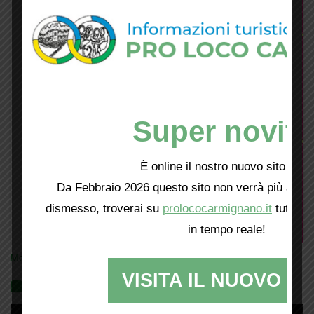
Super novità
È online il nostro nuovo sito web!
Da Febbraio 2026 questo sito non verrà più aggio
dismesso, troverai su
prolococarmignano.it
tutti i 
in tempo reale!
Mostra tutte le locandine
VISITA IL NUOVO SI
Videogallery