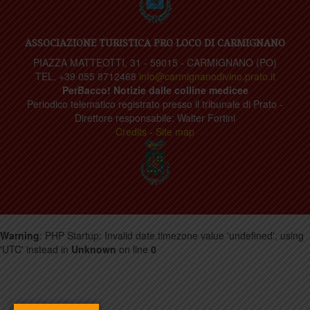
ASSOCIAZIONE TURISTICA PRO LOCO DI CARMIGNANO
PIAZZA MATTEOTTI, 31 - 59015 - CARMIGNANO (PO)
TEL. +39 055 8712468
info@carmignanodivino.prato.it
PerBacco! Notizie dalle colline medicee
Periodico telematico registrato presso il tribunale di Prato -
Direttore responsabile: Walter Fortini
Credits
-
Site map
Warning
: PHP Startup: Invalid date.timezone value 'undefined', using
'UTC' instead in
Unknown
on line
0