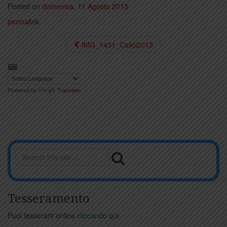
Posted on
domenica, 11 Agosto 2013
permalink
.
IMG_1431_Calici2013
Powered by
Translate
Tesseramento
Puoi tesserarti online
cliccando qui