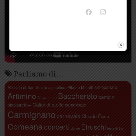
Parliamo di…
antiquariato
Abbazia di San Giusto
agricoltura
Alberto Moretti
Artimino
Bacchereto
bambini
Attivamente
Calici di stelle
camminate
biodistretto+
Carmignano
carnevale
Chiodo Fisso
Comeana
concerti
Etruschi
donne
festa di San