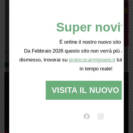
Super novità
È online il nostro nuovo sito web!
Da Febbraio 2026 questo sito non verrà più aggio
Mostra tutte le locandine
dismesso, troverai su
prolococarmignano.it
tutti i 
Videogallery
in tempo reale!
VISITA IL NUOVO SI