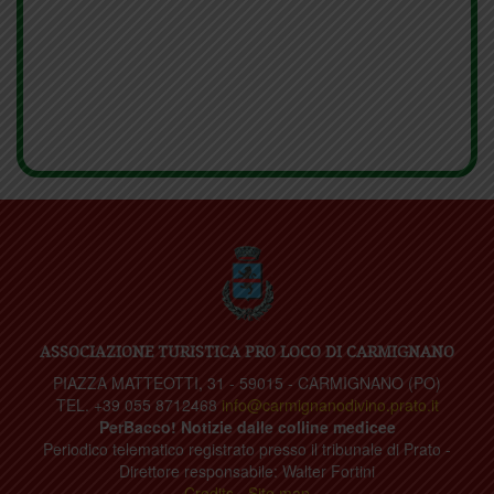
ASSOCIAZIONE TURISTICA PRO LOCO DI CARMIGNANO
PIAZZA MATTEOTTI, 31 - 59015 - CARMIGNANO (PO)
TEL. +39 055 8712468
info@carmignanodivino.prato.it
PerBacco! Notizie dalle colline medicee
Periodico telematico registrato presso il tribunale di Prato -
Direttore responsabile: Walter Fortini
Credits
-
Site map