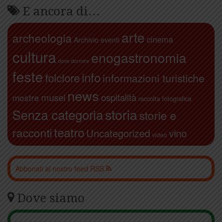
E ancora di…
arte
archeologia
cinema
Archivio eventi
cultura
enogastronomia
dove dormire
feste
info
folclore
informazioni turistiche
news
ospitalità
musei
mostre
raccolta fotografica
storia
Senza categoria
storie e
teatro
racconti
Uncategorized
vino
video
Abbonati al nostro feed RSS
Dove siamo