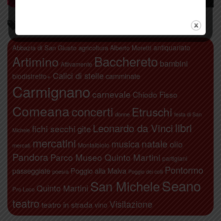
Parliamo di…
antiquariato
Abbazia di San Giusto
agricoltura
Alberto Moretti
Artimino
Bacchereto
bambini
Attivamente
Calici di stelle
camminate
biodistretto+
Carmignano
carnevale
Chiodo Fisso
Comeana
concerti
Etruschi
donne
festa di San
libri
Leonardo da Vinci
fichi secchi
gite
Michele
mercatini
natale
musica
olio
Montalbiolo
mercati
Pandora
Parco Museo Quinto Martini
partigiani
Pontormo
passeggiate
Poggio alla Malva
poesia
Poggio dei colli
Seano
San Michele
Quinto Martini
Pro Loco
teatro
Visitazione
teatro in strada
vino