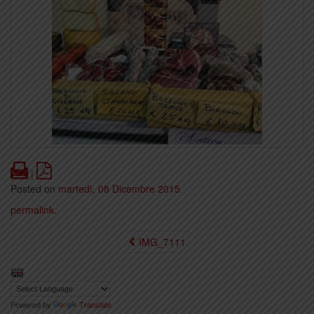
Print
PDF
|
Posted on
martedì, 08 Dicembre 2015
permalink
.
IMG_7111
Powered by
Translate