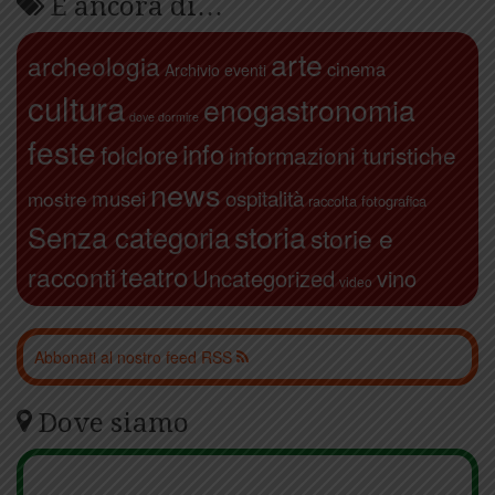
E ancora di…
arte
archeologia
cinema
Archivio eventi
cultura
enogastronomia
dove dormire
feste
info
folclore
informazioni turistiche
news
ospitalità
musei
mostre
raccolta fotografica
storia
Senza categoria
storie e
teatro
racconti
Uncategorized
vino
video
Abbonati al nostro feed RSS
Dove siamo