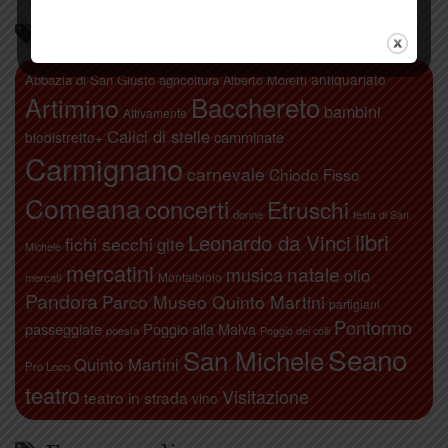
Parliamo di…
antiquariato
Abbazia di San Giusto
agricoltura
Alberto Moretti
Artimino
Bacchereto
bambini
Attivamente
Calici di stelle
camminate
biodistretto+
Carmignano
carnevale
Chiodo Fisso
Comeana
concerti
Etruschi
donne
festa di San
libri
Leonardo da Vinci
fichi secchi
gite
Michele
mercatini
natale
musica
olio
Montalbiolo
mercati
Pandora
Parco Museo Quinto Martini
partigiani
Pontormo
passeggiate
Poggio alla Malva
poesia
Poggio dei colli
Seano
San Michele
Quinto Martini
Pro Loco
teatro
Visitazione
teatro in strada
vino