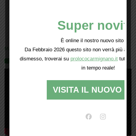
Super novità
È online il nostro nuovo sito web!
Mostra tutte le locandine
Da Febbraio 2026 questo sito non verrà più aggio
dismesso, troverai su
prolococarmignano.it
tutti i 
Videogallery
in tempo reale!
VISITA IL NUOVO SI