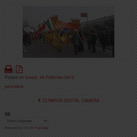
Print
PDF
|
Posted on
lunedì, 06 Febbraio 2012
permalink
.
OLYMPUS DIGITAL CAMERA
Powered by
Translate