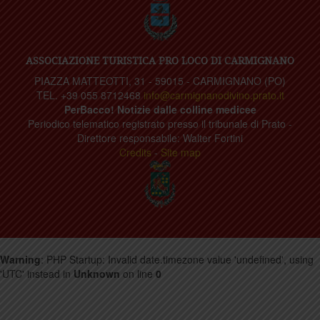
ASSOCIAZIONE TURISTICA PRO LOCO DI CARMIGNANO
PIAZZA MATTEOTTI, 31 - 59015 - CARMIGNANO (PO)
TEL. +39 055 8712468
info@carmignanodivino.prato.it
PerBacco! Notizie dalle colline medicee
Periodico telematico registrato presso il tribunale di Prato -
Direttore responsabile: Walter Fortini
Credits
-
Site map
Warning
: PHP Startup: Invalid date.timezone value 'undefined', using
'UTC' instead in
Unknown
on line
0