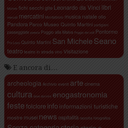
libri
Leonardo da Vinci
fichi secchi
gite
Michele
mercatini
natale
musica
olio
Montalbiolo
mercati
Pandora
Parco Museo Quinto Martini
partigiani
Pontormo
passeggiate
Poggio alla Malva
poesia
Poggio dei colli
Seano
San Michele
Quinto Martini
Pro Loco
teatro
Visitazione
teatro in strada
vino
E ancora di…
arte
archeologia
cinema
Archivio eventi
cultura
enogastronomia
dove dormire
feste
info
folclore
informazioni turistiche
news
ospitalità
musei
mostre
raccolta fotografica
storia
Senza categoria
storie e