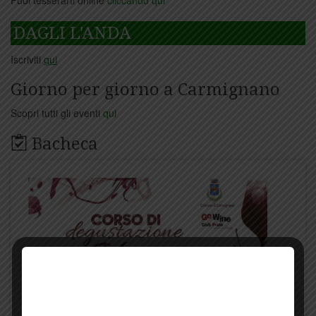
Puoi tesserarti online
cliccando qui
DAGLI L'ANDA
Iscriviti
qui
Giorno per giorno a Carmignano
Scopri tutti gli eventi
qui
Bacheca