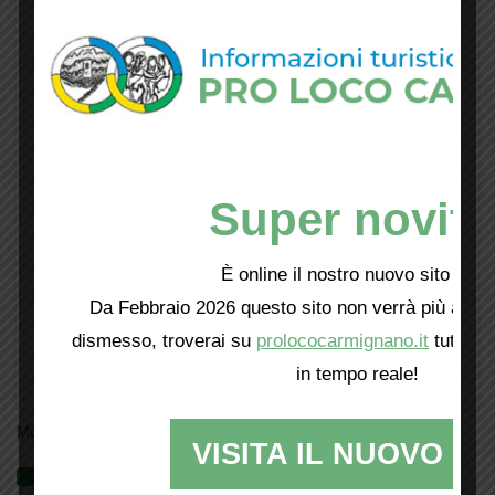
Super novità
È online il nostro nuovo sito web!
Da Febbraio 2026 questo sito non verrà più aggio
dismesso, troverai su
prolococarmignano.it
tutti i 
in tempo reale!
Mostra tutte le locandine
VISITA IL NUOVO SI
Videogallery