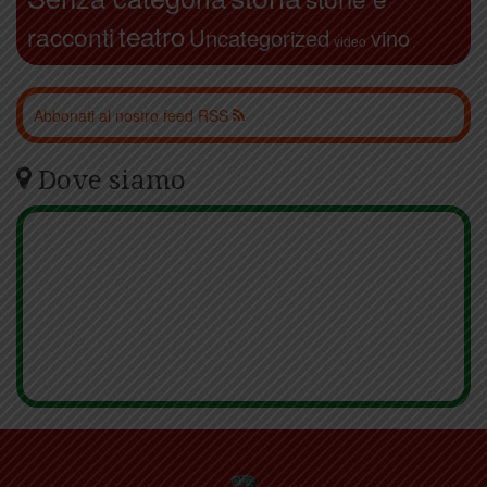
teatro
racconti
Uncategorized
vino
video
Abbonati al nostro feed RSS
Dove siamo