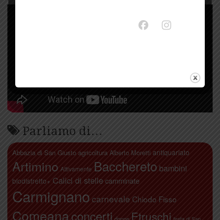
Parliamo di…
antiquariato
Abbazia di San Giusto
agricoltura
Alberto Moretti
Artimino
Bacchereto
bambini
Attivamente
Calici di stelle
camminate
biodistretto+
Carmignano
carnevale
Chiodo Fisso
Comeana
concerti
Etruschi
donne
festa di San