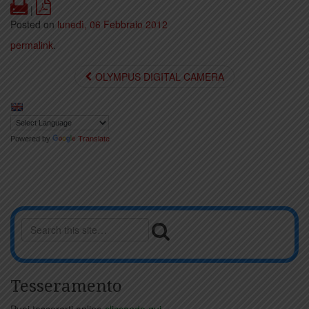
Print
PDF
|
Posted on
lunedì, 06 Febbraio 2012
permalink
.
OLYMPUS DIGITAL CAMERA
Powered by
Translate
Tesseramento