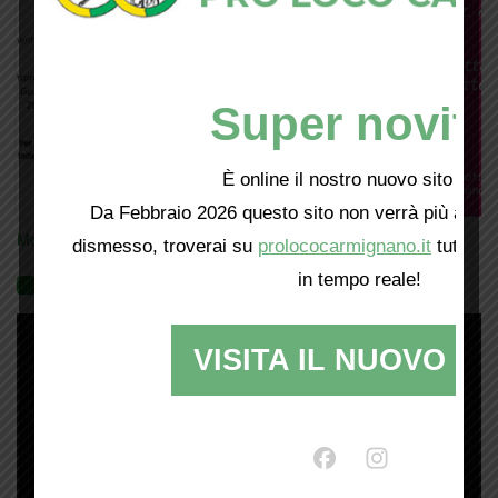
Super novità
È online il nostro nuovo sito web!
Da Febbraio 2026 questo sito non verrà più aggio
Mostra tutte le locandine
dismesso, troverai su
prolococarmignano.it
tutti i 
in tempo reale!
Videogallery
VISITA IL NUOVO SI