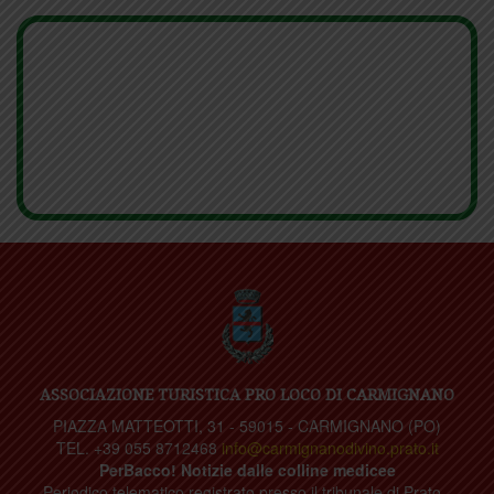
ASSOCIAZIONE TURISTICA PRO LOCO DI CARMIGNANO
PIAZZA MATTEOTTI, 31 - 59015 - CARMIGNANO (PO)
TEL. +39 055 8712468
info@carmignanodivino.prato.it
PerBacco! Notizie dalle colline medicee
Periodico telematico registrato presso il tribunale di Prato -