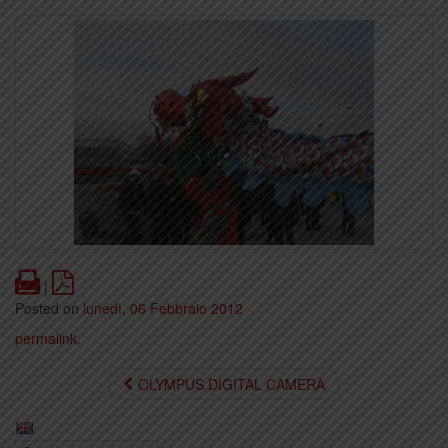
Print
PDF
|
Posted on
lunedì, 06 Febbraio 2012
permalink
.
OLYMPUS DIGITAL CAMERA