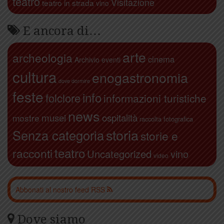
teatro
Visitazione
teatro in strada
vino
E ancora di…
arte
archeologia
cinema
Archivio eventi
cultura
enogastronomia
dove dormire
feste
info
folclore
informazioni turistiche
news
ospitalità
musei
mostre
raccolta fotografica
storia
Senza categoria
storie e
teatro
racconti
Uncategorized
vino
video
Abbonati al nostro feed RSS
Dove siamo