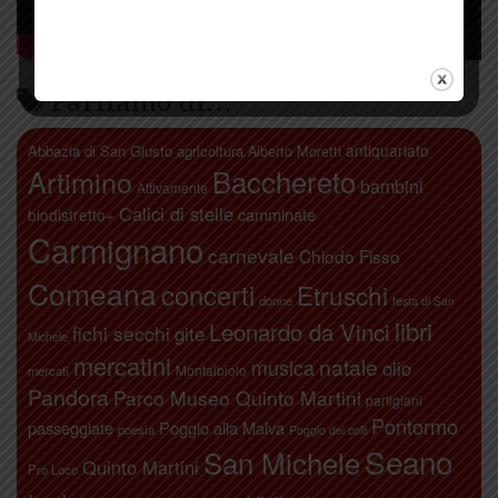
Parliamo di…
antiquariato
Abbazia di San Giusto
agricoltura
Alberto Moretti
Artimino
Bacchereto
bambini
Attivamente
Calici di stelle
camminate
biodistretto+
Carmignano
carnevale
Chiodo Fisso
Comeana
concerti
Etruschi
donne
festa di San
libri
Leonardo da Vinci
fichi secchi
gite
Michele
mercatini
natale
musica
olio
Montalbiolo
mercati
Pandora
Parco Museo Quinto Martini
partigiani
Pontormo
passeggiate
Poggio alla Malva
poesia
Poggio dei colli
Seano
San Michele
Quinto Martini
Pro Loco