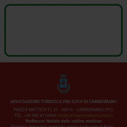
ASSOCIAZIONE TURISTICA PRO LOCO DI CARMIGNANO
PIAZZA MATTEOTTI, 31 - 59015 - CARMIGNANO (PO)
TEL. +39 055 8712468
info@carmignanodivino.prato.it
PerBacco! Notizie dalle colline medicee
Periodico telematico registrato presso il tribunale di Prato -