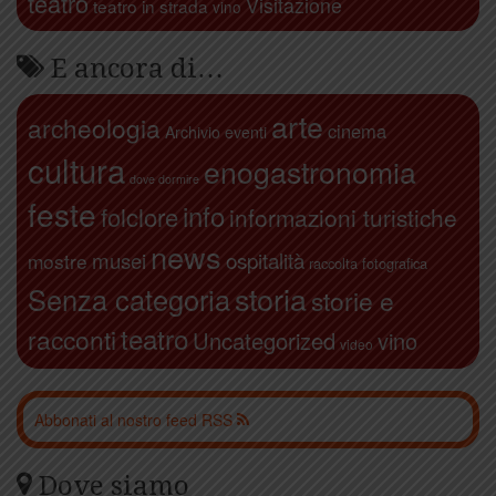
teatro
Visitazione
teatro in strada
vino
E ancora di…
arte
archeologia
cinema
Archivio eventi
cultura
enogastronomia
dove dormire
feste
info
folclore
informazioni turistiche
news
ospitalità
musei
mostre
raccolta fotografica
storia
Senza categoria
storie e
teatro
racconti
Uncategorized
vino
video
Abbonati al nostro feed RSS
Dove siamo