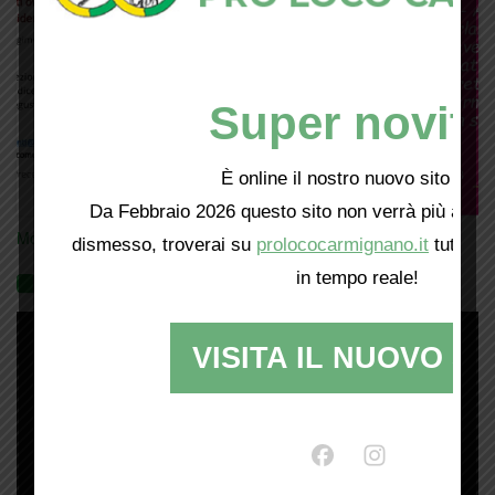
Super novità
È online il nostro nuovo sito web!
Da Febbraio 2026 questo sito non verrà più aggio
Mostra tutte le locandine
dismesso, troverai su
prolococarmignano.it
tutti i 
in tempo reale!
Videogallery
VISITA IL NUOVO SI