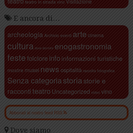
teatro
Visitazione
teatro in strada
vino
E ancora di…
arte
archeologia
cinema
Archivio eventi
cultura
enogastronomia
dove dormire
feste
info
folclore
informazioni turistiche
news
ospitalità
musei
mostre
raccolta fotografica
storia
Senza categoria
storie e
teatro
racconti
Uncategorized
vino
video
Abbonati al nostro feed RSS
Dove siamo