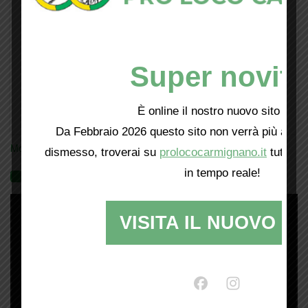
Super novità
È online il nostro nuovo sito web!
Da Febbraio 2026 questo sito non verrà più aggio
Mostra tutte le locandine
dismesso, troverai su
prolococarmignano.it
tutti i 
in tempo reale!
Videogallery
VISITA IL NUOVO SI