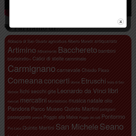
Parliamo di…
antiquariato
Abbazia di San Giusto
agricoltura
Alberto Moretti
Artimino
Bacchereto
bambini
Attivamente
Calici di stelle
camminate
biodistretto+
Carmignano
carnevale
Chiodo Fisso
Comeana
concerti
Etruschi
donne
festa di San
libri
Leonardo da Vinci
fichi secchi
gite
Michele
mercatini
natale
musica
olio
Montalbiolo
mercati
Pandora
Parco Museo Quinto Martini
partigiani
Pontormo
passeggiate
Poggio alla Malva
poesia
Poggio dei colli
Seano
San Michele
Quinto Martini
Pro Loco