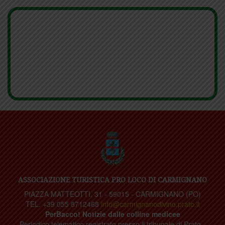
ASSOCIAZIONE TURISTICA PRO LOCO DI CARMIGNANO
PIAZZA MATTEOTTI, 31 - 59015 - CARMIGNANO (PO)
TEL. +39 055 8712468
info@carmignanodivino.prato.it
PerBacco! Notizie dalle colline medicee
Periodico telematico registrato presso il tribunale di Prato -