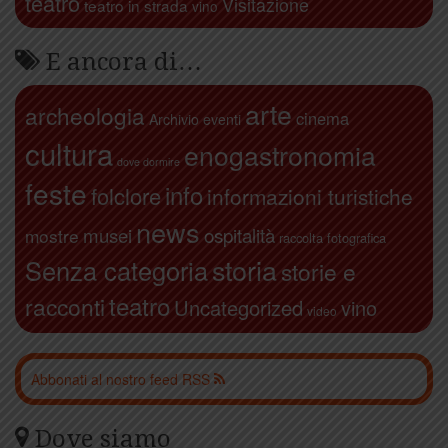
teatro
Visitazione
teatro in strada
vino
E ancora di…
arte
archeologia
cinema
Archivio eventi
cultura
enogastronomia
dove dormire
feste
info
folclore
informazioni turistiche
news
ospitalità
musei
mostre
raccolta fotografica
storia
Senza categoria
storie e
teatro
racconti
Uncategorized
vino
video
Abbonati al nostro feed RSS
Dove siamo