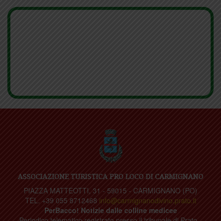
ASSOCIAZIONE TURISTICA PRO LOCO DI CARMIGNANO
PIAZZA MATTEOTTI, 31 - 59015 - CARMIGNANO (PO)
TEL. +39 055 8712468
info@carmignanodivino.prato.it
PerBacco! Notizie dalle colline medicee
Periodico telematico registrato presso il tribunale di Prato -