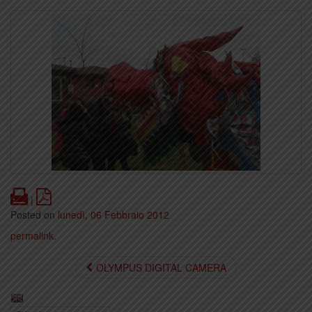
Print
PDF
|
Posted on
lunedì, 06 Febbraio 2012
permalink
.
OLYMPUS DIGITAL CAMERA