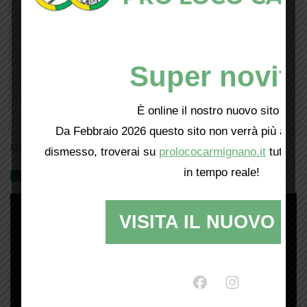
Super novità
È online il nostro nuovo sito web!
Da Febbraio 2026 questo sito non verrà più aggio
Mostra tutte le locandine
dismesso, troverai su
prolococarmignano.it
tutti i 
in tempo reale!
Videogallery
VISITA IL NUOVO SI