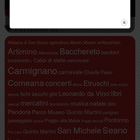
Parliamo di…
antiquariato
Abbazia di San Giusto
agricoltura
Alberto Moretti
Artimino
Bacchereto
bambini
Attivamente
Calici di stelle
camminate
biodistretto+
Carmignano
carnevale
Chiodo Fisso
Comeana
concerti
Etruschi
donne
festa di San
libri
Leonardo da Vinci
fichi secchi
gite
Michele
mercatini
natale
musica
olio
Montalbiolo
mercati
Pandora
Parco Museo Quinto Martini
partigiani
Pontormo
passeggiate
Poggio alla Malva
poesia
Poggio dei colli
Seano
San Michele
Quinto Martini
Pro Loco