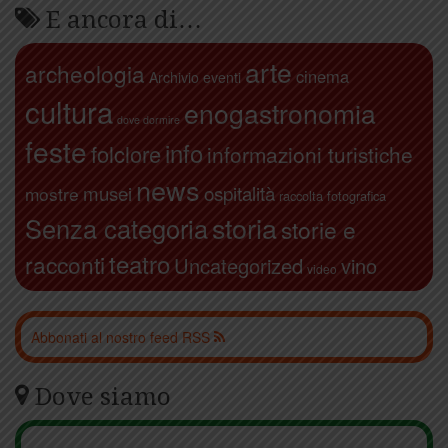
E ancora di…
arte
archeologia
cinema
Archivio eventi
cultura
enogastronomia
dove dormire
feste
info
folclore
informazioni turistiche
news
ospitalità
musei
mostre
raccolta fotografica
storia
Senza categoria
storie e
teatro
racconti
Uncategorized
vino
video
Abbonati al nostro feed RSS
Dove siamo