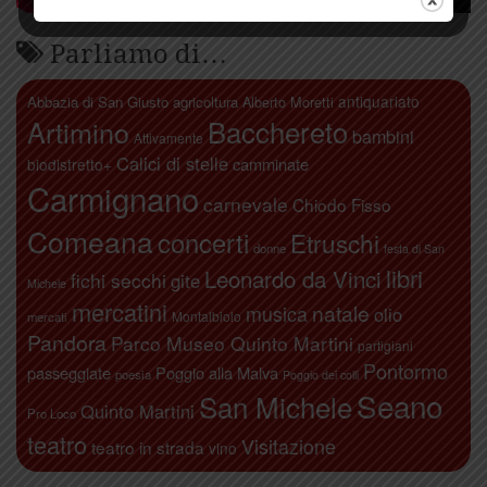
Parliamo di…
antiquariato
Abbazia di San Giusto
agricoltura
Alberto Moretti
Artimino
Bacchereto
bambini
Attivamente
Calici di stelle
camminate
biodistretto+
Carmignano
carnevale
Chiodo Fisso
Comeana
concerti
Etruschi
donne
festa di San
libri
Leonardo da Vinci
fichi secchi
gite
Michele
mercatini
natale
musica
olio
Montalbiolo
mercati
Pandora
Parco Museo Quinto Martini
partigiani
Pontormo
passeggiate
Poggio alla Malva
poesia
Poggio dei colli
Seano
San Michele
Quinto Martini
Pro Loco
teatro
Visitazione
teatro in strada
vino