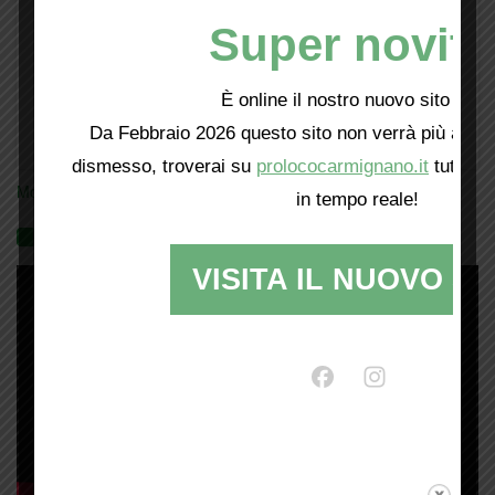
Super novità
È online il nostro nuovo sito web!
Da Febbraio 2026 questo sito non verrà più aggio
dismesso, troverai su
prolococarmignano.it
tutti i 
Mostra tutte le locandine
in tempo reale!
Videogallery
VISITA IL NUOVO SI