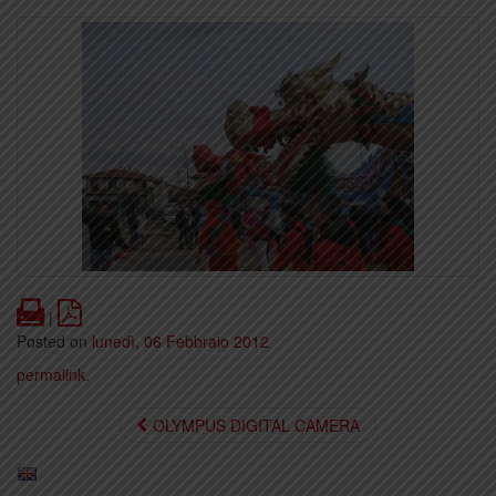
Print
PDF
|
Posted on
lunedì, 06 Febbraio 2012
permalink
.
OLYMPUS DIGITAL CAMERA