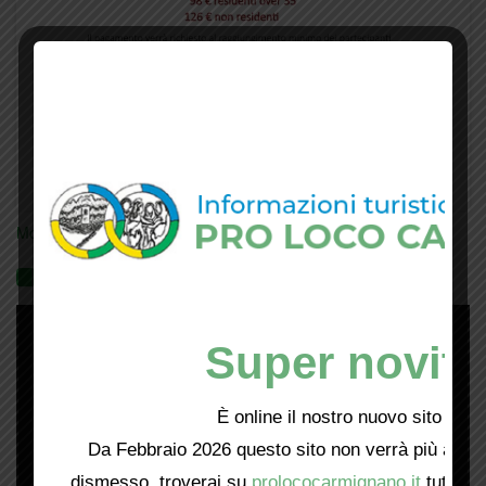
Mostra tutte le locandine
Videogallery
Super novità
È online il nostro nuovo sito web!
Da Febbraio 2026 questo sito non verrà più aggio
dismesso, troverai su
prolococarmignano.it
tutti i 