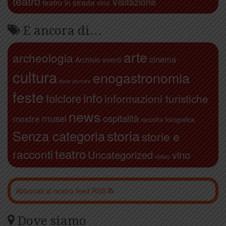
teatro
Visitazione
teatro in strada
vino
E ancora di…
arte
archeologia
cinema
Archivio eventi
cultura
enogastronomia
dove dormire
feste
info
folclore
informazioni turistiche
news
ospitalità
musei
mostre
raccolta fotografica
storia
Senza categoria
storie e
teatro
racconti
Uncategorized
vino
video
Abbonati al nostro feed RSS
Dove siamo