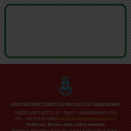
ASSOCIAZIONE TURISTICA PRO LOCO DI CARMIGNANO
PIAZZA MATTEOTTI, 31 - 59015 - CARMIGNANO (PO)
TEL. +39 055 8712468
info@carmignanodivino.prato.it
PerBacco! Notizie dalle colline medicee
Periodico telematico registrato presso il tribunale di Prato -