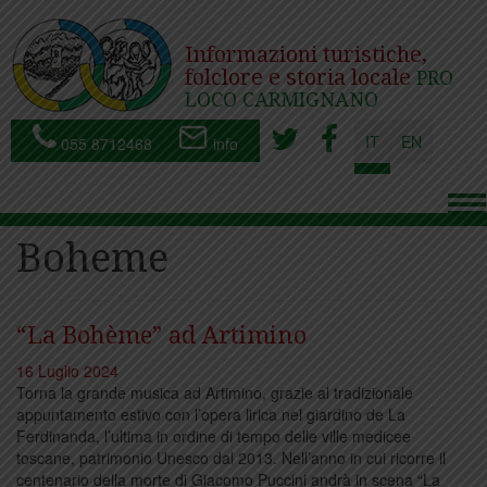
Informazioni turistiche,
folclore e storia locale
PRO
LOCO CARMIGNANO
IT
EN
055 8712468
info
To
nav
Boheme
“La Bohème” ad Artimino
16 Luglio 2024
Torna la grande musica ad Artimino, grazie al tradizionale
appuntamento estivo con l’opera lirica nel giardino de La
Ferdinanda, l’ultima in ordine di tempo delle ville medicee
toscane, patrimonio Unesco dal 2013. Nell’anno in cui ricorre il
centenario della morte di Giacomo Puccini andrà in scena “La