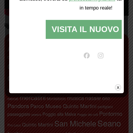
in tempo reale!
Parliamo di…
VISITA IL NUOVO SI
antiquariato
Abbazia di San Giusto
agricoltura
Alberto Moretti
Artimino
Bacchereto
bambini
Attivamente
Calici di stelle
camminate
biodistretto+
Carmignano
carnevale
Chiodo Fisso
Comeana
concerti
Etruschi
donne
festa di San
libri
Leonardo da Vinci
fichi secchi
gite
Michele
mercatini
natale
musica
olio
Montalbiolo
mercati
Pandora
Parco Museo Quinto Martini
partigiani
Pontormo
passeggiate
Poggio alla Malva
poesia
Poggio dei colli
Seano
San Michele
Quinto Martini
Pro Loco