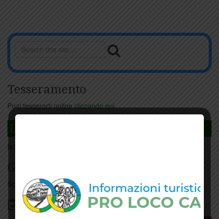
Tesseramento
Puoi tesserarti online
cliccando qui
DAGLI L'ANDA
Iscriviti
qui
Giorno per giorno a Carmignano
Scopri tutti gli eventi
qui
Bacheca