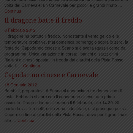
volta del Carnevale: un Carnevale per piccoli e grandi rinato …
Continua
Il dragone batte il freddo
6 Febbraio 2012
Il dragone ha battuto il freddo. Nonostante il vento gelido e le
temperature proibitive, mai domenica pomeriggio sopra lo zero, la
festa del Capodanno cinese a Seano si è svolta (quasi) come da
programma. Unica variazione in corsa: i banchi di stuzzichini
(italiani e cinesi) spostati in fredda dai giardini della Pista Rosso
sotto il …
Continua
Capodanno cinese e Carnevale
18 Gennaio 2012
Bambini, preparatevi! A Seano si annunciano tre domeniche di
festa. Febbraio si apre con il capodanno cinese: una prima
assoluta. Drago e leone sfileranno il 5 febbraio, alle 14.30. Si
parte da via Torricelli, nella zona industriale, e si prosegue per via
Copernico fino ai giardini della Pista Rossa, dove per il gran finale
alle …
Continua