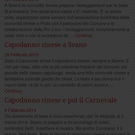
A Seano la comunità cinese prepara i festeggiamenti per la festa
di primavera, che quest’anno cadrà il 21 febbraio. E’ la quinta
volta, organizzata come sempre dall’associazione buddhista della
comunità cinese a Prato con il patrocinio del Comune e la
collaborazione della Pro Loco. I festeggiamenti, completamente a
costo zero e che si succedono da …
Continua
Capodanno cinese a Seano
28 Febbraio 2015
Dopo il Carnevale arriva il capodanno cinese, sempre a Seano. E
non per caso, visto che la più popolosa frazione del comune, più
grande dello stesso capoluogo, conta una folta comunità cinese e
tantissime aziende gestite da cinesi. La festa è per domenica 1
marzo dalle 14.30 in poi: un carosello di colori, suoni e …
Continua
Capodanno cinese e poi il Carnevale
8 Febbraio 2014
Tre domeniche di festa e corsi mascherati, dal 16 febbraio al 2
marzo 2014. Seano si prepara a tre pomeriggi di colori,
coriandoli, botti, maschere e musica. Ma anche Comeana, il 2
marzo, farà festa. Apre le danze il capodanno cinese e poi sarà la