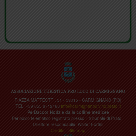
ASSOCIAZIONE TURISTICA PRO LOCO DI CARMIGNANO
PIAZZA MATTEOTTI, 31 - 59015 - CARMIGNANO (PO)
TEL. +39 055 8712468
info@carmignanodivino.prato.it
PerBacco! Notizie dalle colline medicee
Periodico telematico registrato presso il tribunale di Prato -
Direttore responsabile: Walter Fortini
Credits
-
Site map