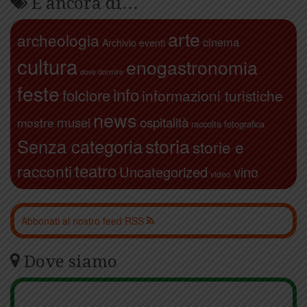
E ancora di…
arte
archeologia
cinema
Archivio eventi
cultura
enogastronomia
dove dormire
feste
info
folclore
informazioni turistiche
news
ospitalità
musei
mostre
raccolta fotografica
storia
Senza categoria
storie e
teatro
racconti
Uncategorized
vino
video
Abbonati al nostro feed RSS
Dove siamo