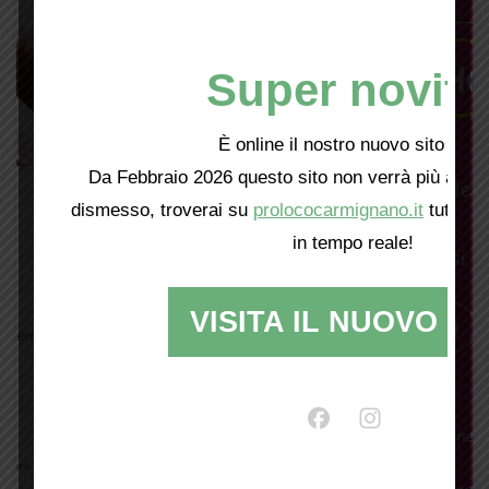
Super novità
È online il nostro nuovo sito web!
Da Febbraio 2026 questo sito non verrà più aggio
dismesso, troverai su
prolococarmignano.it
tutti i 
in tempo reale!
VISITA IL NUOVO SI