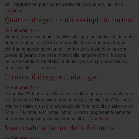
dell’integrazione, principale obiettivo fin da quando, nel 2012, …
Continua
Quattro dragoni e un variopinto corteo
22 Febbraio 2016
Quattro dragoni variopinti, i soliti abiti sgargianti indossati da tante
donne, tamburi e studiate coreografie. Erano quattro i dragoni
che hanno aperto quest’anno il corteo della festa di primavera
cinese di Seano, che della sfilata della lanterne che si è svolta
nella zona industriale di Bocca di Stella erano i protagonisti più
attesi. Un rito …
Continua
Il rosso, il drago e il nian gao
18 Febbraio 2016
Domenica 21 febbraio a Seano sfilerà il drago per le vie del paese
e si festeggerà l’ingresso nell’anno della scimmia, “hou” in cinese.
“Ma non esiste un segno zodiacale più fortunato di un altro – dice
Tony -. Per tutte le scimmie l’anno in corso rappresenta semmai
una prova, dopo la quale ci saranno altri …
Continua
Seano saluta l'anno della Scimmia
12 Febbraio 2016