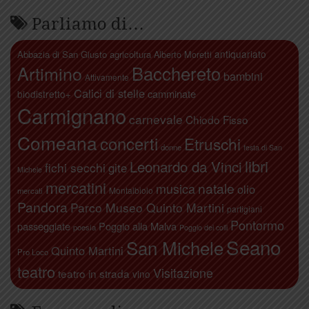
Parliamo di…
antiquariato
Abbazia di San Giusto
agricoltura
Alberto Moretti
Artimino
Bacchereto
bambini
Attivamente
Calici di stelle
camminate
biodistretto+
Carmignano
carnevale
Chiodo Fisso
Comeana
concerti
Etruschi
donne
festa di San
libri
Leonardo da Vinci
fichi secchi
gite
Michele
mercatini
natale
musica
olio
Montalbiolo
mercati
Pandora
Parco Museo Quinto Martini
partigiani
Pontormo
passeggiate
Poggio alla Malva
poesia
Poggio dei colli
Seano
San Michele
Quinto Martini
Pro Loco
teatro
Visitazione
teatro in strada
vino