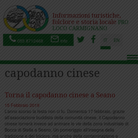
Informazioni turistiche,
folclore e storia locale
PRO
LOCO CARMIGNANO
IT
EN
055 8712468
info
To
nav
capodanno cinese
Torna il capodanno cinese a Seano
15 Febbraio 2019
L’anno scorso la festa non ci fu. Domenica 17 febbraio, grazie
all’associazione buddista della comunità cinese, il Capodanno
cinese tornerà invece ad animare le vie della zona industriale di
Bocca di Stella a Seano. Un pomeriggio all’insegna della
tradizione e del folclore, ma anche della contaminazione e