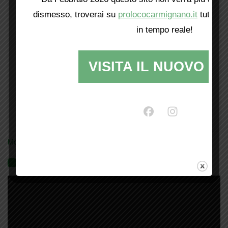
dismesso, troverai su
prolococarmignano.it
tutti i 
in tempo reale!
VISITA IL NUOVO SI
Mostra tutte le locandine
Videogallery