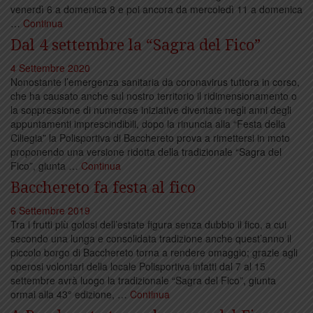
venerdì 6 a domenica 8 e poi ancora da mercoledì 11 a domenica
…
Continua
Dal 4 settembre la “Sagra del Fico”
4 Settembre 2020
Nonostante l’emergenza sanitaria da coronavirus tuttora in corso,
che ha causato anche sul nostro territorio il ridimensionamento o
la soppressione di numerose iniziative diventate negli anni degli
appuntamenti imprescindibili, dopo la rinuncia alla “Festa della
Ciliegia” la Polisportiva di Bacchereto prova a rimettersi in moto
proponendo una versione ridotta della tradizionale “Sagra del
Fico”, giunta …
Continua
Bacchereto fa festa al fico
6 Settembre 2019
Tra i frutti più golosi dell’estate figura senza dubbio il fico, a cui
secondo una lunga e consolidata tradizione anche quest’anno il
piccolo borgo di Bacchereto torna a rendere omaggio; grazie agli
operosi volontari della locale Polisportiva infatti dal 7 al 15
settembre avrà luogo la tradizionale “Sagra del Fico”, giunta
ormai alla 43° edizione, …
Continua