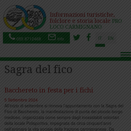
Informazioni turistiche,
folclore e storia locale
PRO
LOCO CARMIGNANO
IT
EN
055 8712468
info
To
nav
Sagra del fico
Bacchereto in festa per i fichi
5 Settembre 2024
All’inizio di settembre si rinnova l’appuntamento con la Sagra del
Fico di Bacchereto, la manifestazione di punta del piccolo borgo
mediceo, organizzata come sempre dagli inossidabili volontari
della locale Polisportiva, impegnata da circa cinquant’anni
nell’animare la vita sociale della frazione carmignanese. Da