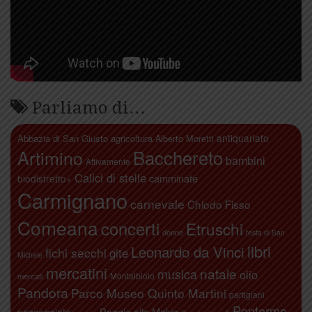
Parliamo di…
antiquariato
Abbazia di San Giusto
agricoltura
Alberto Moretti
Artimino
Bacchereto
bambini
Attivamente
Calici di stelle
camminate
biodistretto+
Carmignano
carnevale
Chiodo Fisso
Comeana
concerti
Etruschi
donne
festa di San
libri
Leonardo da Vinci
fichi secchi
gite
Michele
mercatini
natale
musica
olio
Montalbiolo
mercati
Pandora
Parco Museo Quinto Martini
partigiani
Pontormo
passeggiate
Poggio alla Malva