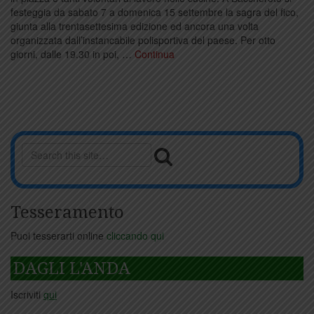
festeggia da sabato 7 a domenica 15 settembre la sagra del fico,
giunta alla trentasettesima edizione ed ancora una volta
organizzata dall’instancabile polisportiva del paese. Per otto
giorni, dalle 19.30 in poi, …
Continua
Tesseramento
Puoi tesserarti online
cliccando qui
DAGLI L'ANDA
Iscriviti
qui