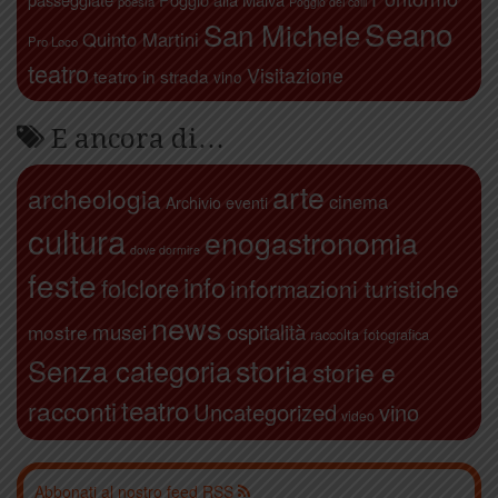
poesia
Poggio dei colli
Seano
San Michele
Quinto Martini
Pro Loco
teatro
Visitazione
teatro in strada
vino
E ancora di…
arte
archeologia
cinema
Archivio eventi
cultura
enogastronomia
dove dormire
feste
info
folclore
informazioni turistiche
news
ospitalità
musei
mostre
raccolta fotografica
storia
Senza categoria
storie e
teatro
racconti
Uncategorized
vino
video
Abbonati al nostro feed RSS