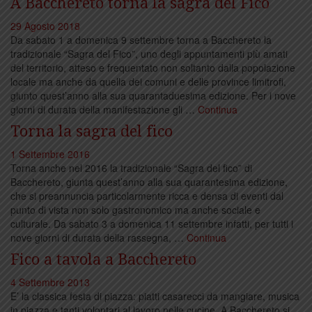
A Bacchereto torna la sagra del Fico
29 Agosto 2018
Da sabato 1 a domenica 9 settembre torna a Bacchereto la
tradizionale “Sagra del Fico”, uno degli appuntamenti più amati
del territorio, atteso e frequentato non soltanto dalla popolazione
locale ma anche da quella dei comuni e delle province limitrofi,
giunto quest’anno alla sua quarantaduesima edizione. Per i nove
giorni di durata della manifestazione gli …
Continua
Torna la sagra del fico
1 Settembre 2016
Torna anche nel 2016 la tradizionale “Sagra del fico” di
Bacchereto, giunta quest’anno alla sua quarantesima edizione,
che si preannuncia particolarmente ricca e densa di eventi dal
punto di vista non solo gastronomico ma anche sociale e
culturale. Da sabato 3 a domenica 11 settembre infatti, per tutti i
nove giorni di durata della rassegna, …
Continua
Fico a tavola a Bacchereto
4 Settembre 2013
E’ la classica festa di piazza: piatti casarecci da mangiare, musica
in piazza e tanti volontari al lavoro nelle cucine. A Bacchereto si