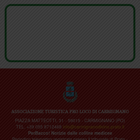
ASSOCIAZIONE TURISTICA PRO LOCO DI CARMIGNANO
PIAZZA MATTEOTTI, 31 - 59015 - CARMIGNANO (PO)
TEL. +39 055 8712468
info@carmignanodivino.prato.it
PerBacco! Notizie dalle colline medicee
Periodico telematico registrato presso il tribunale di Prato -