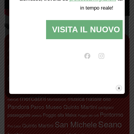
in tempo reale!
Parliamo di…
VISITA IL NUOVO SI
antiquariato
Abbazia di San Giusto
agricoltura
Alberto Moretti
Artimino
Bacchereto
bambini
Attivamente
Calici di stelle
camminate
biodistretto+
Carmignano
carnevale
Chiodo Fisso
Comeana
concerti
Etruschi
donne
festa di San
libri
Leonardo da Vinci
fichi secchi
gite
Michele
mercatini
natale
musica
olio
Montalbiolo
mercati
Pandora
Parco Museo Quinto Martini
partigiani
Pontormo
passeggiate
Poggio alla Malva
poesia
Poggio dei colli
Seano
San Michele
Quinto Martini
Pro Loco