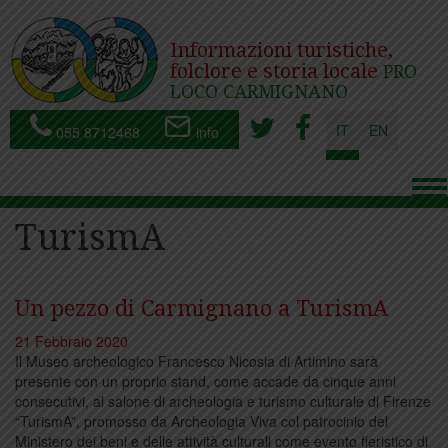
Informazioni turistiche,
folclore e storia locale
PRO
LOCO CARMIGNANO
IT
EN
055 8712468
info
To
nav
TurismA
Un pezzo di Carmignano a TurismA
21 Febbraio 2020
Il Museo archeologico Francesco Nicosia di Artimino sarà
presente con un proprio stand, come accade da cinque anni
consecutivi, al salone di archeologia e turismo culturale di Firenze
“TurismA”, promosso da Archeologia Viva col patrocinio del
Ministero dei beni e delle attività culturali come evento fieristico di