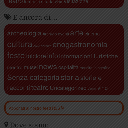
teatro
Visitazione
teatro in strada
vino
E ancora di…
arte
archeologia
cinema
Archivio eventi
cultura
enogastronomia
dove dormire
feste
info
folclore
informazioni turistiche
news
ospitalità
musei
mostre
raccolta fotografica
storia
Senza categoria
storie e
teatro
racconti
Uncategorized
vino
video
Abbonati al nostro feed RSS
Dove siamo