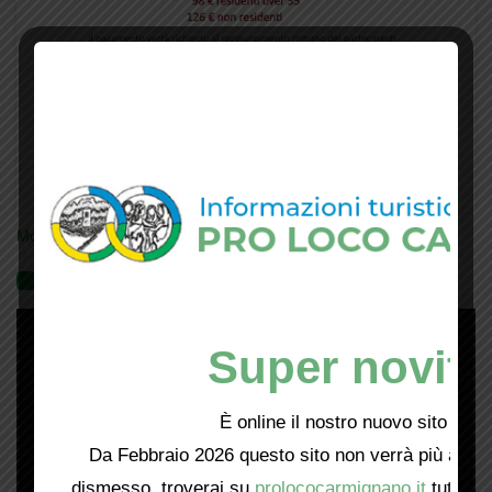
Mostra tutte le locandine
Videogallery
Super novità
È online il nostro nuovo sito web!
Da Febbraio 2026 questo sito non verrà più aggio
dismesso, troverai su
prolococarmignano.it
tutti i 