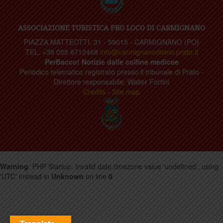
ASSOCIAZIONE TURISTICA PRO LOCO DI CARMIGNANO
PIAZZA MATTEOTTI, 31 - 59015 - CARMIGNANO (PO)
TEL. +39 055 8712468
info@carmignanodivino.prato.it
PerBacco! Notizie dalle colline medicee
Periodico telematico registrato presso il tribunale di Prato -
Direttore responsabile: Walter Fortini
Credits
-
Site map
Warning
: PHP Startup: Invalid date.timezone value 'undefined', using
'UTC' instead in
Unknown
on line
0