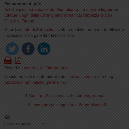
Per saperne di più:
Antiche pievi ed abbazie del Montalbano, tra storia e leggende
Cinque luoghi della Carmignano romanica: l’abbazia di San
Giusto al Pinone
Guarda le
foto dell’abbazia
, scattate qualche anno da da Silvestro
Forasassi, sulla galleria del nostro sito
Print
PDF
|
Posted on
venerdì, 28 Ottobre 2011
Questo articolo è stato pubblicato in
news
,
storia
e con I tag
Abbazia di San Giusto
.
permalink
.
Con Tum2 di scena l'arte contemporanea
Il 19 novembre passeggiata al Parco Museo