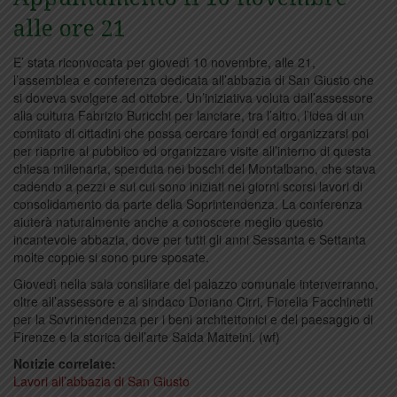
alle ore 21
E’ stata riconvocata per giovedì 10 novembre, alle 21,
l’assemblea e conferenza dedicata all’abbazia di San Giusto che
si doveva svolgere ad ottobre. Un’iniziativa voluta dall’assessore
alla cultura Fabrizio Buricchi per lanciare, tra l’altro, l’idea di un
comitato di cittadini che possa cercare fondi ed organizzarsi poi
per riaprire al pubblico ed organizzare visite all’interno di questa
chiesa millenaria, sperduta nei boschi del Montalbano, che stava
cadendo a pezzi e sui cui sono iniziati nei giorni scorsi lavori di
consolidamento da parte della Soprintendenza. La conferenza
aiuterà naturalmente anche a conoscere meglio questo
incantevole abbazia, dove per tutti gli anni Sessanta e Settanta
molte coppie si sono pure sposate.
Giovedì nella sala consiliare del palazzo comunale interverranno,
oltre all’assessore e al sindaco Doriano Cirri, Fiorella Facchinetti
per la Sovrintendenza per i beni architettonici e del paesaggio di
Firenze e la storica dell’arte Saida Matteini. (wf)
Notizie correlate:
Lavori all’abbazia di San Giusto