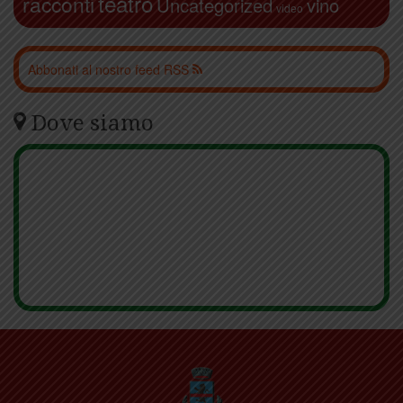
teatro
racconti
Uncategorized
vino
video
Abbonati al nostro feed RSS
Dove siamo