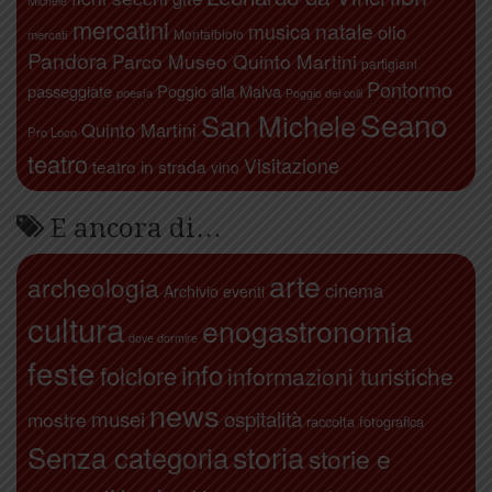
Michele
mercatini
natale
musica
olio
Montalbiolo
mercati
Pandora
Parco Museo Quinto Martini
partigiani
Pontormo
passeggiate
Poggio alla Malva
poesia
Poggio dei colli
Seano
San Michele
Quinto Martini
Pro Loco
teatro
Visitazione
teatro in strada
vino
E ancora di…
arte
archeologia
cinema
Archivio eventi
cultura
enogastronomia
dove dormire
feste
info
folclore
informazioni turistiche
news
ospitalità
musei
mostre
raccolta fotografica
storia
Senza categoria
storie e