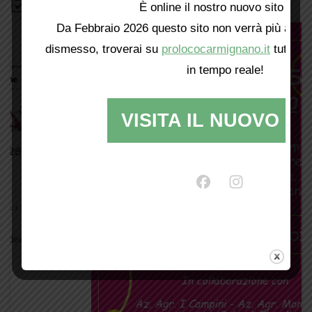
Bacheca
È online il nostro nuovo sito web!
Da Febbraio 2026 questo sito non verrà più aggio
dismesso, troverai su
prolococarmignano.it
tutti i 
in tempo reale!
VISITA IL NUOVO SI