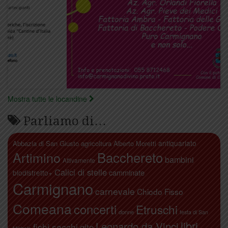
Mostra tutte le locandine
Parliamo di…
antiquariato
Abbazia di San Giusto
agricoltura
Alberto Moretti
Artimino
Bacchereto
bambini
Attivamente
Calici di stelle
camminate
biodistretto+
Carmignano
carnevale
Chiodo Fisso
Comeana
concerti
Etruschi
donne
festa di San
libri
Leonardo da Vinci
fichi secchi
gite