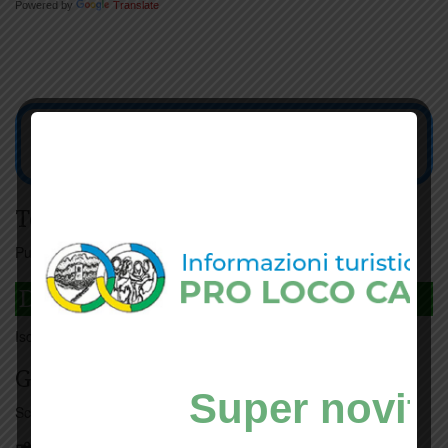
Powered by
Translate
Tesseramento
Puoi tesserarti online
cliccando qui
DAGLI L'ANDA
Iscriviti
qui
Giorno per giorno a Carmignano
Super novità
Scopri tutti gli eventi
qui