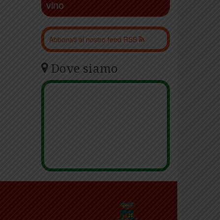
vino
Abbonati al nostro feed RSS
Dove siamo