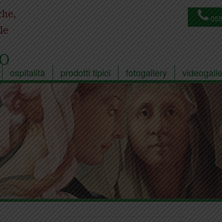
che,
055
le
O
ospitalità
prodotti tipici
fotogallery
videogalle