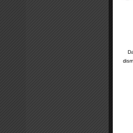
Da
dism