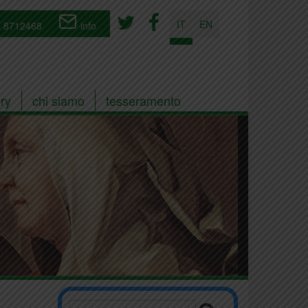
IT
EN
 8712468
info
ry
chi siamo
tesseramento