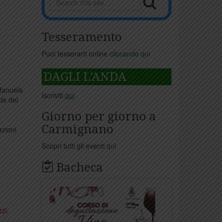
Tesseramento
Puoi tesserarti online
cliccando qui
DAGLI L'ANDA
 Manuela
Iscriviti
qui
le del
Giorno per giorno a
Carmignano
azioni
Scopri tutti gli eventi
qui
Bacheca
zi
.