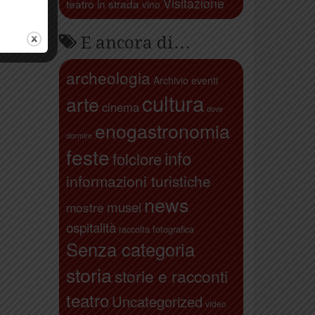
Visitazione
teatro in strada
vino
E ancora di…
archeologia
Archivio eventi
cultura
arte
cinema
dove
enogastronomia
dormire
feste
info
folclore
informazioni turistiche
news
musei
mostre
ospitalità
raccolta fotografica
Senza categoria
storia
storie e racconti
teatro
Uncategorized
video