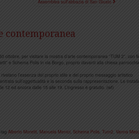
Assemblea sull'abbazia di San Giusto
te contemporanea
30 ottobre, per visitare la mostra d’arte contemporanea “TUM 2”, con
etti” e Schema Polis in via Borgo, proprio davanti alla chiesa parrocchia
o rivelano l’essenza del proprio stile e del proprio messaggio artistico
trata sull’oggettualità e la seconda sulla rappresentazione. Le install
lle 12 ed ancora dalle 15 alle 19. L’ingresso è gratuito. (wf)
 tag
Alberto Moretti
,
Manuela Menici
,
Schema Polis
,
Tum2
,
Vanna Meoz