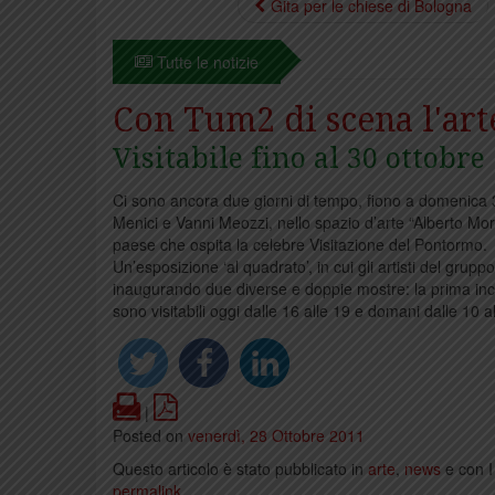
Gita per le chiese di Bologna
Tutte le notizie
Con Tum2 di scena l'ar
Visitabile fino al 30 ottobre
Ci sono ancora due giorni di tempo, fiono a domenica 
Menici e Vanni Meozzi, nello spazio d’arte “Alberto Mor
paese che ospita la celebre Visitazione del Pontormo.
Un’esposizione ‘al quadrato’, in cui gli artisti del grupp
inaugurando due diverse e doppie mostre: la prima incen
sono visitabili oggi dalle 16 alle 19 e domani dalle 10 a
Print
PDF
|
Posted on
venerdì, 28 Ottobre 2011
Questo articolo è stato pubblicato in
arte
,
news
e con I
permalink
.