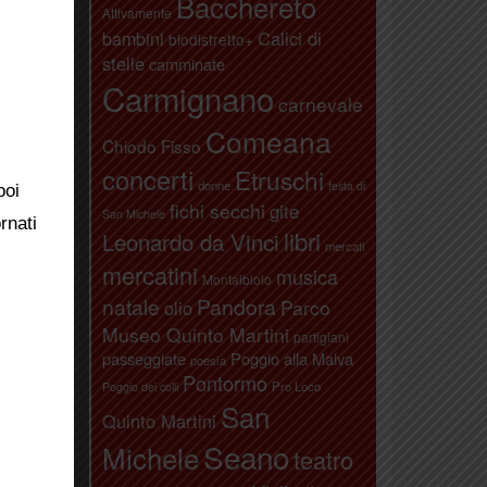
Bacchereto
Attivamente
bambini
Calici di
biodistretto+
stelle
camminate
Carmignano
carnevale
Comeana
Chiodo Fisso
concerti
Etruschi
donne
festa di
poi
fichi secchi
gite
San Michele
rnati
libri
Leonardo da Vinci
mercati
mercatini
musica
Montalbiolo
natale
Pandora
Parco
olio
Museo Quinto Martini
partigiani
passeggiate
Poggio alla Malva
poesia
Pontormo
Pro Loco
Poggio dei colli
San
Quinto Martini
Seano
Michele
teatro