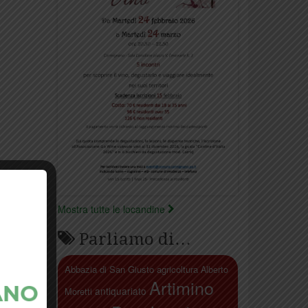
Mostra tutte le locandine
Parliamo di…
Abbazia di San Giusto
agricoltura
Alberto
Artimino
antiquariato
Moretti