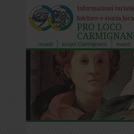
Informazioni turisti
folclore e storia loca
PRO LOCO
CARMIGNAN
musei
scopri Carmignano
eventi