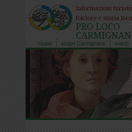
Informazioni turisti
folclore e storia loca
PRO LOCO
CARMIGNAN
musei
scopri Carmignano
eventi