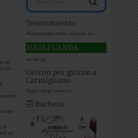
Tesseramento
Puoi tesserarti online
cliccando qui
DAGLI L'ANDA
Iscriviti
qui
ea dei
9 alle
Giorno per giorno a
Carmignano
i
Scopri tutti gli eventi
qui
incarichi
Bacheca
nti del
o di
però più