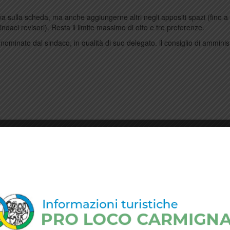
rova sulla scheda, ma anche aggiungerne altri negli appositi spazi (fino a
indaci revisori). Resta il limite massimo di otto e tre preferenze.
ominato dal sindaco, in qualità di suo delegato. il consiglio di amminis
lezioni Pro loco 2012
.
permalink
.
e uova
Eletti nuovi consiglieri Pro Loco