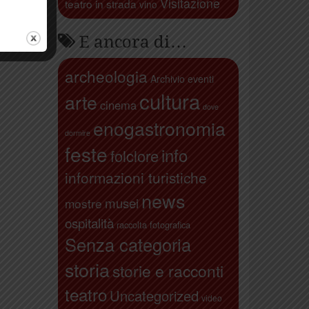
Visitazione
teatro in strada
vino
E ancora di…
archeologia
Archivio eventi
cultura
arte
cinema
dove
enogastronomia
dormire
feste
info
folclore
informazioni turistiche
news
musei
mostre
ospitalità
raccolta fotografica
Senza categoria
storia
storie e racconti
teatro
Uncategorized
video