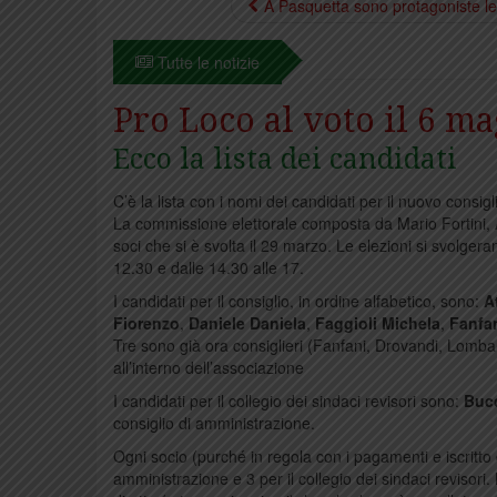
A Pasquetta sono protagoniste l
Tutte le notizie
Pro Loco al voto il 6 m
Ecco la lista dei candidati
C’è la lista con i nomi dei candidati per il nuovo consig
La commissione elettorale composta da Mario Fortini, 
soci che si è svolta il 29 marzo. Le elezioni si svolger
12.30 e dalle 14.30 alle 17.
I candidati per il consiglio, in ordine alfabetico, sono:
A
Fiorenzo
,
Daniele Daniela
,
Faggioli Michela
,
Fanfa
Tre sono già ora consiglieri (Fanfani, Drovandi, Lombard
all’interno dell’associazione
I candidati per il collegio dei sindaci revisori sono:
Bucc
consiglio di amministrazione.
Ogni socio (purché in regola con i pagamenti e iscritto 
amministrazione e 3 per il collegio dei sindaci revisor