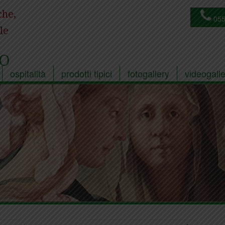
che,
055
le
O
ospitalità
prodotti tipici
fotogallery
videogalle