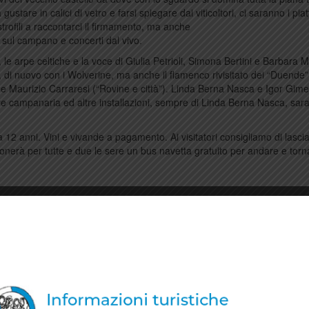
stare in calici di vetro e farsi spiegare dai viticoltori, ci saranno i piat
 astrofili a raccontarci il firmamento, ma anche
’ sul campano e concerti dal vivo.
 le arpe celtiche e la voce di Giulia Petrioli, Simona Bertini e Barbara M
o, di nuovo con i Wolverine, ma anche il flamenco rivisitato dei “Duende”
”) e Maurizio Carraresi (“Rovine e città”). Linda Berna Nasca e Igor Gim
orre campanaria ed altre installazioni, sempre di Linda Berna Nasca, sar
 a 12 anni. Vini e vivande a pagamento. Ai visitatori consigliamo di lascia
onerà per tutte e due le sere un bus navetta gratuito per andare e torn
tare prodotti e vino.
tarra Tommaso Ceccatelli, contrabbasso Federico Paoli.