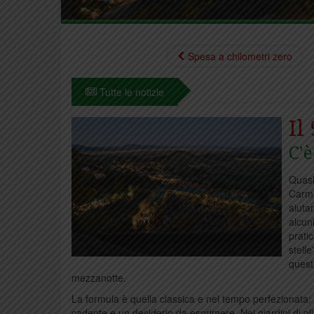
Spesa a chilometri zero
Tutte le notizie
Il
C'
Quasi
Carmi
aiuta
alcuni
prati
stell
quest
mezzanotte.
La formula è quella classica e nel tempo perfezionata: sdr
cadente e un desiderio da esprimere, Nei giardini di oli