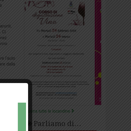
ti
arunti,
. Ci
enez
anno
re l’auto
are dalla
Mostra tutte le locandine
Parliamo di…