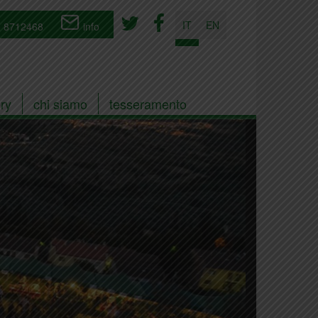
IT
EN
 8712468
info
ry
chi siamo
tesseramento