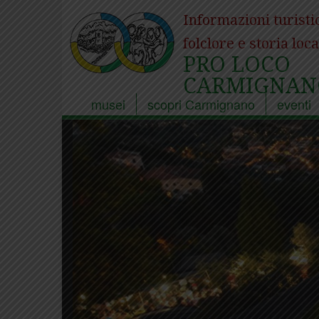
Informazioni turisti
folclore e storia loca
PRO LOCO
CARMIGNAN
musei
scopri Carmignano
eventi