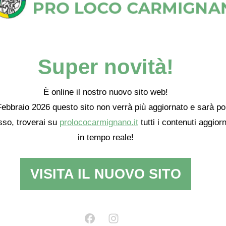
Simona Bertini e Barbara Marunti
ussioni di Edwin Lucchesi e Simone Ducci
Super novità!
to Gabriele Drovandi, banjo Tommaso Ceccatelli, contrabbasso Michele S
È online il nostro nuovo sito web!
ebbraio 2026 questo sito non verrà più aggiornato e sarà po
erformance Jacopo Maria Sorano, Pablo Cocci, Maurizio Carraresi
so, troverai su
prolococarmignano.it
tutti i contenuti aggiorn
in tempo reale!
ir
arrarese
VISITA IL NUOVO SITO
rna Nasca
e
Igor Gimenez
ione per i bambini.