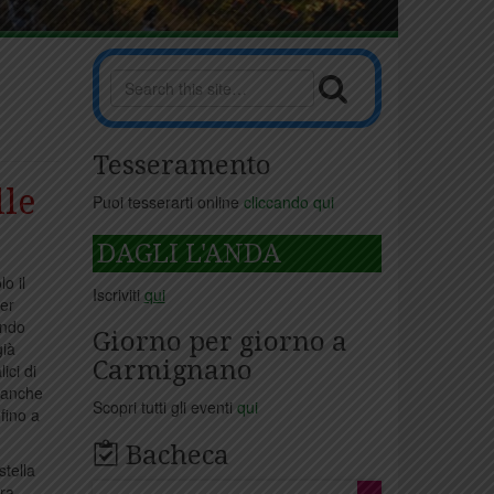
Tesseramento
lle
Puoi tesserarti online
cliccando qui
DAGLI L'ANDA
o il
Iscriviti
qui
per
endo
Giorno per giorno a
già
Carmignano
ici di
a anche
Scopri tutti gli eventi
qui
fino a
Bacheca
stella
tra