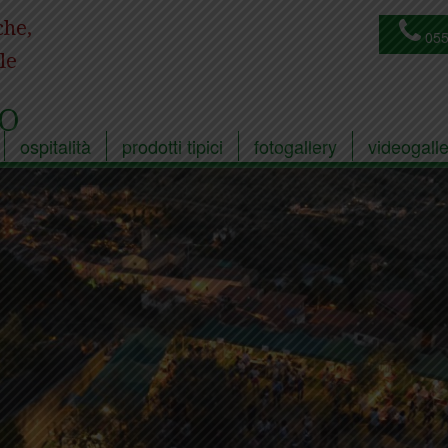
che,
055
le
O
ospitalità
prodotti tipici
fotogallery
videogalle