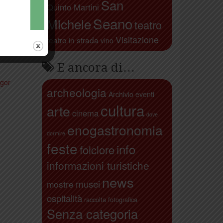
San
Quinto Martini
Seano
Michele
teatro
Visitazione
teatro in strada
vino
E ancora di…
Igor
archeologia
Archivio eventi
cultura
arte
cinema
dove
enogastronomia
dormire
feste
info
folclore
informazioni turistiche
news
musei
mostre
ospitalità
raccolta fotografica
Senza categoria