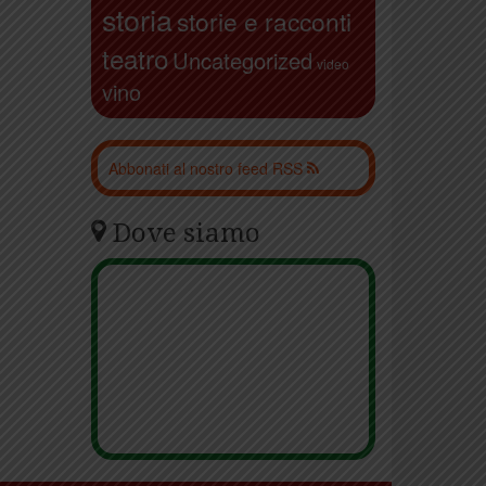
storia
storie e racconti
teatro
Uncategorized
video
vino
Abbonati al nostro feed RSS
Dove siamo