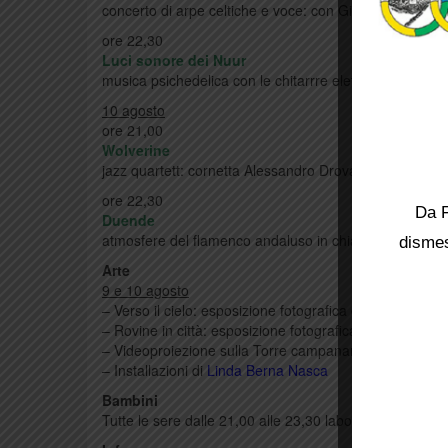
concerto di arpe celtiche e voce: con Giulia Petrioli, 
ore 22,30
Luci sonore dei Nuur
musica psichedelica con le chitarrre elettriche e perc
10 agosto
ore 21,00
Wolverine
jazz quartett: cornetta Alessandro Drovandi, clarinet
ore 22,30
Da F
Duende
atmosfere del flamenco andaluso in chiave jazz, in p
dismes
Arte
9 e 10 agosto
– Verso il cielo: esposizione fotografica di
Darragh Heh
– Rovine in città: esposizione fotografica di
Maurizio C
– Videoproiezione sulla Torre campanaria di
Linda Be
– Installazioni di
Linda Berna Nasca
Bambini
Tutte le sere dalle 21,00 alle 23,30 laboratori e animaz