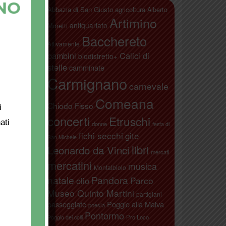
Abbazia di San Giusto
agricoltura
Alberto
Artimino
antiquariato
Moretti
Bacchereto
Attivamente
bambini
Calici di
biodistretto+
stelle
camminate
Carmignano
carnevale
taino
Comeana
Chiodo Fisso
i
concerti
Etruschi
ati
donne
festa di
fichi secchi
gite
San Michele
libri
Leonardo da Vinci
mercati
mercatini
musica
Montalbiolo
natale
Pandora
Parco
olio
Museo Quinto Martini
partigiani
passeggiate
Poggio alla Malva
poesia
Pontormo
Pro Loco
Poggio dei colli