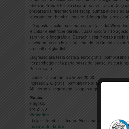
Firenze, Prato e Pistoia ci saranno i vini Doc e Docg da gu
preparati dai ristoratori, i telescopi puntati al cielo ed
laboratori per bambini, mostre di fotografia, ‘proiezioni
Il 9 agosto la colonna sonora sarà il jazz dei Wolverine,
le chitarre elettriche dei Nuur. Jazz ancora il 10 agost
saranno le fotografie di Darragh Hehir (“Verso il cielo
giocheranno con le luci proiettando un filmato sulla t
presenti nei giardini.
L’ingresso alla festa costa 2 euro: gratis i bambini fino
nei parcheggi nella parte bassa del paese, da cui funzi
Rocca. (w.f.)
I cancelli si apriranno alle ore 20.00.
Ingresso 2 €, gratis i bambini fino ai 12 anni.
All’interno si acquistano i coupon a grappolo per degus
Musica
9 agosto
ore 21,00
Wolverine
trio jazz: tromba – filicorno Alessandro Drovandi, chi
Incanto di Irlanda