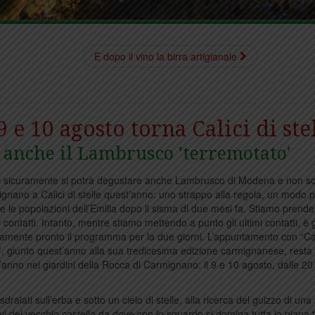
E dopo il vino la birra artigianale
 9 e 10 agosto torna Calici di ste
è anche il Lambrusco 'terremotato'
 sicuramente si potrà degustare anche Lambrusco di Modena e non sol
gnano a Calici di stelle quest’anno: uno strappo alla regola, un modo 
re le popolazioni dell’Emilia dopo il sisma di due mesi fa. Stiamo prend
 contatti. Intanto, mentre stiamo mettendo a punto gli ultimi contatti, è 
camente pronto il programma per la due giorni. L’appuntamento con “Cal
e”, giunto quest’anno alla sua tredicesima edizione carmignanese, rest
’anno nei giardini della Rocca di Carmignano: il 9 e 10 agosto, dalle 20 
aiati sull’erba e sotto un cielo di stelle, alla ricerca del guizzo di una 
vi del vecchio castello da dove con lo sguardo si domina tutta la piana 