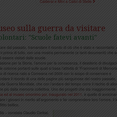
Calderai e Mini a Calici di Stelle
seo sulla guerra da visitare
olontari: "Scuole fatevi avanti"
are dal passato, tramandare il ricordo di ciò che è stato e raccontarlo: 
ni prima di tutto, con una mostra permanente (e tanti documenti) che 
i essere visitati dalle scuole.
ssione per la Storia, l’amore per la conoscenza, il desiderio di divulgaz
e colonne portanti sulle quali si basa l’attività di “Frammenti di Memoria”
o di ricerca nato a Comeana nel 2009 con lo scopo di conservare e
ndare il ricordo di una delle pagine più sanguinose del nostro passato, 
da Guerra Mondiale, che con l’andare del tempo corre il rischio di allo
e più dalla memoria collettiva. Uno dei progetti che sta maggiormente
ima ed al museo omonimo poi, inaugurato nel 2011
, è quello di avvicinar
e i giovani in merito all’argomento e far comprendere loro l’orrore, il lu
tto bellico.
ltà – constata Claudio Cerbai,