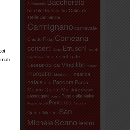
Bacchereto
Attivamente
animità
bambini
Calici di
biodistretto+
 motto
stelle
camminate
Carmignano
carnevale
Comeana
Chiodo Fisso
concerti
Etruschi
donne
festa di
poi
fichi secchi
gite
San Michele
rnati
libri
Leonardo da Vinci
mercati
mercatini
musica
Montalbiolo
natale
Pandora
Parco
olio
Museo Quinto Martini
partigiani
passeggiate
Poggio alla Malva
poesia
Pontormo
Pro Loco
Poggio dei colli
San
Quinto Martini
Seano
Michele
teatro