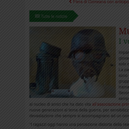
Fiera di Comeana con anticipo
Tutte le notizie
Mu
I v
Impar
giova
solo d
La pa
sono l
grupp
trama
Secon
sempr
al nucleo di amici che ha dato vita
all’associazione pr
nuove generazioni al tema della guerra, per sensibilizzar
devastazione che sempre si accompagnano ad un confli
“I ragazzi oggi hanno una percezione distorta della rea