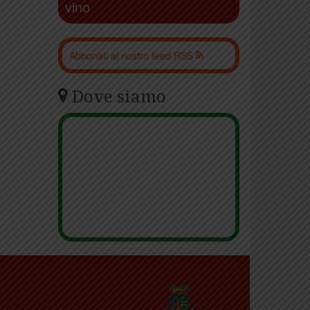
vino
Abbonati al nostro feed RSS
Dove siamo