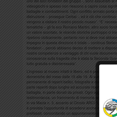
uno dei soci fondatori del gruppo -, sono assuefatti al
videogiochi e spesso non riescono a capire cosa signi
battaglie e combattimenti. Ogni conflitto armato porta 
distruzione – prosegue Cerbai -, ed è ciò che continuo 
vengono a visitare il nostro piccolo museo”. “E’ necess
tematiche – gli fa eco Romano Martini, altro socio fon
un valore scontato, le vicende storiche purtroppo ci in
ripetono ciclicamente, pertanto non si deve mai abbassa
impegno in questa direzione è totale – continua Stefano 
fondatori -, perciò abbiamo deciso di mettere a disposi
nostre competenze a vantaggio di chi vuole documentar
conoscenze sulla tragedia che è stata la Seconda Gue
tutto gratuita e disinteressata”.
L’ingresso al museo infatti è libero, ed è possibile visit
domeniche del mese dalle 15 alle 19. Al suo interno è
permanente di reperti bellici, fotografie e documenti i
parte reperiti dopo lunghe ed accurate ricerche svolte 
battaglia, in parte donati da privati. Ogni oggetto rapp
testimonianza, un frammento di memoria appunto. Il loc
in via Macia n. 3, accanto al Circolo ARCI “La Rinascit
è prevista l’opportunità di accedervi anche in giorni ed i
prefissati, concordando un appuntamento con i respons