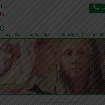
che,
055
le
O
ospitalità
prodotti tipici
fotogallery
videogalle