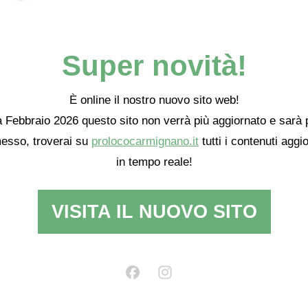
uti scolastici presenti sul
d imparare la lezione impartita dalla Storia – è il monito lanciato all’un
a celebre frase enunciata dal filosofo George Santayana, che è anche il
 passato sono condannati a ripeterlo”.
Super novità!
.com/frammentimemoria/carmignano
o scrivere una mail a
338.9552704 o al 347.3805234 (
Barbara Prosperi)
È online il nostro nuovo sito web!
 Febbraio 2026 questo sito non verrà più aggiornato e sarà 
esso, troverai su
prolococarmignano.it
tutti i contenuti aggio
in tempo reale!
Frammenti di memoria
,
guerra
.
permalink
.
VISITA IL NUOVO SITO
Calderai e Mini a Calici di Stelle