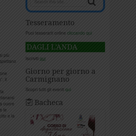
Tesseramento
Puoi tesserarti online
cliccando qui
DAGLI L'ANDA
ai più
Iscriviti
qui
aspettano
Giorno per giorno a
ione
Carmignano
, il
Scopri tutti gli eventi
qui
la
ntanarsi
Bacheca
 a cuore
e le
tto e la