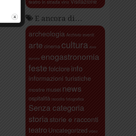
Visitazione
teatro in strada
vino
E ancora di…
archeologia
Archivio eventi
cultura
arte
cinema
dove
enogastronomia
dormire
feste
info
folclore
informazioni turistiche
news
musei
mostre
ospitalità
raccolta fotografica
Senza categoria
storia
storie e racconti
teatro
Uncategorized
video