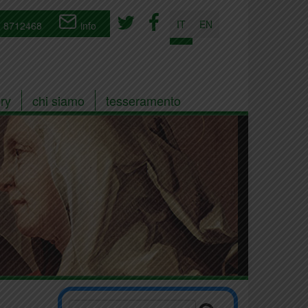
IT
EN
 8712468
info
ry
chi siamo
tesseramento