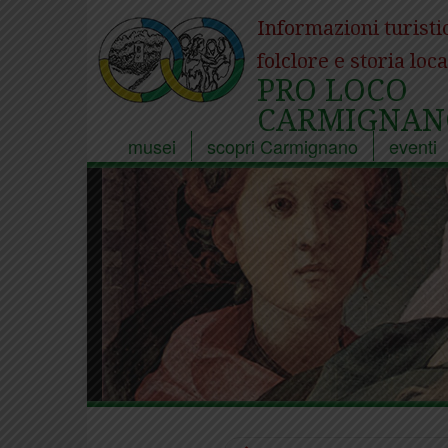
Informazioni turisti
folclore e storia loca
PRO LOCO
CARMIGNAN
musei
scopri Carmignano
eventi