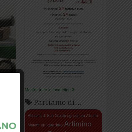
Mostra tutte le locandine
Parliamo di…
Abbazia di San Giusto
agricoltura
Alberto
Artimino
antiquariato
Moretti