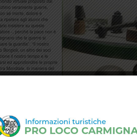
 mondo virtuale proposto dai
fichino veramente guerre,
con sé morte, dolore e
a ripetere agli alunni che
ario insistere su queste
datore -, perché la pace non è
segnano che le guerre si
re la guardia”. “Il nostro
Borgioli, un altro dei soci
zione il nostro tempo e le
si ed approfondire le proprie
rra Mondiale, in maniera del
arlo tutte le seconde
 ospitata una mostra
n costante accrescimento, in
in zone che furono teatro di
resenta una storia, una
ale che li accoglie è situato
a” di Comeana, e su richiesta
n orari diversi da quelli
abili dell’associazione, che