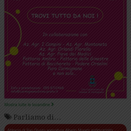
Mostra tutte le locandine
Parliamo di…
antiquariato
Abbazia di San Giusto
agricoltura
Alberto Moretti