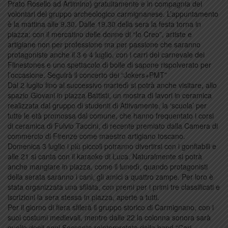
Prato Rosello ad Artimino) gratuitamente e in compagnia dei
volontari del gruppo archeologico carmignanese. L’appuntamento
è la mattina alle 9.30. Dalle 19.30 della sera la festa torna in
piazza: con il mercatino delle donne di “Io Creo”, artiste e
artigiane non per professione ma per passione che saranno
protagoniste anche il 3 e 4 luglio, con i carri del carnevale dei
Flinestones e uno spettacolo di bolle di sapone rispolverato per
l’occasione. Seguirà il concerto dei “Jokers+PMT”
Dal 2 luglio fino al successivo martedì si potrà anche visitare, allo
spazio Giovani in piazza Battisti, un mostra di lavori in ceramica
realizzata dal gruppo di studenti di Attivamente, la ‘scuola’ per
tutte le età promossa dal comune, che hanno frequentato i corsi
di ceramica di Fulvio Taccini, di recente premiato dalla Camera di
commercio di Firenze come maestro artigiano toscano.
Domenica 3 luglio i più piccoli potranno divertirsi con i gonfiabili e
alle 21 si canta con il karaoke di Luca. Naturalmente si potrà
anche mangiare in piazza, come il lunedì, quando protagonisti
della serata saranno i cani, gli amici a quattro zampe. Per loro è
stata organizzata una sfilata, con premi per i primi tre classificati e
iscrizioni la sera stessa in piazza, aperte a tutti.
Per il giorno di fiera sfilerà il gruppo storico di Carmignano, con i
suoi costumi medievali, mentre dalle 22 la colonna sonora sarà
quella degli anni Sessanta reinterpretata dalla band “Cari