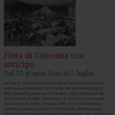
Fiera di Comeana con
anticipo
Dal 25 giugno fino al 5 luglio
La fiera di Comeana quest’anno gioca d’anticipo e si permette
addirittura un’anteprima. Le iniziative che animeranno piazza
degli Scalpellini partiranno il 25 giugno, molto prima quindi del
primo martedì di luglio, quest’anno il 5, che è la vera e propria
fiera del paese: la fiera un tempo delle merci e del bestiame,
ricordata da quella vecchia foto di bovini che affollano piazza
Batisti che molti vecchi comeanesi conservano in casa, la fiera poi