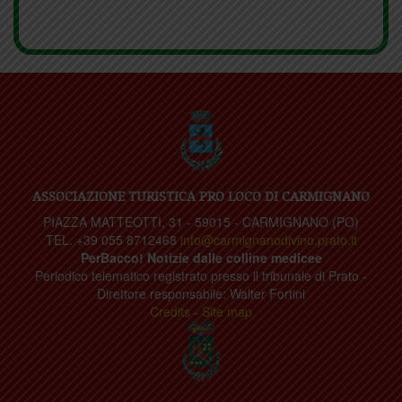
ASSOCIAZIONE TURISTICA PRO LOCO DI CARMIGNANO
PIAZZA MATTEOTTI, 31 - 59015 - CARMIGNANO (PO)
TEL. +39 055 8712468
info@carmignanodivino.prato.it
PerBacco! Notizie dalle colline medicee
Periodico telematico registrato presso il tribunale di Prato -
Direttore responsabile: Walter Fortini
Credits
-
Site map