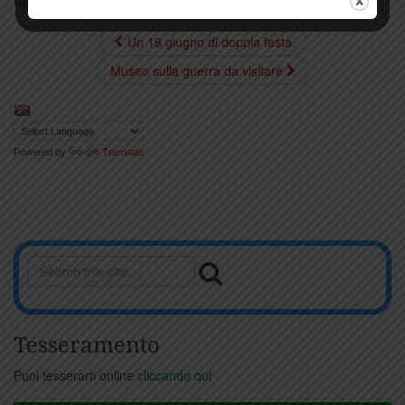
Comeana
,
fiera di Comeana
.
permalink
.
Un 19 giugno di doppia festa
Museo sulla guerra da visitare
Powered by
Translate
Tesseramento
Puoi tesserarti online
cliccando qui