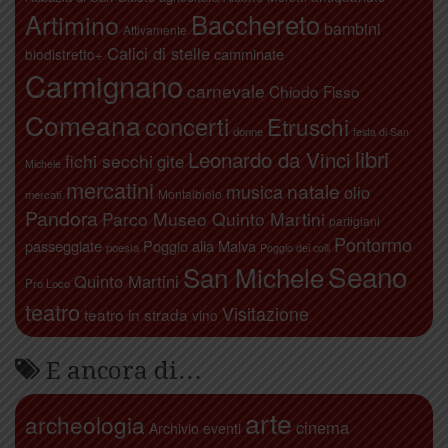
Artimino
Bacchereto
bambini
Attivamente
Calici di stelle
camminate
biodistretto+
Carmignano
carnevale
Chiodo Fisso
Comeana
concerti
Etruschi
donne
festa di San
libri
Leonardo da Vinci
fichi secchi
gite
Michele
mercatini
natale
musica
olio
Montalbiolo
mercati
Pandora
Parco Museo Quinto Martini
partigiani
Pontormo
passeggiate
Poggio alla Malva
poesia
Poggio dei colli
Seano
San Michele
Quinto Martini
Pro Loco
teatro
Visitazione
teatro in strada
vino
E ancora di…
arte
archeologia
cinema
Archivio eventi