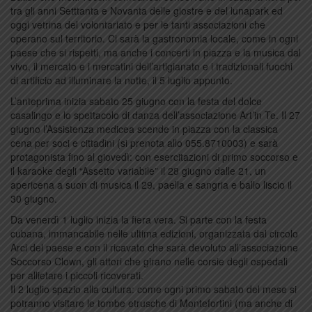
tra gli anni Setttanta e Novanta delle giostre e del lunapark ed
oggi vetrina del volontariato e per le tanti associazioni che
operano sul territorio. Ci sarà la gastronomia locale, come in ogni
paese che si rispetti, ma anche i concerti in piazza e la musica dal
vivo, il mercato e i mercatini dell’artigianato e i tradizionali fuochi
di artificio ad illuminare la notte, il 5 luglio appunto.
L’anteprima inizia sabato 25 giugno con la festa del dolce
casalingo e lo spettacolo di danza dell’associazione Art’in Te. Il 27
giugno l’Assistenza medicea scende in piazza con la classica
cena per soci e cittadini (si prenota allo 055.8710003) e sarà
protagonista fino al giovedì: con esercitazioni di primo soccorso e
il karaoke degli “Assetto variabile” il 28 giugno dalle 21, un
apericena a suon di musica il 29, paella e sangria e ballo liscio il
30 giugno.
Da venerdì 1 luglio inizia la fiera vera. Si parte con la festa
cubana, immancabile nelle ultima edizioni, organizzata dal circolo
Arci del paese e con il ricavato che sarà devoluto all’associazione
Soccorso Clown, gli attori che girano nelle corsie degli ospedali
per allietare i piccoli ricoverati.
Il 2 luglio spazio alla cultura: come ogni primo sabato del mese si
potranno visitare le tombe etrusche di Montefortini (ma anche di