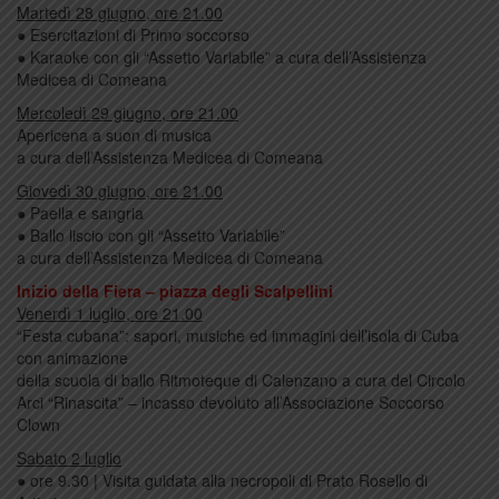
Martedì 28 giugno, ore 21.00
● Esercitazioni di Primo soccorso
● Karaoke con gli “Assetto Variabile” a cura dell’Assistenza
Medicea di Comeana
Mercoledì 29 giugno, ore 21.00
Apericena a suon di musica
a cura dell’Assistenza Medicea di Comeana
Giovedì 30 giugno, ore 21.00
● Paella e sangria
● Ballo liscio con gli “Assetto Variabile”
a cura dell’Assistenza Medicea di Comeana
Inizio della Fiera – piazza degli Scalpellini
Venerdì 1 luglio, ore 21.00
“Festa cubana”: sapori, musiche ed immagini dell’isola di Cuba
con animazione
della scuola di ballo Ritmoteque di Calenzano a cura del Circolo
Arci “Rinascita” – incasso devoluto all’Associazione Soccorso
Clown
Sabato 2 luglio
● ore 9.30 | Visita guidata alla necropoli di Prato Rosello di