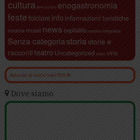
cultura
enogastronomia
dove dormire
feste
info
folclore
informazioni turistiche
news
ospitalità
musei
mostre
raccolta fotografica
storia
Senza categoria
storie e
teatro
racconti
Uncategorized
vino
video
Abbonati al nostro feed RSS
Dove siamo