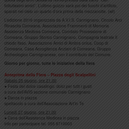
fottutissimi amici”. L’ultimo guizzo sarà poi dei fuochi d’artificio,
sparati nel cielo un quarto d’ora prima della mezzanotte. (wf)
L’edizione 2016 organizzata da A.V.I.S. Carmignano, Circolo Arci
Rinascita Comeana, Associazione Frammenti di Memoria
Assistenza Medicea Comeana, Comitato Processione di
Comeana, Gruppo Storico Carmignano, Compagnia teatrale Il
chiodo fisso, Associazione Amici di Ambra onlus, Coop di
Comeana, Casa Accoglienza Anziani di Comeana, Gruppo
Archeologico Carmignanese, con il contributo del Comune.
Giorno per giorno, tutte le iniziative della fiera
Anteprima della Fiera – Piazza degli Scalpellini
Sabato 25 giugno, ore 21.00
● Festa del dolce casalingo: dolci per tutti i gusti
a cura dell’AVIS sezione comunale Carmignano
● Danza in piazza
spettacolo a cura dell’Associazione Art’in Te
Lunedì 27 giugno, ore 21.00
● Cena dell’Assistenza Medicea in piazza
info per partecipare tel. 055 8710003