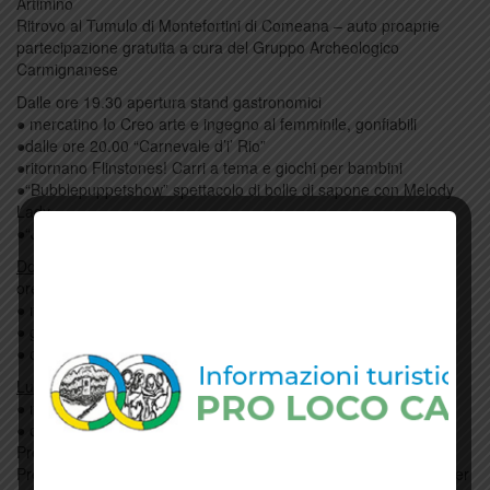
Artimino
Ritrovo al Tumulo di Montefortini di Comeana – auto proaprie
partecipazione gratuita a cura del Gruppo Archeologico
Carmignanese
Dalle ore 19.30 apertura stand gastronomici
● mercatino Io Creo arte e ingegno al femminile, gonfiabili
●dalle ore 20.00 “Carnevale d’i’ Rio”
●ritornano Flinstones! Carri a tema e giochi per bambini
●“Bubblepuppetshow” spettacolo di bolle di sapone con Melody
Lady
●“Jokers + PMT” in concerto
Domenica 3 luglio
ore 19.30 apertura stand gastronomici
● mercatino Io Creo arte e ingegno al femminile
● gonfiabili
● ore 21.00 Karaoke con Luca
Lunedì 4 luglio
– ore 19.30 apertura stand gastronomici
● mercatino Io Creo arte e ingegno al femminile, gonfiabili
● ore 21.00 “Cani sotto le stelle: sfilata a 4 zampe”
Presentazione a cura di Andrea Tognarini e Giacomo Carolei
Premi per i primi 3 classificati e attestazione di partecipazione per