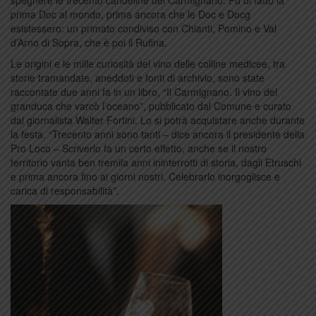
spegnere le trecento candeline del Carmignano. Fu di fatto la
prima Doc al mondo, prima ancora che le Doc e Docg
esistessero: un primato condiviso con Chianti, Pomino e Val
d’Arno di Sopra, che è poi il Rufina.
Le origini e le mille curiosità del vino delle colline medicee, tra
storie tramandate, aneddoti e fonti di archivio, sono state
raccontate due anni fa in un libro, “Il Carmignano. Il vino del
granduca che varcò l’oceano”, pubblicato dal Comune e curato
dal giornalista Walter Fortini. Lo si potrà acquistare anche durante
la festa. “Trecento anni sono tanti – dice ancora il presidente della
Pro Loco – Scriverlo fa un certo effetto, anche se il nostro
territorio vanta ben tremila anni ininterrotti di storia, dagli Etruschi
e prima ancora fino ai giorni nostri. Celebrarlo inorgoglisce e
carica di responsabilità”.