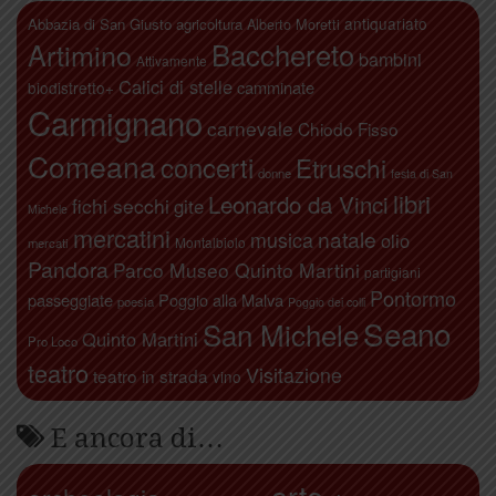
antiquariato
Abbazia di San Giusto
agricoltura
Alberto Moretti
Artimino
Bacchereto
bambini
Attivamente
Calici di stelle
camminate
biodistretto+
Carmignano
carnevale
Chiodo Fisso
Comeana
concerti
Etruschi
donne
festa di San
libri
Leonardo da Vinci
fichi secchi
gite
Michele
mercatini
natale
musica
olio
Montalbiolo
mercati
Pandora
Parco Museo Quinto Martini
partigiani
Pontormo
passeggiate
Poggio alla Malva
poesia
Poggio dei colli
Seano
San Michele
Quinto Martini
Pro Loco
teatro
Visitazione
teatro in strada
vino
E ancora di…
arte