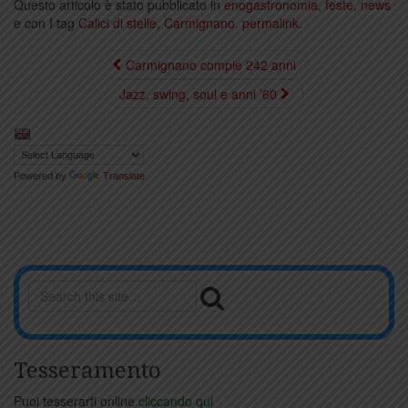
Questo articolo è stato pubblicato in
enogastronomia
,
feste
,
news
e con I tag
Calici di stelle
,
Carmignano
.
permalink
.
Carmignano compie 242 anni
Jazz, swing, soul e anni ’60
Powered by
Translate
Tesseramento
Puoi tesserarti online
cliccando qui