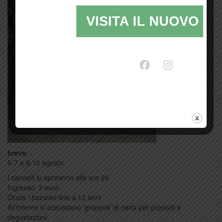
VISITA IL NUOVO SI
CALICI 2016 in
breve
6-7 e 9-10 agosto
I cancelli si apriranno alle ore 20
Ingresso: 2 euro
Gratis i bambini fino a 12 anni
All’interno si acquistano ‘grappoli’ di carta per prodotti e
degustazioni.