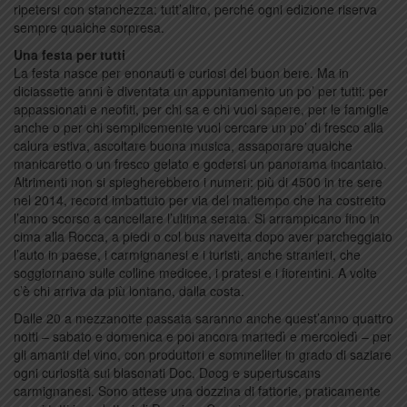
ripetersi con stanchezza: tutt’altro, perché ogni edizione riserva
sempre qualche sorpresa.
Una festa per tutti
La festa nasce per enonauti e curiosi del buon bere. Ma in
diciassette anni è diventata un appuntamento un po’ per tutti: per
appassionati e neofiti, per chi sa e chi vuol sapere, per le famiglie
anche o per chi semplicemente vuol cercare un po’ di fresco alla
calura estiva, ascoltare buona musica, assaporare qualche
manicaretto o un fresco gelato e godersi un panorama incantato.
Altrimenti non si spiegherebbero i numeri: più di 4500 in tre sere
nel 2014, record imbattuto per via del maltempo che ha costretto
l’anno scorso a cancellare l’ultima serata. Si arrampicano fino in
cima alla Rocca, a piedi o col bus navetta dopo aver parcheggiato
l’auto in paese, i carmignanesi e i turisti, anche stranieri, che
soggiornano sulle colline medicee, i pratesi e i fiorentini. A volte
c’è chi arriva da più lontano, dalla costa.
Dalle 20 a mezzanotte passata saranno anche quest’anno quattro
notti – sabato e domenica e poi ancora martedì e mercoledì – per
gli amanti del vino, con produttori e sommellier in grado di saziare
ogni curiosità sui blasonati Doc, Docg e supertuscans
carmignanesi. Sono attese una dozzina di fattorie, praticamente