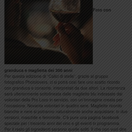
Foto con
granduca e maglietta dei 300 anni
Per questa edizione di “Calici di stelle”, grazie al gruppo
fotografico Photolovers, ci si potrà così fare uno scatto ricordo
con granduca e consorte, interpretati da due attori. La ricorrenza
sarà ulteriormente sottolineata dalle magliette blu indossate dai
volontari della Pro Loco in servizio, con un’immagine creata per
l’occasione. Novanta volontari in quattro sere. Magliette ricordo
bianche e nere si potranno naturalmente anche acquistare: in due
versioni, maschile e femminile. C’è pure una pagina facebook
speciale per i trecento anni del vino e gli eventi in programma.
Per il resto gli ingredienti saranno quelle soliti. Il che non vuol dire