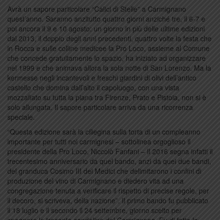
Avrà un sapore particolare “Calici di Stelle” a Carmignano
quest’anno. Saranno anzitutto quattro giorni anziché tre, il 6-7 e
poi ancora il 9 e 10 agosto: un giorno in più delle ultime edizioni
dal 2013, il doppio degli anni precedenti, quattro volte la festa che
in Rocca e sulle colline medicee la Pro Loco, assieme al Comune
che concede gratuitamente lo spazio, ha iniziato ad organizzare
nel 1999 e che animava allora la sola notte di San Lorenzo. Ma la
kermesse negli incantevoli e freschi giardini di olivi dell’antico
castello che domina dall’alto il capoluogo, con una vista
mozzafiato su tutta la piana tra Firenze, Prato e Pistoia, non si è
solo allungata. Il sapore particolare arriva da una ricorrenza
speciale.
“Questa edizione sarà la ciliegina sulla torta di un compleanno
importante per tutti noi carmignesi – sottolinea orgoglioso il
presidente della Pro Loco, Niccolò Fanfani – Il 2016 segna infatti il
trecentesimo anniversario da quel bando, anzi da quei due bandi,
del granduca Cosimo III dei Medici che delimitarono i confini di
produzione del vino di Carmignano e diedero vita ad una
congregazione tenuta a verificare il rispetto di precise regole, per
il decoro, si scriveva, della nazione”. Il primo bando fu pubblicato
il 18 luglio e il secondo il 24 settembre, giorno scelto per