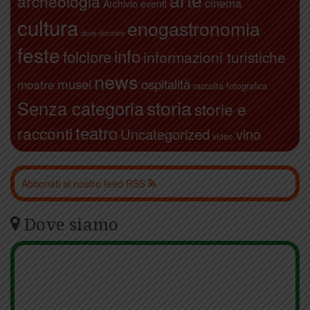
archeologia
cinema
Archivio eventi
cultura
enogastronomia
dove dormire
feste
info
folclore
informazioni turistiche
news
ospitalità
musei
mostre
raccolta fotografica
storia
Senza categoria
storie e
teatro
racconti
Uncategorized
vino
video
Abbonati al nostro feed RSS
Dove siamo