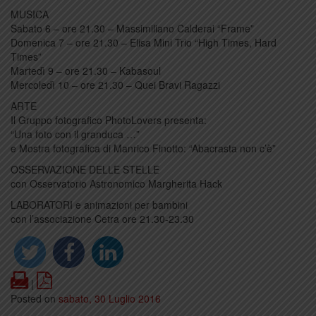
MUSICA
Sabato 6 – ore 21.30 – Massimiliano Calderai “Frame”
Domenica 7 – ore 21.30 – Elisa Mini Trio “High Times, Hard
Times”
Martedì 9 – ore 21.30 – Kabasoul
Mercoledì 10 – ore 21.30 – Quei Bravi Ragazzi
ARTE
Il Gruppo fotografico PhotoLovers presenta:
“Una foto con il granduca …”
e Mostra fotografica di Manrico Finotto: “Abacrasta non c’è”
OSSERVAZIONE DELLE STELLE
con Osservatorio Astronomico Margherita Hack
LABORATORI e animazioni per bambini
con l’associazione Cetra ore 21.30-23.30
Print
PDF
|
Posted on
sabato, 30 Luglio 2016