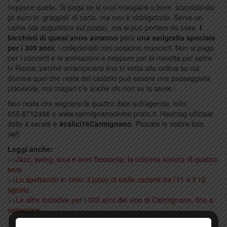
neppure quello. Si paga se si vuol mangiare o bere, scambiando
gli euro in ‘grappoli’ di carta, ma non è obbligatorio. Serve un
calice (da acquistare sul posto), ma si può portare da casa.
I
bicchieri di quest’anno avranno
però
una serigrafia speciale
per i 300 anni
: i collezionisti non possono mancarli. Non si paga
per i concerti e le animazioni e neppure per la navetta per salire
in Rocca: perché arrampicarsi fino in vetta alla collina su cui
domina quel che resta del castello può essere una passeggiata
piacevole, ma magari c’è anche chi non se la sente.
Non resta che segnarsi le quattro date sull’agenda. Info:
055.8712468 e www.carmignanodivino.prato.it. Hashtag ufficiale
delle 4 serate è
#calici16Carmignano
. Postate le vostre foto.
(wf)
Leggi anche:
>>
Jazz, swing, soul e anni Sessanta: la colonna sonora di quattro
sere
>>
Lo spettacolo in cielo: il picco di stelle cadenti tra l’11 e il 12
agosto
>>
Le altre iniziative per i 300 anni del vino di Carmignano, fino a
settembre