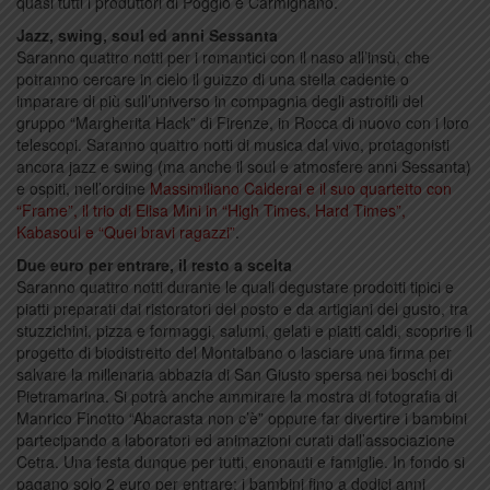
quasi tutti i produttori di Poggio e Carmignano.
Jazz, swing, soul ed anni Sessanta
Saranno quattro notti per i romantici con il naso all’insù, che
potranno cercare in cielo il guizzo di una stella cadente o
imparare di più sull’universo in compagnia degli astrofili del
gruppo “Margherita Hack” di Firenze, in Rocca di nuovo con i loro
telescopi. Saranno quattro notti di musica dal vivo, protagonisti
ancora jazz e swing (ma anche il soul e atmosfere anni Sessanta)
e ospiti, nell’ordine
Massimiliano Calderai e il suo quartetto con
“Frame”, il trio di Elisa Mini in “High Times, Hard Times”,
Kabasoul e “Quei bravi ragazzi”
.
Due euro per entrare, il resto a scelta
Saranno quattro notti durante le quali degustare prodotti tipici e
piatti preparati dai ristoratori del posto e da artigiani del gusto, tra
stuzzichini, pizza e formaggi, salumi, gelati e piatti caldi, scoprire il
progetto di biodistretto del Montalbano o lasciare una firma per
salvare la millenaria abbazia di San Giusto spersa nei boschi di
Pietramarina. Si potrà anche ammirare la mostra di fotografia di
Manrico Finotto “Abacrasta non c’è” oppure far divertire i bambini
partecipando a laboratori ed animazioni curati dall’associazione
Cetra. Una festa dunque per tutti, enonauti e famiglie. In fondo si
pagano solo 2 euro per entrare: i bambini fino a dodici anni