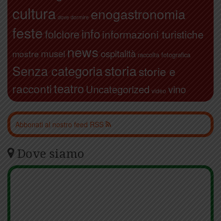
cultura
enogastronomia
dove dormire
feste
info
folclore
informazioni turistiche
news
ospitalità
musei
mostre
raccolta fotografica
storia
Senza categoria
storie e
teatro
racconti
Uncategorized
vino
video
Abbonati al nostro feed RSS
Dove siamo