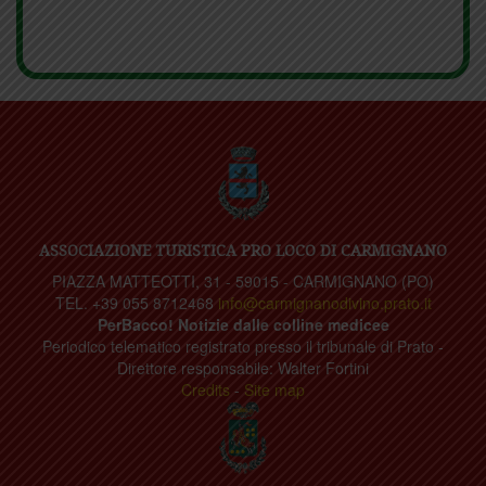
ASSOCIAZIONE TURISTICA PRO LOCO DI CARMIGNANO
PIAZZA MATTEOTTI, 31 - 59015 - CARMIGNANO (PO)
TEL. +39 055 8712468
info@carmignanodivino.prato.it
PerBacco! Notizie dalle colline medicee
Periodico telematico registrato presso il tribunale di Prato -
Direttore responsabile: Walter Fortini
Credits
-
Site map