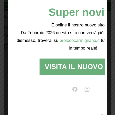
DAGLI L'ANDA
Super novità
Iscriviti
qui
È online il nostro nuovo sito web!
Giorno per giorno a Carmignano
Da Febbraio 2026 questo sito non verrà più aggio
Scopri tutti gli eventi
qui
dismesso, troverai su
prolococarmignano.it
tutti i 
Bacheca
in tempo reale!
VISITA IL NUOVO SI