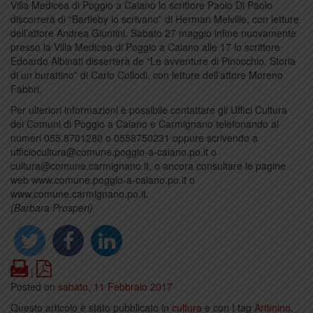
Villa Medicea di Poggio a Caiano lo scrittore Paolo Di Paolo
discorrerà di “Bartleby lo scrivano” di Herman Melville, con letture
dell’attore Andrea Giuntini. Sabato 27 maggio infine nuovamente
presso la Villa Medicea di Poggio a Caiano alle 17 lo scrittore
Edoardo Albinati disserterà de “Le avventure di Pinocchio. Storia
di un burattino” di Carlo Collodi, con letture dell’attore Moreno
Fabbri.
Per ulteriori informazioni è possibile contattare gli Uffici Cultura
dei Comuni di Poggio a Caiano e Carmignano telefonando ai
numeri 055.8701280 o 0558750231 oppure scrivendo a
ufficiocultura@comune.poggio-a-caiano.po.it o
cultura@comune.carmignano.it, o ancora consultare le pagine
web www.comune.poggio-a-caiano.po.it o
www.comune.carmignano.po.it.
(Barbara Prosperi)
Print
PDF
|
Posted on
sabato, 11 Febbraio 2017
Questo articolo è stato pubblicato in
cultura
e con I tag
Artimino
.