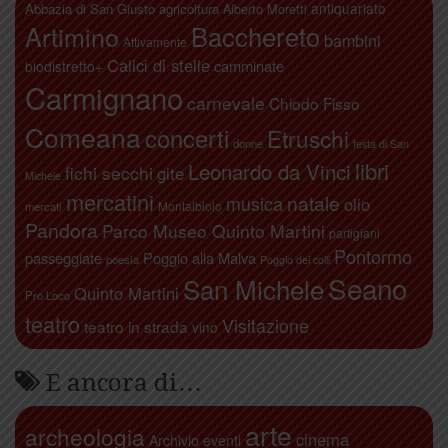
antiquariato
Abbazia di San Giusto
agricoltura
Alberto Moretti
Artimino
Bacchereto
bambini
Attivamente
Calici di stelle
camminate
biodistretto+
Carmignano
carnevale
Chiodo Fisso
Comeana
concerti
Etruschi
donne
festa di San
libri
Leonardo da Vinci
fichi secchi
gite
Michele
mercatini
natale
musica
olio
Montalbiolo
mercati
Pandora
Parco Museo Quinto Martini
partigiani
Pontormo
passeggiate
Poggio alla Malva
poesia
Poggio dei colli
Seano
San Michele
Quinto Martini
Pro Loco
teatro
Visitazione
teatro in strada
vino
E ancora di…
arte
archeologia
cinema
Archivio eventi