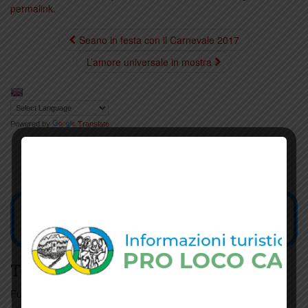
permalink
.
Seano in festa con il Carnevale 2017
L’amore universale in mostra
Powered by
Translate
Tesseramento
Puoi tesserarti online
cliccando qui