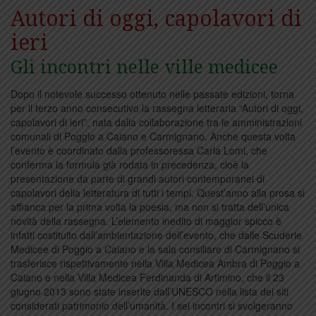
Autori di oggi, capolavori di
ieri
Gli incontri nelle ville medicee
Dopo il notevole successo ottenuto nelle passate edizioni, torna
per il terzo anno consecutivo la rassegna letteraria “Autori di oggi,
capolavori di ieri”, nata dalla collaborazione tra le amministrazioni
comunali di Poggio a Caiano e Carmignano. Anche questa volta
l’evento è coordinato dalla professoressa Carla Lomi, che
conferma la formula già rodata in precedenza, cioè la
presentazione da parte di grandi autori contemporanei di
capolavori della letteratura di tutti i tempi. Quest’anno alla prosa si
affianca per la prima volta la poesia, ma non si tratta dell’unica
novità della rassegna. L’elemento inedito di maggior spicco è
infatti costituito dall’ambientazione dell’evento, che dalle Scuderie
Medicee di Poggio a Caiano e la sala consiliare di Carmignano si
trasferisce rispettivamente nella Villa Medicea Ambra di Poggio a
Caiano e nella Villa Medicea Ferdinanda di Artimino, che il 23
giugno 2013 sono state inserite dall’UNESCO nella lista dei siti
considerati patrimonio dell’umanità. I sei incontri si svolgeranno