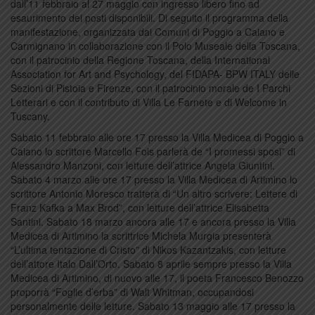
dall’11 febbraio al 27 maggio con ingresso libero fino ad
esaurimento dei posti disponibili. Di seguito il programma della
manifestazione, organizzata dai Comuni di Poggio a Caiano e
Carmignano in collaborazione con il Polo Museale della Toscana,
con il patrocinio della Regione Toscana, della International
Association for Art and Psychology, del FIDAPA- BPW ITALY delle
Sezioni di Pistoia e Firenze, con il patrocinio morale de I Parchi
Letterari e con il contributo di Villa Le Farnete e di Welcome in
Tuscany.
Sabato 11 febbraio alle ore 17 presso la Villa Medicea di Poggio a
Caiano lo scrittore Marcello Fois parlerà de “I promessi sposi” di
Alessandro Manzoni, con letture dell’attrice Angela Giuntini.
Sabato 4 marzo alle ore 17 presso la Villa Medicea di Artimino lo
scrittore Antonio Moresco tratterà di “Un altro scrivere: Lettere di
Franz Kafka a Max Brod”, con letture dell’attrice Elisabetta
Santini. Sabato 18 marzo ancora alle 17 e ancora presso la Villa
Medicea di Artimino la scrittrice Michela Murgia presenterà
“L’ultima tentazione di Cristo” di Nikos Kazantzakis, con letture
dell’attore Italo Dall’Orto. Sabato 8 aprile sempre presso la Villa
Medicea di Artimino, di nuovo alle 17, il poeta Francesco Benozzo
proporrà “Foglie d’erba” di Walt Whitman, occupandosi
personalmente delle letture. Sabato 13 maggio alle 17 presso la