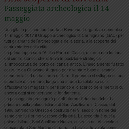
Passeggiata archeologica il 14
maggio
Una gita in pullman fuori porta a Ravenna. L’organizza domenica
14 maggio 2017 il Gruppo archeologico di Carmignano (GAC) per
tutti gli amanti dell’archeologia e della storia, alla scoperta del
centro storico della città.
La prima tappa sarà l’Antico Porto di Classe, un’area non lontana
dal centro storico, che si trova in posizione strategica
all’imboccatura del porto del canale antico. L’insediamento fu fatto
costruire da Ottaviano Augusto per diventare base di scambi
commerciali ed un baluardo militare. Il percorso si sviluppa su una
superficie di un ettaro, lungo una strada basolata su cui si
affacciavano i magazzini per il carico e lo scarico delle merci di cui
ancora oggi si conservano le fondamenta.
La passeggiata proseguirà poi all’interno di due basiliche. La
prima è quella paleocristiana di Sant’Apollinare in Classe, dal
1996 patrimonio Unesco e costruita nel VI secolo in nome del
santo che fu il primo vescovo della città. La seconda è quella
paleocristiana, Sant’Apollinare Nuova, costruita nel VI secolo e
consacrata a San Martino di Tours. La basilica fu voluta come