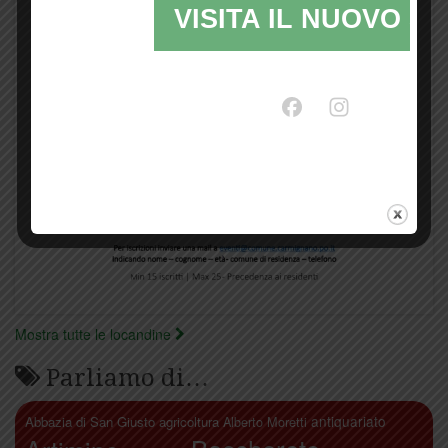
VISITA IL NUOVO SI
Mostra tutte le locandine
Parliamo di…
antiquariato
Abbazia di San Giusto
agricoltura
Alberto Moretti