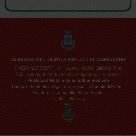
ASSOCIAZIONE TURISTICA PRO LOCO DI CARMIGNANO
PIAZZA MATTEOTTI, 31 - 59015 - CARMIGNANO (PO)
TEL. +39 055 8712468
info@carmignanodivino.prato.it
PerBacco! Notizie dalle colline medicee
Periodico telematico registrato presso il tribunale di Prato -
Direttore responsabile: Walter Fortini
Credits
-
Site map