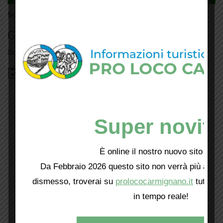
Iscriviti
qui
Giorno per giorno a Carmignano
Scopri tutti gli eventi
qui
Bacheca
Super novità
È online il nostro nuovo sito web!
Da Febbraio 2026 questo sito non verrà più aggio
dismesso, troverai su
prolococarmignano.it
tutti i 
in tempo reale!