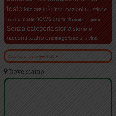
feste
info
folclore
informazioni turistiche
news
ospitalità
musei
mostre
raccolta fotografica
storia
Senza categoria
storie e
teatro
racconti
Uncategorized
vino
video
Abbonati al nostro feed RSS
Dove siamo