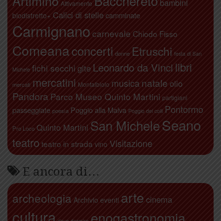
Artimino
Bacchereto
bambini
Attivamente
Calici di stelle
camminate
biodistretto+
Carmignano
carnevale
Chiodo Fisso
Comeana
concerti
Etruschi
donne
festa di San
libri
Leonardo da Vinci
fichi secchi
gite
Michele
mercatini
natale
musica
olio
Montalbiolo
mercati
Pandora
Parco Museo Quinto Martini
partigiani
Pontormo
passeggiate
Poggio alla Malva
poesia
Poggio dei colli
Seano
San Michele
Quinto Martini
Pro Loco
teatro
Visitazione
teatro in strada
vino
E ancora di…
arte
archeologia
cinema
Archivio eventi
cultura
enogastronomia
dove dormire