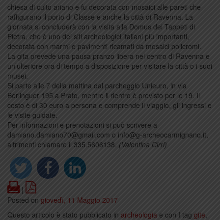
chiesa di culto ariano e fu decorata con mosaici alle pareti che
raffigurano il porto di Classe e anche la città di Ravenna. La
giornata si concluderà con la visita alla Domus dei Tappeti di
Pietra, che è uno dei siti archeologici italiani più importanti,
decorata con marmi e pavimenti ricamati da mosaici policromi.
La gita prevede una pausa pranzo libera nel centro di Ravenna e
un’ulteriore ora di tempo a disposizione per visitare la città o i suoi
musei.
Si parte alle 7 della mattina dal parcheggio Unieuro, in via
Berlinguer 195 a Prato, mentre il rientro è previsto per le 19. Il
costo è di 30 euro a persona e comprende il viaggio, gli ingressi e
le visite guidate.
Per informazioni e prenotazioni si può scrivere a
damiano.damiano70@gmail.com o info@g-archeocarmignano.it,
altrimenti chiamare il 335.5606138.
(Valentina Cirri)
Print
PDF
|
Posted on
giovedì, 11 Maggio 2017
Questo articolo è stato pubblicato in
archeologia
e con I tag
gite
,