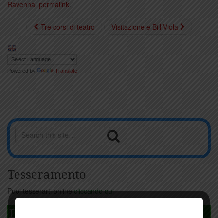
Ravenna
.
permalink
.
Tre corsi di teatro
Visitazione e Bill Viola
Powered by
Translate
Tesseramento
Puoi tesserarti online
cliccando qui
DAGLI L'ANDA