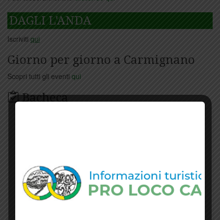
DAGLI L'ANDA
Iscriviti
qui
Giorno per giorno a Carmignano
Scopri tutti gli eventi
qui
Bacheca