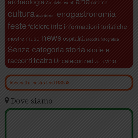
arte
archeologia
cinema
Archivio eventi
cultura
enogastronomia
dove dormire
feste
info
folclore
informazioni turistiche
news
ospitalità
musei
mostre
raccolta fotografica
storia
Senza categoria
storie e
teatro
racconti
Uncategorized
vino
video
Abbonati al nostro feed RSS
Dove siamo