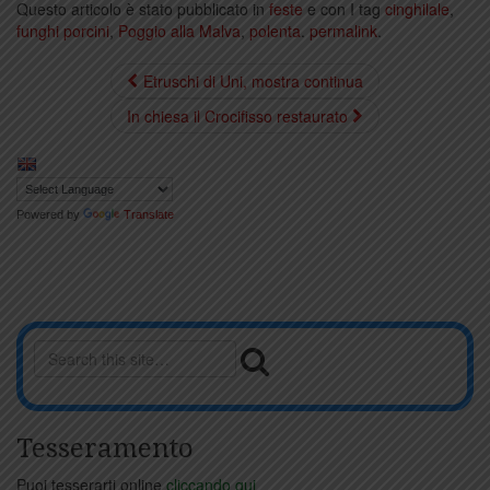
Questo articolo è stato pubblicato in
feste
e con I tag
cinghilale
,
funghi porcini
,
Poggio alla Malva
,
polenta
.
permalink
.
Etruschi di Uni, mostra continua
In chiesa il Crocifisso restaurato
Powered by
Translate
Tesseramento
Puoi tesserarti online
cliccando qui