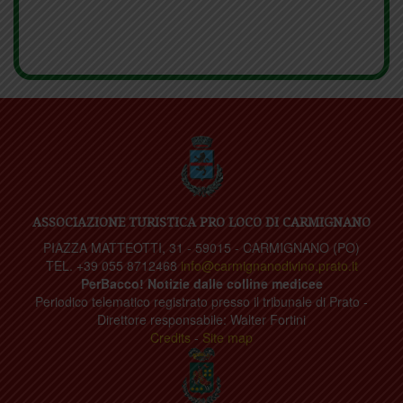
ASSOCIAZIONE TURISTICA PRO LOCO DI CARMIGNANO
PIAZZA MATTEOTTI, 31 - 59015 - CARMIGNANO (PO)
TEL. +39 055 8712468
info@carmignanodivino.prato.it
PerBacco! Notizie dalle colline medicee
Periodico telematico registrato presso il tribunale di Prato -
Direttore responsabile: Walter Fortini
Credits
-
Site map