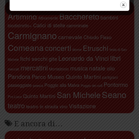
antiquariato
Abbazia di San Giusto
agricoltura
Alberto Moretti
Artimino
Bacchereto
bambini
Attivamente
Calici di stelle
camminate
biodistretto+
Carmignano
carnevale
Chiodo Fisso
Comeana
concerti
Etruschi
donne
festa di San
libri
Leonardo da Vinci
fichi secchi
gite
Michele
mercatini
natale
musica
olio
Montalbiolo
mercati
Pandora
Parco Museo Quinto Martini
partigiani
Pontormo
passeggiate
Poggio alla Malva
poesia
Poggio dei colli
Seano
San Michele
Quinto Martini
Pro Loco
teatro
Visitazione
teatro in strada
vino
E ancora di…