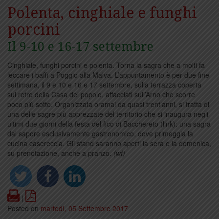
Polenta, cinghiale e funghi
porcini
Il 9-10 e 16-17 settembre
Cinghiale, funghi porcini e polenta. Torna la sagra che a molti fa
leccare i baffi a Poggio alla Malva. L’appuntamento è per due fine
settimana, il 9 e 10 e 16 e 17 settembre, sulla terrazza coperta
sul retro della Casa del popolo, affacciati sull’Arno che scorre
poco più sotto. Organizzata oramai da quasi trent’anni, si tratta di
una delle sagre più apprezzate del territorio che si inaugura negli
ultimi due giorni della festa del fico di Bacchereto (link): una sagra
dal sapore esclusivamente gastronomico, dove primeggia la
cucina casereccia. Gli stand saranno aperti la sera e la domenica,
su prenotazione, anche a pranzo.
(wf)
Print
PDF
|
Posted on
martedì, 05 Settembre 2017