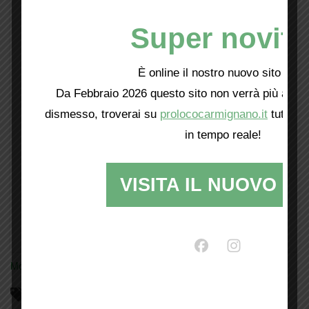
Super novità
È online il nostro nuovo sito web!
Da Febbraio 2026 questo sito non verrà più aggio
dismesso, troverai su
prolococarmignano.it
tutti i 
in tempo reale!
VISITA IL NUOVO SI
Mostra tutte le locandine
Parliamo di…