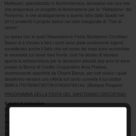
Matteucci, specializzato in illuminotecnica, laureatosi con una tesi
che proponeva un progetto di illuminazione per la “Visitazione” del
Pontormo, e che analogamente a quanto fatto dalla Spada nel
2012 presentò il proprio lavoro nel ciclo inaugurale di “Tesi al
centro”.
Le spese con le quali l’Associazione Festa Santissimo Crocifisso
Seano si è trovata a fare i conti sono state ovviamente ingenti,
considerato anche il fatto che nel corso dei mesi sono aumentate
le necessità cui dover fare fronte, così ha deciso di lasciare
aperta la sottoscrizione per le donazioni attivata due anni or sono
presso la Banca di Credito Cooperativo Area Pratese,
recentemente assorbita da Chianti Banca, per tutti coloro i quali
desiderino versare una offerta sul conto corrente il cui codice
IBAN è IT67R0867337781076000760144.
(Barbara Prosperi)
PROGRAMMA DELLA FESTA DEL SANTISSIMO CROCIFISSO
Sabato 9 settembre
Ore 7.30 Santa Messa.
Ore 17.00 Santa Messa prefestiva e introduzione alla festa
quinquennale.
Ore 18.00 Presentazione del restauro del Santissimo Crocifisso.
Ore 20.00 Buffet della festa.