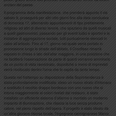
anziani del paese.
Il programma della manifestazione, che prenderà appunto il via
sabato 9, proseguirà per altri otto giorni fino alla data conclusiva
di domenica 17, alternando appuntamenti di tipo prettamente
religioso ad altri di diverso tenore, che spaziano da quelli musicali
a quelli gastronomici, passando per gli eventi ludici e sportivi e le
iniziative di aggregazione sociale, tutti puntualmente elencati in
calce all’articolo. Fino al 17, giorno nel quale verrà portato in
processione lungo le strade dell’abitato, il Crocifisso rimarrà
esposto in chiesa a lato dell’altar maggiore, in una posizione che
ne faciliterà l’osservazione da parte di quanti vorranno ammirarlo
da un punto di vista ravvicinato, dopodiché a meno di imprevisti
verrà ricollocato dentro l’urna che lo ospita da tanto tempo.
Questa nel frattempo su disposizione della Soprintendenza è
stata profondamente modificata: steso un nuovo strato d’intonaco
e sostituito il vecchio drappo bordeaux con uno nuovo che si
intona maggiormente ai colori rivelati dal restauro, è stato
installato un efficiente sistema d’allarme e montato un moderno
impianto di illuminazione, che rilascia la luce senza produrre
calore, nel pieno rispetto dell’opera. Il progetto è stato ideato da
un’altra giovane risorsa locale, l’ingegnere carmignanese Marco