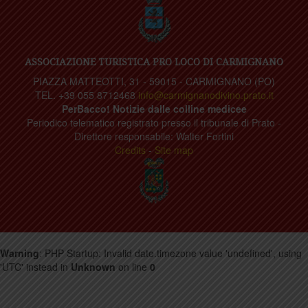
ASSOCIAZIONE TURISTICA PRO LOCO DI CARMIGNANO
PIAZZA MATTEOTTI, 31 - 59015 - CARMIGNANO (PO)
TEL. +39 055 8712468
info@carmignanodivino.prato.it
PerBacco! Notizie dalle colline medicee
Periodico telematico registrato presso il tribunale di Prato -
Direttore responsabile: Walter Fortini
Credits
-
Site map
Warning
: PHP Startup: Invalid date.timezone value 'undefined', using
'UTC' instead in
Unknown
on line
0