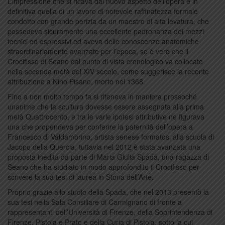
L’impressione che si ricava dal nuovo aspetto dell’opera è in
definitiva quella di un lavoro di notevole raffinatezza formale
condotto con grande perizia da un maestro di alta levatura, che
possedeva sicuramente una eccellente padronanza dei mezzi
tecnici ed espressivi ed aveva delle conoscenze anatomiche
straordinariamente avanzate per l’epoca, se è vero che il
Crocifisso di Seano dal punto di vista cronologico va collocato
nella seconda metà del XIV secolo, come suggerisce la recente
attribuzione a Nino Pisano, morto nel 1368.
Fino a non molto tempo fa si riteneva in maniera pressoché
unanime che la scultura dovesse essere assegnata alla prima
metà Quattrocento, e tra le varie ipotesi attributive ne figurava
una che propendeva per conferire la paternità dell’opera a
Francesco di Valdambrino, artista senese formatosi alla scuola di
Jacopo della Quercia, tuttavia nel 2012 è stata avanzata una
proposta inedita da parte di Maria Giulia Spada, una ragazza di
Seano che ha studiato in modo approfondito il Crocifisso per
scrivere la sua tesi di laurea in Storia dell’Arte.
Proprio grazie allo studio della Spada, che nel 2013 presentò la
sua tesi nella Sala Consiliare di Carmignano di fronte a
rappresentanti dell’Università di Firenze, della Soprintendenza di
Firenze, Pistoia e Prato e della Curia di Pistoia, sotto la cui