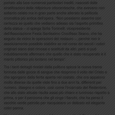
portato alla luce numerosi particolari inediti, nascosti dalle
stratificazioni delle ridipinture ottocentesche, che avevano non
soltanto celato ma in gran parte anche alterato la pellicola
cromatica più antica dell’opera. “Non possiamo asserire con
certezza se quello che vediamo adesso sia l’aspetto primitivo
della statua – ci spiega Sofia Toninelli, vicepresidente
dell’Associazione Festa Santissimo Crocifisso Seano, che ha
seguito da vicino le operazioni del restauro –, perché non è
assolutamente possibile stabilire se nel corso dei secoli i colori
originari siano stati rimossi e sostituiti da altri, però si può
indubbiamente affermare che quello che è stato recuperato è il
manto pittorico più lontano nel tempo”.
Tra i tanti dettagli rivelati dalla pulitura spicca la nuova trama
formata dalle gocce di sangue che ricoprono il volto del Cristo e
che sgorgano dalla ferita aperta nel costato, che ora appaiono
molto diverse da quelle viste fino a due anni fa, differenti per
numero, disegno e colore, così come l’incarnato del Redentore,
che allo stato attuale risulta assai più chiaro e luminoso rispetto a
prima, e per il perizoma che gli cinge i fianchi, che ha perso il
vecchio verde petrolio per riacquistare un delicato ed elegante
color panna.