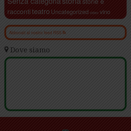
storia
Senza categoria
storie e
teatro
racconti
Uncategorized
vino
video
Abbonati al nostro feed RSS
Dove siamo