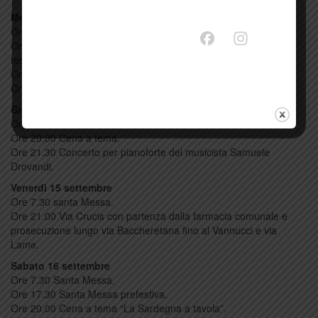
Mercoledì 13 settembre
Ore 7.30 Santa Messa.
Ore 18.30 Iscrizione alla ginkana per ragazzi tesserati e non
tesserati.
Ore 19.00 Partenza della ginkana. A seguire premiazione.
Ore 20.00 Apertura della pizzeria.
Giovedì 14 settembre
Ore 7.30 Santa Messa.
Ore 20.00 Cena a tema.
Ore 21.30 Concerto per pianoforte del musicista Samuele
Drovandi.
Venerdì 15 settembre
Ore 7.30 santa Messa.
Ore 21.00 Via Crucis con partenza dalla farmacia comunale e
prosecuzione lungo via Baccheretana fino al Vannucci e via
Lame.
Sabato 16 settembre
Ore 7.30 Santa Messa.
Ore 17.30 Santa Messa prefestiva.
Ore 20.00 Cena a tema “La Sardegna a tavola”.