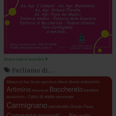
Mostra tutte le locandine
Parliamo di…
antiquariato
Abbazia di San Giusto
agricoltura
Alberto Moretti
Artimino
Bacchereto
bambini
Attivamente
Calici di stelle
camminate
biodistretto+
Carmignano
carnevale
Chiodo Fisso
Comeana
concerti
Etruschi