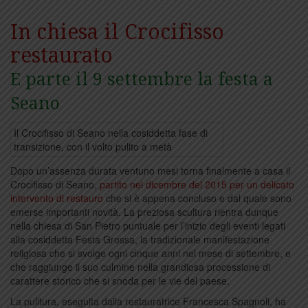
In chiesa il Crocifisso
restaurato
E parte il 9 settembre la festa a
Seano
Il Crocifisso di Seano nella cosiddetta fase di
transizione, con il volto pulito a metà
Dopo un’assenza durata ventuno mesi torna finalmente a casa il
Crocifisso di Seano,
partito nel dicembre del 2015 per un delicato
intervento di restauro
che si è appena concluso e dal quale sono
emerse importanti novità. La preziosa scultura rientra dunque
nella chiesa di San Pietro puntuale per l’inizio degli eventi legati
alla cosiddetta Festa Grossa, la tradizionale manifestazione
religiosa che si svolge ogni cinque anni nel mese di settembre, e
che raggiunge il suo culmine nella grandiosa processione di
carattere storico che si snoda per le vie del paese.
La pulitura, eseguita dalla restauratrice Francesca Spagnoli, ha