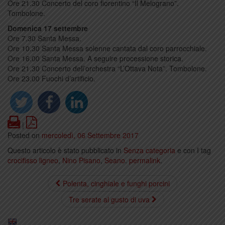
Ore 21.30 Concerto del coro fiorentino “Il Melograno”.
Tombolone.
Domenica 17 settembre
Ore 7.30 Santa Messa.
Ore 10.30 Santa Messa solenne cantata dal coro parrocchiale.
Ore 16.00 Santa Messa. A seguire processione storica.
Ore 21.30 Concerto dell’orchestra “L’Ottava Nota”. Tombolone.
Ore 23.00 Fuochi d’artificio.
Print
PDF
|
Posted on
mercoledì, 06 Settembre 2017
Questo articolo è stato pubblicato in
Senza categoria
e con I tag
crocifisso ligneo
,
Nino Pisano
,
Seano
.
permalink
.
Polenta, cinghiale e funghi porcini
Tre serate al gusto di uva