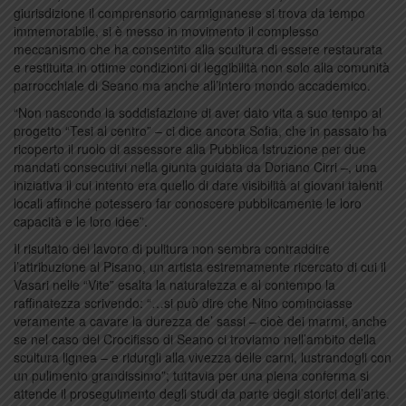
giurisdizione il comprensorio carmignanese si trova da tempo
immemorabile, si è messo in movimento il complesso
meccanismo che ha consentito alla scultura di essere restaurata
e restituita in ottime condizioni di leggibilità non solo alla comunità
parrocchiale di Seano ma anche all’intero mondo accademico.
“Non nascondo la soddisfazione di aver dato vita a suo tempo al
progetto “Tesi al centro” – ci dice ancora Sofia, che in passato ha
ricoperto il ruolo di assessore alla Pubblica Istruzione per due
mandati consecutivi nella giunta guidata da Doriano Cirri –, una
iniziativa il cui intento era quello di dare visibilità ai giovani talenti
locali affinché potessero far conoscere pubblicamente le loro
capacità e le loro idee”.
Il risultato del lavoro di pulitura non sembra contraddire
l’attribuzione al Pisano, un artista estremamente ricercato di cui il
Vasari nelle “Vite” esalta la naturalezza e al contempo la
raffinatezza scrivendo: “…si può dire che Nino cominciasse
veramente a cavare la durezza de’ sassi – cioè dei marmi, anche
se nel caso del Crocifisso di Seano ci troviamo nell’ambito della
scultura lignea – e ridurgli alla vivezza delle carni, lustrandogli con
un pulimento grandissimo”; tuttavia per una piena conferma si
attende il proseguimento degli studi da parte degli storici dell’arte.