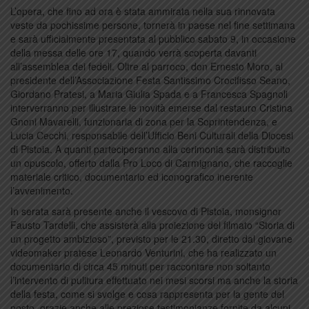
L’opera, che fino ad ora è stata ammirata nella sua rinnovata
veste da pochissime persone, tornerà in paese nel fine settimana
e sarà ufficialmente presentata al pubblico sabato 9, in occasione
della messa delle ore 17, quando verrà scoperta davanti
all’assemblea dei fedeli. Oltre al parroco, don Ernesto Moro, al
presidente dell’Associazione Festa Santissimo Crocifisso Seano,
Giordano Pratesi, a Maria Giulia Spada e a Francesca Spagnoli
interverranno per illustrare le novità emerse dal restauro Cristina
Gnoni Mavarelli, funzionaria di zona per la Soprintendenza, e
Lucia Cecchi, responsabile dell’Ufficio Beni Culturali della Diocesi
di Pistoia. A quanti parteciperanno alla cerimonia sarà distribuito
un opuscolo, offerto dalla Pro Loco di Carmignano, che raccoglie
materiale critico, documentario ed iconografico inerente
l’avvenimento.
In serata sarà presente anche il vescovo di Pistoia, monsignor
Fausto Tardelli, che assisterà alla proiezione del filmato “Storia di
un progetto ambizioso”, previsto per le 21.30, diretto dal giovane
videomaker pratese Leonardo Venturini, che ha realizzato un
documentario di circa 45 minuti per raccontare non soltanto
l’intervento di pulitura effettuato nei mesi scorsi ma anche la storia
della festa, come si svolge e cosa rappresenta per la gente del
posto, grazie anche alle preziose testimonianze fornite da alcuni