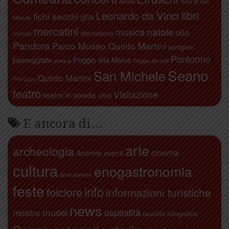
donne
festa di San
libri
Leonardo da Vinci
fichi secchi
gite
Michele
mercatini
natale
musica
olio
Montalbiolo
mercati
Pandora
Parco Museo Quinto Martini
partigiani
Pontormo
passeggiate
Poggio alla Malva
poesia
Poggio dei colli
Seano
San Michele
Quinto Martini
Pro Loco
teatro
Visitazione
teatro in strada
vino
E ancora di…
arte
archeologia
cinema
Archivio eventi
cultura
enogastronomia
dove dormire
feste
info
folclore
informazioni turistiche
news
ospitalità
musei
mostre
raccolta fotografica