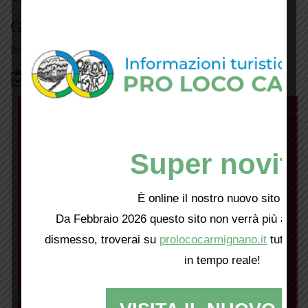
Giorno per giorno a Carmignano
Scopri tutti gli eventi
qui
Bacheca
Super novità
È online il nostro nuovo sito web!
Da Febbraio 2026 questo sito non verrà più aggio
dismesso, troverai su
prolococarmignano.it
tutti i 
in tempo reale!