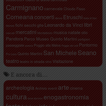
Carmignano
carnevale
Chiodo Fisso
Comeana
concerti
Etruschi
donne
festa di San
libri
Leonardo da Vinci
fichi secchi
gite
Michele
mercatini
natale
musica
olio
Montalbiolo
mercati
Pandora
Parco Museo Quinto Martini
partigiani
Pontormo
passeggiate
Poggio alla Malva
poesia
Poggio dei colli
Seano
San Michele
Quinto Martini
Pro Loco
teatro
Visitazione
teatro in strada
vino
E ancora di…
arte
archeologia
cinema
Archivio eventi
cultura
enogastronomia
dove dormire
feste