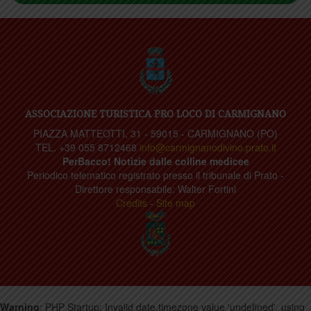
ASSOCIAZIONE TURISTICA PRO LOCO DI CARMIGNANO
PIAZZA MATTEOTTI, 31 - 59015 - CARMIGNANO (PO)
TEL. +39 055 8712468
info@carmignanodivino.prato.it
PerBacco! Notizie dalle colline medicee
Periodico telematico registrato presso il tribunale di Prato -
Direttore responsabile: Walter Fortini
Credits
-
Site map
Warning
: PHP Startup: Invalid date.timezone value 'undefined', using