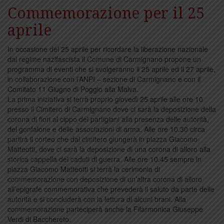
Commemorazione per il 25
aprile
In occasione del 25 aprile per ricordare la liberazione nazionale
dal regime nazifascista il Comune di Carmignano propone un
programma di eventi che si svolgeranno il 25 aprile ed il 27 aprile,
in collaborazione con l’ANPI – sezione di Carmignano e con il
Comitato 11 Giugno di Poggio alla Malva.
La prima iniziativa si terrà proprio giovedì 25 aprile alle ore 10
presso il Cimitero di Carmignano dove ci sarà la deposizione della
corona di fiori al cippo dei partigiani alla presenza delle autorità,
del gonfalone e delle associazioni di arma. Alle ore 10.30 circa
partirà il corteo che dal cimitero giungerà in piazza Giacomo
Matteotti, dove ci sarà la deposizione di una corona di alloro alla
storica cappella dei caduti di guerra. Alle ore 10.45 sempre in
piazza Giacomo Matteotti si terrà la cerimonia di
commemorazione con deposizione di un’altra corona di alloro
all’epigrafe commemorativa che prevederà il saluto da parte delle
autorità e si concluderà con la lettura di alcuni brani. Alla
commemorazione parteciperà anche la Filarmonica Giuseppe
Verdi di Bacchereto.