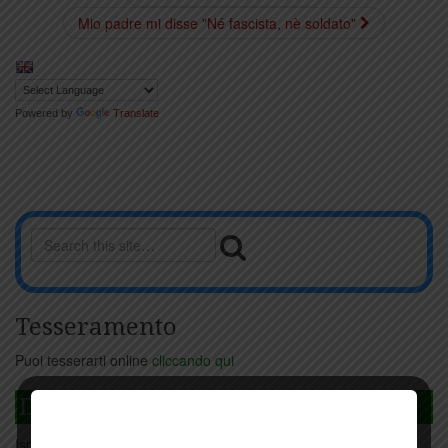
Mio padre mi disse "Né fascista, nè soldato"
Powered by
Translate
Tesseramento
Puoi tesserarti online
cliccando qui
DAGLI L'ANDA
Iscriviti
qui