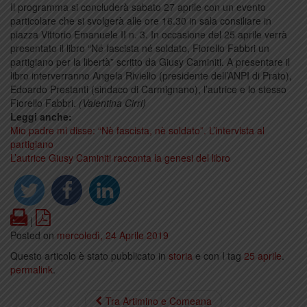
Il programma si concluderà sabato 27 aprile con un evento
particolare che si svolgerà alle ore 16.30 in sala consiliare in
piazza Vittorio Emanuele II n. 3. In occasione del 25 aprile verrà
presentato il libro “Né fascista né soldato, Fiorello Fabbri un
partigiano per la libertà” scritto da Giusy Caminiti. A presentare il
libro interverranno Angela Riviello (presidente dell’ANPI di Prato),
Edoardo Prestanti (sindaco di Carmignano), l’autrice e lo stesso
Fiorello Fabbri.
(Valentina Cirri)
Leggi anche:
Mio padre mi disse: “Nè fascista, nè soldato”. L’intervista al
partigiano
L’autrice Giusy Caminiti racconta la genesi del libro
Print
PDF
|
Posted on
mercoledì, 24 Aprile 2019
Questo articolo è stato pubblicato in
storia
e con I tag
25 aprile
.
permalink
.
Tra Artimino e Comeana