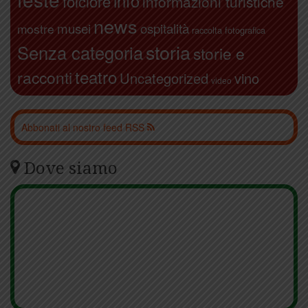
info
folclore
informazioni turistiche
news
ospitalità
musei
mostre
raccolta fotografica
storia
Senza categoria
storie e
teatro
racconti
Uncategorized
vino
video
Abbonati al nostro feed RSS
Dove siamo