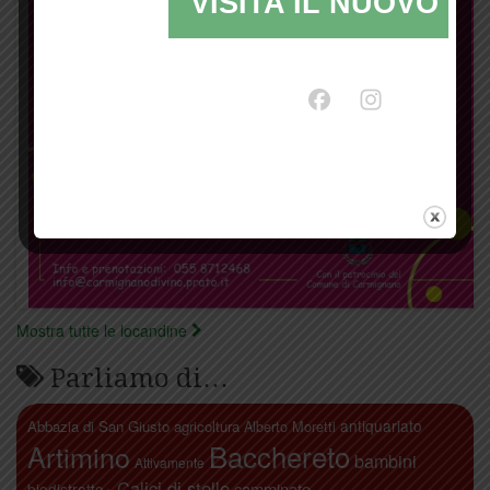
VISITA IL NUOVO SI
Mostra tutte le locandine
Parliamo di…
antiquariato
Abbazia di San Giusto
agricoltura
Alberto Moretti
Artimino
Bacchereto
bambini
Attivamente
Calici di stelle
camminate
biodistretto+