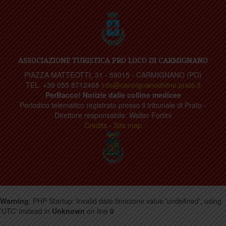
ASSOCIAZIONE TURISTICA PRO LOCO DI CARMIGNANO
PIAZZA MATTEOTTI, 31 - 59015 - CARMIGNANO (PO)
TEL. +39 055 8712468
info@carmignanodivino.prato.it
PerBacco! Notizie dalle colline medicee
Periodico telematico registrato presso il tribunale di Prato -
Direttore responsabile: Walter Fortini
Credits
-
Site map
Warning
: PHP Startup: Invalid date.timezone value 'undefined', using
'UTC' instead in
Unknown
on line
0