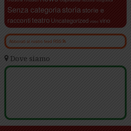
storia
Senza categoria
storie e
teatro
racconti
Uncategorized
vino
video
Abbonati al nostro feed RSS
Dove siamo