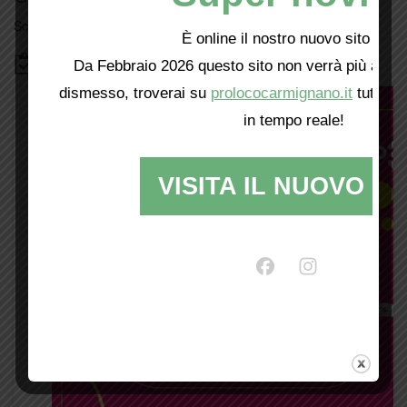
Scopri tutti gli eventi
qui
È online il nostro nuovo sito web!
Bacheca
Da Febbraio 2026 questo sito non verrà più aggio
dismesso, troverai su
prolococarmignano.it
tutti i 
in tempo reale!
VISITA IL NUOVO SI