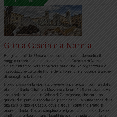
Tutte le notizie
Gita a Cascia e a Norcia
Per gli amanti dell’Umbria e del suo buon cibo, domenica 5
maggio ci sarà una gita nelle due città di Cascia e di Norcia,
situate entrambe nella zona della Valnerina. Ad organizzarla è
l’associazione culturale Rione della Torre, che si occuperà anche
di raccogliere le iscrizioni.
Il programma della giornata prevede la partenza in pullman dalla
piazza di Santa Cristina a Mezzana alle ore 5.15 con successiva
sosta nella piazza della Chiesa di Carmignano, che saranno
quindi i due punti di raccolta dei partecipanti. La prima tappa della
gita sarà la città di Cascia, dove si trova il santuario eretto in
onore di Santa Rita, un complesso religioso costituito da diverse
strutture che ripercorrono i luoghi dove era vissuta appunto la