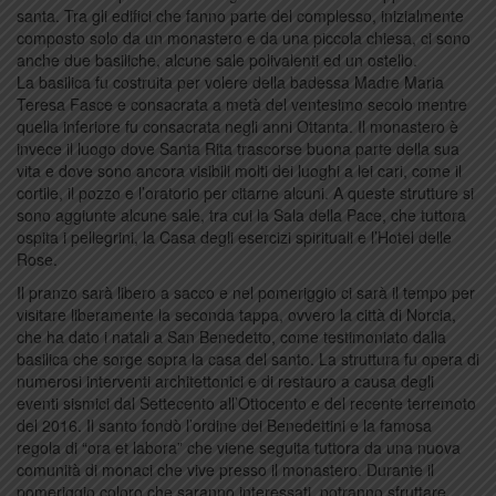
santa. Tra gli edifici che fanno parte del complesso, inizialmente
composto solo da un monastero e da una piccola chiesa, ci sono
anche due basiliche, alcune sale polivalenti ed un ostello.
La basilica fu costruita per volere della badessa Madre Maria
Teresa Fasce e consacrata a metà del ventesimo secolo mentre
quella inferiore fu consacrata negli anni Ottanta. Il monastero è
invece il luogo dove Santa Rita trascorse buona parte della sua
vita e dove sono ancora visibili molti dei luoghi a lei cari, come il
cortile, il pozzo e l’oratorio per citarne alcuni. A queste strutture si
sono aggiunte alcune sale, tra cui la Sala della Pace, che tuttora
ospita i pellegrini, la Casa degli esercizi spirituali e l’Hotel delle
Rose.
Il pranzo sarà libero a sacco e nel pomeriggio ci sarà il tempo per
visitare liberamente la seconda tappa, ovvero la città di Norcia,
che ha dato i natali a San Benedetto, come testimoniato dalla
basilica che sorge sopra la casa del santo. La struttura fu opera di
numerosi interventi architettonici e di restauro a causa degli
eventi sismici dal Settecento all’Ottocento e del recente terremoto
del 2016. Il santo fondò l’ordine dei Benedettini e la famosa
regola di “ora et labora” che viene seguita tuttora da una nuova
comunità di monaci che vive presso il monastero. Durante il
pomeriggio coloro che saranno interessati, potranno sfruttare