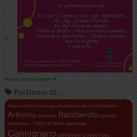
Mostra tutte le locandine
Parliamo di…
antiquariato
Abbazia di San Giusto
agricoltura
Alberto Moretti
Artimino
Bacchereto
bambini
Attivamente
Calici di stelle
camminate
biodistretto+
Carmignano
carnevale
Chiodo Fisso