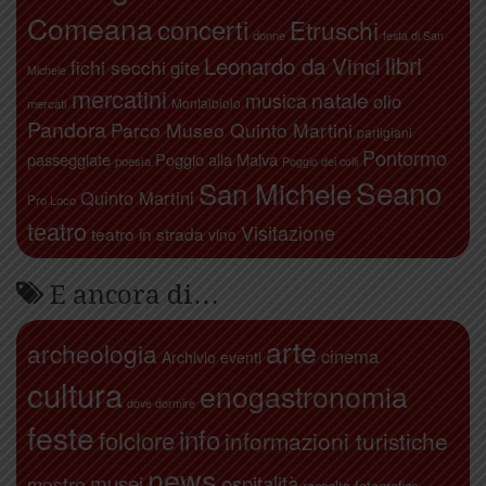
Comeana
concerti
Etruschi
donne
festa di San
libri
Leonardo da Vinci
fichi secchi
gite
Michele
mercatini
natale
musica
olio
Montalbiolo
mercati
Pandora
Parco Museo Quinto Martini
partigiani
Pontormo
passeggiate
Poggio alla Malva
poesia
Poggio dei colli
Seano
San Michele
Quinto Martini
Pro Loco
teatro
Visitazione
teatro in strada
vino
E ancora di…
arte
archeologia
cinema
Archivio eventi
cultura
enogastronomia
dove dormire
feste
info
folclore
informazioni turistiche
news
ospitalità
musei
mostre
raccolta fotografica