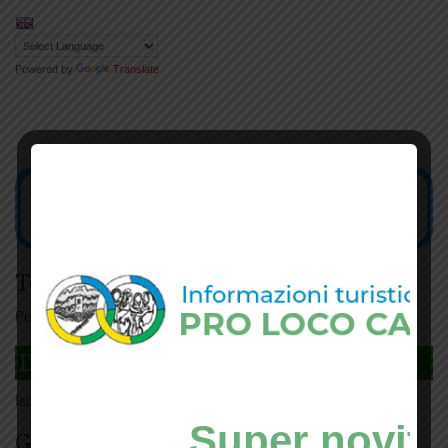
Powered by
Translate
Tesseramento
Puoi tesserarti online
cliccando qui
DAGLI L'ANDA
Iscriviti
qui
Super novità
Giorno per giorno a Carmignano