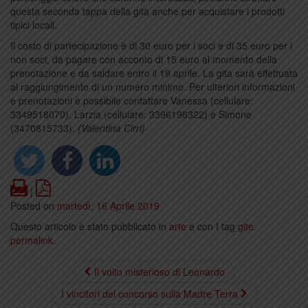
questa seconda tappa della gita anche per acquistare i prodotti
tipici locali.
Il costo di partecipazione è di 30 euro per i soci e di 35 euro per i
non soci, da pagare con acconto di 15 euro al momento della
prenotazione e da saldare entro il 19 aprile. La gita sarà effettuata
al raggiungimento di un numero minimo. Per ulteriori informazioni
e prenotazioni è possibile contattare Vanessa (cellulare:
3349518070), Larzia (cellulare: 3396198322) e Simone
(3470815733).
(Valentina Cirri)
Print
PDF
|
Posted on
martedì, 16 Aprile 2019
Questo articolo è stato pubblicato in
arte
e con I tag
gite
.
permalink
.
Il volto misterioso di Leonardo
I vincitori del concorso sulla Madre Terra