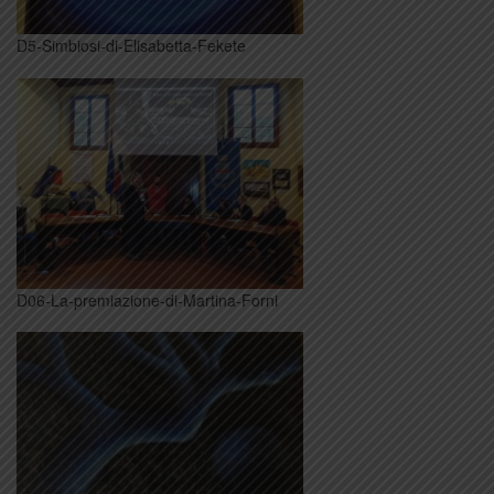
D5-Simbiosi-di-Elisabetta-Fekete
D06-La-premiazione-di-Martina-Forni