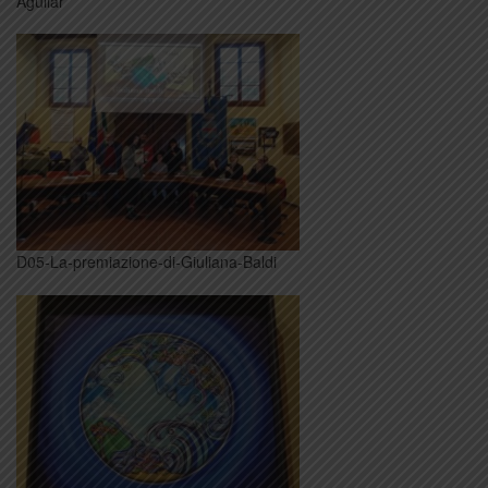
Aguilar
D05-La-premiazione-di-Giuliana-Baldi