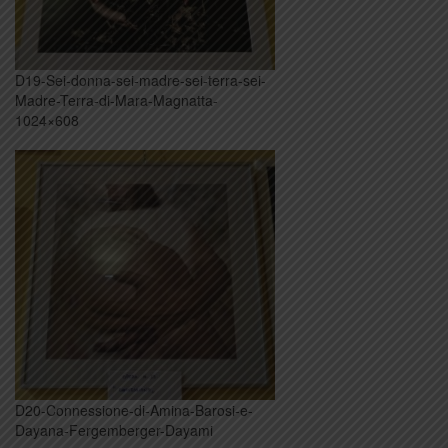
D19-Sei-donna-sei-madre-sei-terra-sei-
Madre-Terra-di-Mara-Magnatta-
1024×608
D20-Connessione-di-Amina-Barosi-e-
Dayana-Fergemberger-Dayami