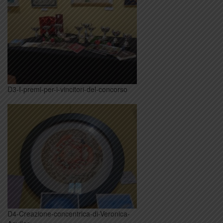
D3-I-premi-per-i-vincitori-del-concorso
D4-Creazione-concentrica-di-Veronica-