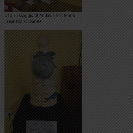
D15-Passaggio-di-Andalusia-di-Marta-
Fresneda-Gutiérrez