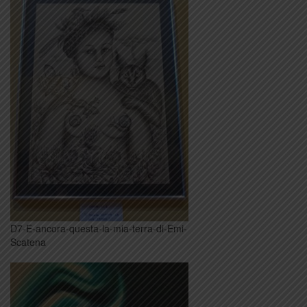
D7-E-ancora-questa-la-mia-terra-di-Emi-
Scatena