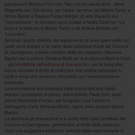
piazzamenti Martina Forni con “Non c’è vita senza terra”, Mara
Magnatta con “Sei donna, sei madre, sei terra, sei Madre Terra” e
Amina Barosi e Dayana Fergemberger (in arte Dayami) con
“Connessione”; le menzioni sono andate a Nadia Corsi con “La
forza e la bellezza di Madre Terra” e ad Andrea Bolletta con
“L’incontro”.
Secondo quanto stabilito dal regolamento le nove opere salite sul
podio sono entrate a far parte della collezione d’arte del Comune
di Carmignano, mentre i vincitori delle tre categorie (Veronica
Aguilar per la pittura, Giuliana Baldi per la scultura e Martina Forni
– già
trionfatrice nell’edizione di due anni fa
– per la fotografia)
hanno acquisito il diritto di realizzare una mostra personale in
modi e tempi che verranno concordati con l’amministrazione
comunale.
La commissione era composta dalla storica dell’arte Saida
Matteini (presidente di giuria), dall’architetto Paolo Gori, dalla
pittrice Simonetta Fontani, dal fotografo Luca Fanfani e
dall’esperta d’arte Stefania Martini, nipote dello scultore Quinto
Martini.
La cerimonia di premiazione si è svolta nella Sala Consiliare del
Comune di Carmignano, gremita fino al limite della capienza,
dopo una suggestiva esibizione animata dalla voce narrante di