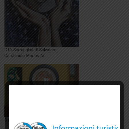
D10-Sorreggimi-di-Salvatore-
Carotenuto-Martes-Art
D11-Dipinti-Cooperativa-Humanitas-A