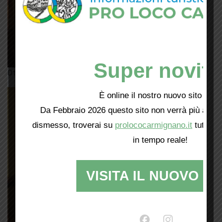
Super novità
D12-Dipinti-Cooperativa-Humanitas-B
È online il nostro nuovo sito web!
Da Febbraio 2026 questo sito non verrà più aggio
dismesso, troverai su
prolococarmignano.it
tutti i 
in tempo reale!
VISITA IL NUOVO SI