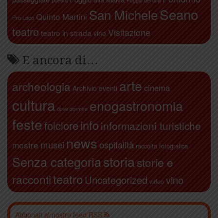
poesia
Poggio dei colli
Seano
San Michele
Quinto Martini
Pro Loco
teatro
Visitazione
teatro in strada
vino
E ancora di…
arte
archeologia
cinema
Archivio eventi
cultura
enogastronomia
dove dormire
feste
info
folclore
informazioni turistiche
news
ospitalità
musei
mostre
raccolta fotografica
storia
Senza categoria
storie e
teatro
racconti
Uncategorized
vino
video
Abbonati al nostro feed RSS