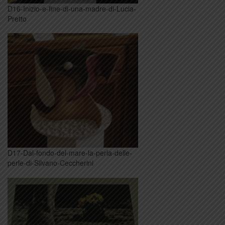
D16-Inizio-e-fine-di-una-madre-di-Lucia-
Pretto
D17-Dal-fondo-del-mare-la-perla-delle-
perle-di-Silvano-Ceccherini