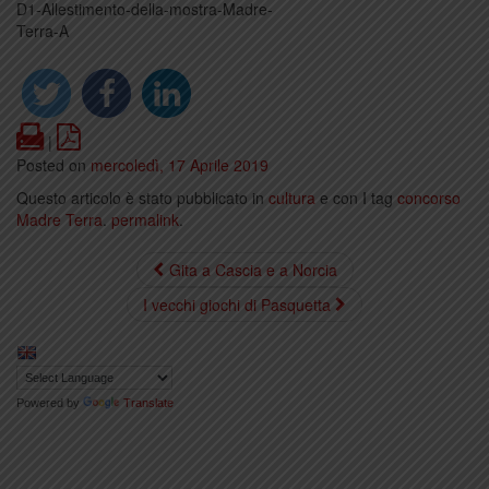
D1-Allestimento-della-mostra-Madre-
Terra-A
Print
PDF
|
Posted on
mercoledì, 17 Aprile 2019
Questo articolo è stato pubblicato in
cultura
e con I tag
concorso
Madre Terra
.
permalink
.
Gita a Cascia e a Norcia
I vecchi giochi di Pasquetta
Powered by
Translate