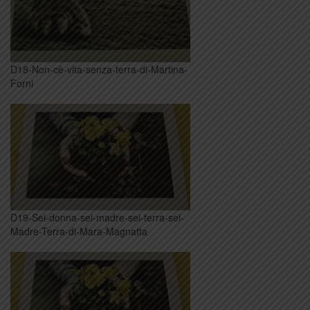
D18-Non-cè-vita-senza-terra-di-Martina-
Forni
D19-Sei-donna-sei-madre-sei-terra-sei-
Madre-Terra-di-Mara-Magnatta