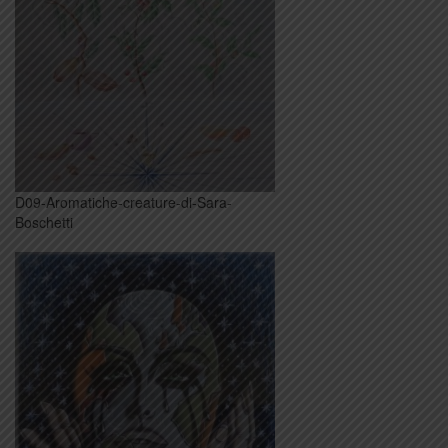
D09-Aromatiche-creature-di-Sara-
Boschetti