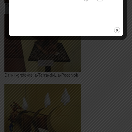
D13-Gaia-di-Giuliana-Baldi
D14-Il-grido-della-Terra-di-Lia-Pecchioli