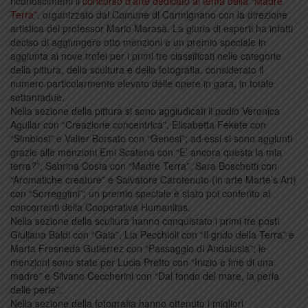
riconoscimenti il
concorso d’arte dedicato al tema della “Madre
Terra”
, organizzato dal Comune di Carmignano con la direzione
artistica del professor Mario Marasà. La giuria di esperti ha infatti
deciso di aggiungere otto menzioni e un premio speciale in
aggiunta ai nove trofei per i primi tre classificati nelle categorie
della pittura, della scultura e della fotografia, considerato il
numero particolarmente elevato delle opere in gara, in totale
settantadue.
Nella sezione della pittura si sono aggiudicati il podio Veronica
Aguilar con “Creazione concentrica”, Elisabetta Fekete con
“Simbiosi” e Valter Borsato con “Genesi”; ad essi si sono aggiunti
grazie alle menzioni Emi Scatena con “E’ ancora questa la mia
terra?”, Sabrina Costa con “Madre Terra”, Sara Boschetti con
“Aromatiche creature” e Salvatore Carotenuto (in arte Marte’s Art)
con “Sorreggimi”; un premio speciale è stato poi conferito ai
concorrenti della Cooperativa Humanitas.
Nella sezione della scultura hanno conquistato i primi tre posti
Giuliana Baldi con “Gaia”, Lia Pecchioli con “Il grido della Terra” e
Marta Fresneda Gutiérrez con “Passaggio di Andalusia”; le
menzioni sono state per Lucia Pretto con “Inizio e fine di una
madre” e Silvano Ceccherini con “Dal fondo del mare, la perla
delle perle”.
Nella sezione della fotografia hanno ottenuto i migliori