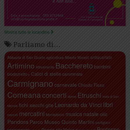
Mostra tutte le locandine
Parliamo di…
antiquariato
Abbazia di San Giusto
agricoltura
Alberto Moretti
Artimino
Bacchereto
bambini
Attivamente
Calici di stelle
camminate
biodistretto+
Carmignano
carnevale
Chiodo Fisso
Comeana
concerti
Etruschi
donne
festa di San
libri
Leonardo da Vinci
fichi secchi
gite
Michele
mercatini
natale
musica
olio
Montalbiolo
mercati
Pandora
Parco Museo Quinto Martini
partigiani
Pontormo
passeggiate
Poggio alla Malva