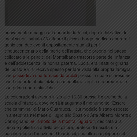
nuovamente omaggio a Leonardo da Vinci; dopo le iniziative dei
mesi scorsi, sabato 26 ottobre il piccolo borgo mediceo onorerà il
genio con due eventi appositamente studiati per il
cinquecentenario della morte dell’artista, che proprio nel paese
collocato alle pendici del Montalbano trascorse parte dell’infanzia
e dell’adolescenza; la nonna paterna, Lucia, era infatti originaria
del posto e vi si recava spesso per fare visita alla propria famiglia,
che
possedeva una fornace da orcioli
presso la quale si presume
che Leonardo abbia iniziato a modellare l’argilla e a produrre le
sue prime opere plastiche.
Le celebrazioni avranno inizio alle 16.30 presso il giardino della
scuola d’infanzia, dove verrà inaugurato il monumento “Essere
che cammina” di Mario Guarducci, il cui modello è stato esposto
in anteprima nel mese di luglio allo Spazio d’Arte Alberto Moretti di
Carmignano
nell’ambito della mostra “Sguardi”
, dedicata alla
lunga e poliedrica attività del pittore, pratese di nascita ma
baccheretano d’adozione. Guarducci, che oltre a dipingere nel