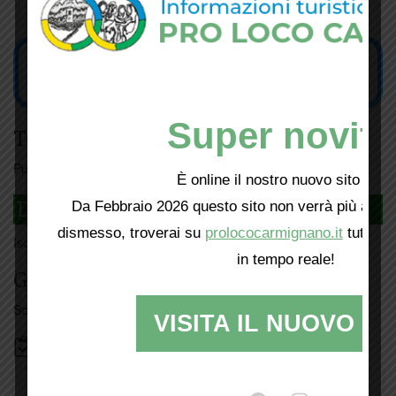
Super novità
Tesseramento
Puoi tesserarti online
cliccando qui
È online il nostro nuovo sito web!
DAGLI L'ANDA
Da Febbraio 2026 questo sito non verrà più aggio
dismesso, troverai su
prolococarmignano.it
tutti i 
Iscriviti
qui
in tempo reale!
Giorno per giorno a Carmignano
Scopri tutti gli eventi
qui
VISITA IL NUOVO SI
Bacheca