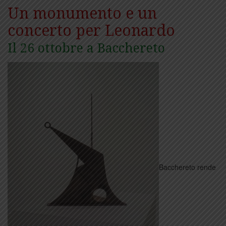
Un monumento e un
concerto per Leonardo
Il 26 ottobre a Bacchereto
Bacchereto rende