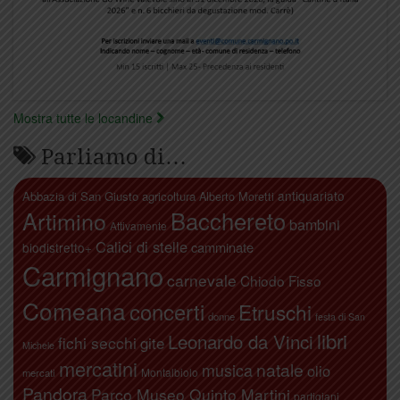
Mostra tutte le locandine
Parliamo di…
antiquariato
Abbazia di San Giusto
agricoltura
Alberto Moretti
Artimino
Bacchereto
bambini
Attivamente
Calici di stelle
camminate
biodistretto+
Carmignano
carnevale
Chiodo Fisso
Comeana
concerti
Etruschi
donne
festa di San
libri
Leonardo da Vinci
fichi secchi
gite
Michele
mercatini
natale
musica
olio
Montalbiolo
mercati
Pandora
Parco Museo Quinto Martini
partigiani