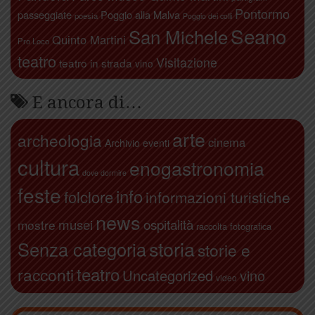
Pontormo
passeggiate
Poggio alla Malva
poesia
Poggio dei colli
Seano
San Michele
Quinto Martini
Pro Loco
teatro
Visitazione
teatro in strada
vino
E ancora di…
arte
archeologia
cinema
Archivio eventi
cultura
enogastronomia
dove dormire
feste
info
folclore
informazioni turistiche
news
ospitalità
musei
mostre
raccolta fotografica
storia
Senza categoria
storie e
teatro
racconti
Uncategorized
vino
video