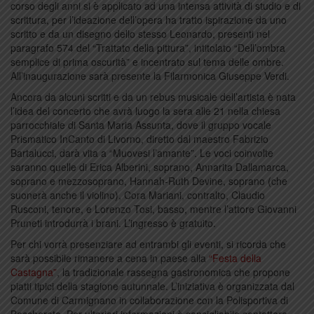
corso degli anni si è applicato ad una intensa attività di studio e di
scrittura, per l’ideazione dell’opera ha tratto ispirazione da uno
scritto e da un disegno dello stesso Leonardo, presenti nel
paragrafo 574 del “Trattato della pittura”, intitolato “Dell’ombra
semplice di prima oscurità” e incentrato sul tema delle ombre.
All’inaugurazione sarà presente la Filarmonica Giuseppe Verdi.
Ancora da alcuni scritti e da un rebus musicale dell’artista è nata
l’idea del concerto che avrà luogo la sera alle 21 nella chiesa
parrocchiale di Santa Maria Assunta, dove il gruppo vocale
Prismatico InCanto di Livorno, diretto dal maestro Fabrizio
Bartalucci, darà vita a “Muovesi l’amante”. Le voci coinvolte
saranno quelle di Erica Alberini, soprano, Annarita Dallamarca,
soprano e mezzosoprano, Hannah-Ruth Devine, soprano (che
suonerà anche il violino), Cora Mariani, contralto, Claudio
Rusconi, tenore, e Lorenzo Tosi, basso, mentre l’attore Giovanni
Pruneti introdurrà i brani. L’ingresso è gratuito.
Per chi vorrà presenziare ad entrambi gli eventi, si ricorda che
sarà possibile rimanere a cena in paese alla
“Festa della
Castagna”
, la tradizionale rassegna gastronomica che propone
piatti tipici della stagione autunnale. L’iniziativa è organizzata dal
Comune di Carmignano in collaborazione con la Polisportiva di