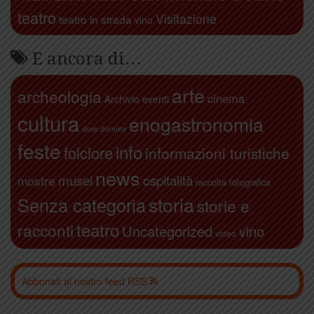
teatro
Visitazione
teatro in strada
vino
E ancora di…
arte
archeologia
cinema
Archivio eventi
cultura
enogastronomia
dove dormire
feste
info
folclore
informazioni turistiche
news
ospitalità
musei
mostre
raccolta fotografica
storia
Senza categoria
storie e
teatro
racconti
Uncategorized
vino
video
Abbonati al nostro feed RSS