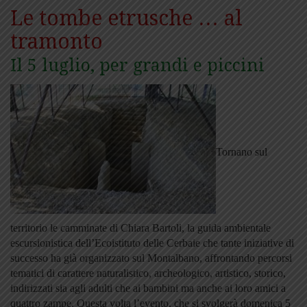
Le tombe etrusche … al
tramonto
Il 5 luglio, per grandi e piccini
Tornano sul
territorio le camminate di Chiara Bartoli, la guida ambientale
escursionistica dell’Ecoistituto delle Cerbaie che tante iniziative di
successo ha già organizzato sul Montalbano, affrontando percorsi
tematici di carattere naturalistico, archeologico, artistico, storico,
indirizzati sia agli adulti che ai bambini ma anche ai loro amici a
quattro zampe. Questa volta l’evento, che si svolgerà domenica 5