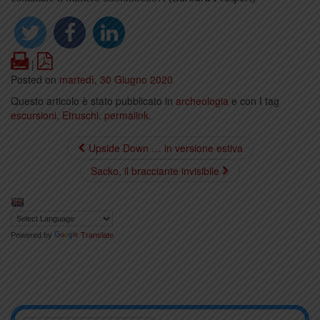
Print
PDF
|
Posted on
martedì, 30 Giugno 2020
Questo articolo è stato pubblicato in
archeologia
e con I tag
escursioni
,
Etruschi
.
permalink
.
Upside Down … in versione estiva
Sacko, il bracciante invisibile
Powered by
Translate