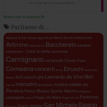
Mostra tutte le locandine
Parliamo di…
antiquariato
Abbazia di San Giusto
agricoltura
Alberto Moretti
Artimino
Bacchereto
bambini
Attivamente
Calici di stelle
camminate
biodistretto+
Carmignano
carnevale
Chiodo Fisso
Comeana
concerti
Etruschi
donne
festa di San
libri
Leonardo da Vinci
fichi secchi
gite
Michele
mercatini
natale
musica
olio
Montalbiolo
mercati
Pandora
Parco Museo Quinto Martini
partigiani
Pontormo
passeggiate
Poggio alla Malva
poesia
Poggio dei colli
Seano
San Michele
Quinto Martini
Pro Loco