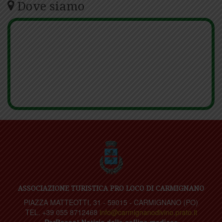
Dove siamo
ASSOCIAZIONE TURISTICA PRO LOCO DI CARMIGNANO
PIAZZA MATTEOTTI, 31 - 59015 - CARMIGNANO (PO)
TEL. +39 055 8712468
info@carmignanodivino.prato.it