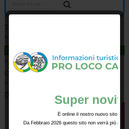
Tesseramento
Puoi tesserarti online
cliccando qui
DAGLI L'ANDA
Iscriviti
qui
Giorno per giorno a Carmignano
Scopri tutti gli eventi
qui
Bacheca
Super novità
È online il nostro nuovo sito web!
Da Febbraio 2026 questo sito non verrà più aggio