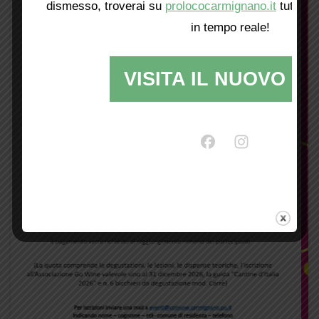
dismesso, troverai su
prolococarmignano.it
tutti i 
in tempo reale!
VISITA IL NUOVO SI