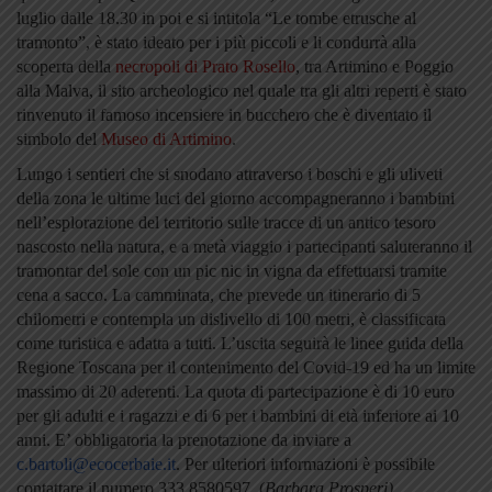
luglio dalle 18.30 in poi e si intitola “Le tombe etrusche al
tramonto”, è stato ideato per i più piccoli e li condurrà alla
scoperta della
necropoli di Prato Rosello
, tra Artimino e Poggio
alla Malva, il sito archeologico nel quale tra gli altri reperti è stato
rinvenuto il famoso incensiere in bucchero che è diventato il
simbolo del
Museo di Artimino
.
Lungo i sentieri che si snodano attraverso i boschi e gli uliveti
della zona le ultime luci del giorno accompagneranno i bambini
nell’esplorazione del territorio sulle tracce di un antico tesoro
nascosto nella natura, e a metà viaggio i partecipanti saluteranno il
tramontar del sole con un pic nic in vigna da effettuarsi tramite
cena a sacco. La camminata, che prevede un itinerario di 5
chilometri e contempla un dislivello di 100 metri, è classificata
come turistica e adatta a tutti. L’uscita seguirà le linee guida della
Regione Toscana per il contenimento del Covid-19 ed ha un limite
massimo di 20 aderenti. La quota di partecipazione è di 10 euro
per gli adulti e i ragazzi e di 6 per i bambini di età inferiore ai 10
anni. E’ obbligatoria la prenotazione da inviare a
c.bartoli@ecocerbaie.it
. Per ulteriori informazioni è possibile
contattare il numero 333.8580597. (
Barbara Prosperi)