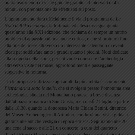
oraria usufruendo di visite guidate gratuite ad intervalli di 45
minuti, con prenotazione da effettuarsi sul posto.
L’appuntamento darà ufficialmente il via al programma de
Le
Notti dell’Archeologia
, la fortunata ed attesa rassegna giunta
quest’anno alla XXI edizione, che richiama da sempre un nutrito
pubblico di appassionati,
ma anche curiosi,
e che si protrarrà fino
alla fine del mese attraverso un interessante calendario di eventi
ideati per soddisfare tanto i grandi quanto i piccini.
Notti dedicate
alla scoperta della storia, per chi vuole conoscere l’archeologia
attraverso visite nei musei, approfondimenti e passeggiate
suggestive in notturna.
Tra le proposte indirizzate agli adulti la più ambita è sicuramente
Pietramarina sotto le stelle
, che si svolgerà presso l’omonima area
archeologica situata nel Montalbano pratese, a breve distanza
dall’abbazia romanica di San Giusto, mercoledì 21 luglio a partire
dalle 18.30, quando la dottoressa Maria Chiara Bettini, direttrice
del Museo Archeologico di Artimino, condurrà una visita guidata
gratuita alle antiche vestigia di epoca etrusca. Seguiranno alle 20
una cena al sacco e alle 21 un concerto, a cura del quartetto
d’archi Etruria Musica, che si esibirà fra i lecci secolari vicini alla