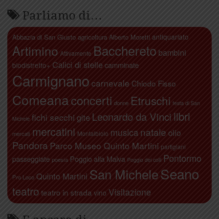
Parliamo di…
antiquariato
Abbazia di San Giusto
agricoltura
Alberto Moretti
Artimino
Bacchereto
bambini
Attivamente
Calici di stelle
camminate
biodistretto+
Carmignano
carnevale
Chiodo Fisso
Comeana
concerti
Etruschi
donne
festa di San
libri
Leonardo da Vinci
fichi secchi
gite
Michele
mercatini
natale
musica
olio
Montalbiolo
mercati
Pandora
Parco Museo Quinto Martini
partigiani
Pontormo
passeggiate
Poggio alla Malva
poesia
Poggio dei colli
Seano
San Michele
Quinto Martini
Pro Loco
teatro
Visitazione
teatro in strada
vino