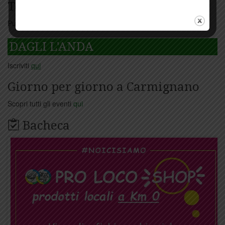
Tesseramento
Puoi tesserarti online
cliccando qui
DAGLI L'ANDA
Iscriviti
qui
Giorno per giorno a Carmignano
Scopri tutti gli eventi
qui
Bacheca