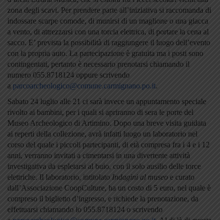
zona degli scavi. Per prendere parte all’iniziativa si raccomanda di
indossare scarpe comode, di munirsi di un maglione o una giacca
a vento, di attrezzarsi con una torcia elettrica, di portare la cena al
sacco. E’ prevista la possibilità di raggiungere il luogo dell’evento
con la propria auto. La partecipazione è gratuita ma i posti sono
contingentati, pertanto è necessario prenotarsi chiamando il
numero 055.8718124 oppure scrivendo
a
parcoarcheologico@comune.carmignano.po.it
.
Sabato 24 luglio alle 21 ci sarà invece un appuntamento speciale
rivolto ai bambini, per i quali si apriranno di sera le porte del
Museo Archeologico di Artimino. Dopo una breve visita guidata
ai reperti della collezione, avrà infatti luogo un laboratorio nel
corso del quale i piccoli partecipanti, di età compresa fra i 4 e i 12
anni, verranno invitati a cimentarsi in una divertente attività
investigativa da espletarsi al buio, con il solo ausilio delle torce
elettriche. Il laboratorio, intitolato
Indagini al museo
e curato
dall’Associazione CoopCulture, ha un costo di 5 euro, nel quale è
compreso il biglietto d’ingresso, e richiede la prenotazione, da
effettuarsi chiamando lo 055.8718124 o scrivendo