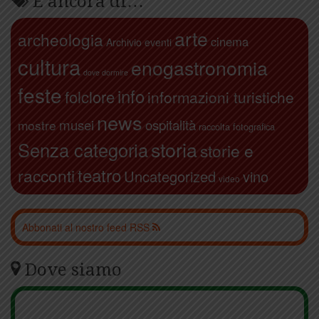
E ancora di…
arte
archeologia
cinema
Archivio eventi
cultura
enogastronomia
dove dormire
feste
info
folclore
informazioni turistiche
news
ospitalità
musei
mostre
raccolta fotografica
storia
Senza categoria
storie e
teatro
racconti
Uncategorized
vino
video
Abbonati al nostro feed RSS
Dove siamo