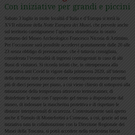
Con iniziative per grandi e piccini
Sabato 3 luglio in molte località d’Italia e d’Europa si terrà la
XVII edizione della
Notte Europea dei Musei
, che prevede anche
sul territorio carmignanese l’apertura straordinaria in orario
notturno del Museo Archeologico Francesco Nicosia di Artimino.
Per l’occasione sarà possibile accedervi gratuitamente dalle 20 alle
23 senza obbligo di prenotazione, che è tuttavia consigliata,
considerata l’eventualità di ingressi contingentati in caso di alti
flussi di visitatori. Si ricorda infatti che, in ottemperanza alla
normativa anti Covid in vigore dalla primavera 2020, all’interno
della struttura non possono essere contemporaneamente presenti
più di dieci persone per piano, a cui viene chiesto di sottoporsi alla
misurazione della temperatura attraverso termoscanner, di
disinfettare le mani con l’apposito gel messo a disposizione dal
museo, di indossare la mascherina protettiva e di rispettare le
distanze interpersonali di sicurezza. Contestualmente sarà aperto
anche il Tumulo di Montefortini a Comeana, a cui, grazie ad una
iniziativa nata in collaborazione con la Direzione Regionale dei
Musei della Toscana, si potrà accedere nella medesima fascia