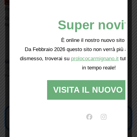
Print
PDF
|
Posted on
giovedì, 01 Luglio 2021
Questo articolo è stato pubblicato in
archeologia
,
cultura
e con I
Super novità
tag
Archeologia
,
Etruschi
.
permalink
.
Tumulo di Montefortini, le aperture di luglio
È online il nostro nuovo sito web!
Il Barbiere di Siviglia in scena il 6 luglio
Da Febbraio 2026 questo sito non verrà più aggio
dismesso, troverai su
prolococarmignano.it
tutti i 
in tempo reale!
Powered by
Translate
VISITA IL NUOVO SI