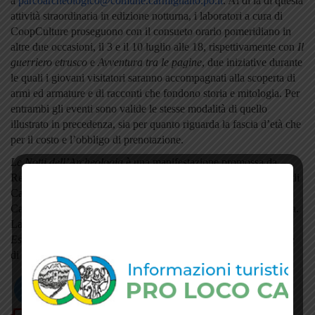
a
parcoarcheologico@comune.carmignano.po.it
. Al di là di questa
attività straordinaria in edizione notturna, i laboratori a cura di
CoopCulture proseguono con il consueto orario pomeridiano in
altre due occasioni, il 3 e il 10 luglio alle 18, rispettivamente con
Il
guerriero etrusco
e
Avventura tra le pagine
, due iniziative durante
le quali i giovani visitatori saranno accompagnati alla scoperta di
armi ed armature e di racconti che fondono storia e mitologia. Per
entrambi gli eventi sono valide le stesse modalità di quello
illustrato in precedenza, sia per quanto riguarda la fascia d’età che
per il costo e l’obbligo di prenotazione.
Le Notti dell’Archeologia
è una manifestazione promossa da
Regione Toscana, con iniziative curate dal Parco Archeologico di
Carmignano, in collaborazione con il Gruppo Archeologico
Carmignanese e la Direzione Regionale dei Musei della Toscana.
La rassegna è inoltre inserita nel programma di
Carmignano
Estate 2021
, promosso dall’assessorato alla Cultura del Comune
di Carmignano. (
Barbara Prosperi
)