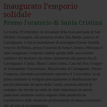
Inaugurato l’emporio
solidale
Presso l'oratorio di Santa Cristina
Lo scorso 29 settembre, in occasione della festa patronale di San
Michele Arcangelo, alla presenza di don Elia Matija, parroco di
Carmignano, e con la benedizione di monsignor Fausto Tardelli,
vescovo di Pistoia, presso l’oratorio di Santa Cristina a Mezzana è
stato inaugurato l’emporio solidale gestito dalle associazioni
caritative del territorio che fanno riferimento alla parrocchia di
Carmignano: Caritas, Mater Caritas Onlus, Casa del Noi, Gruppo
di Volontariato Vincenziano, Misericordia di Carmignano. Presso
l’emporio, diventato parzialmente operativo il 3 novembre, in un
primo momento si svolgerà principalmente la distribuzione dei
pacchi alimentari ad opera della Caritas, preziosa attività di
sostegno che riveste un ruolo di vitale importanza in questo
particolare momento storico segnato dalla pandemia da
coronavirus e dalle numerose problematiche di natura economica
che ad essa si accompagnano.