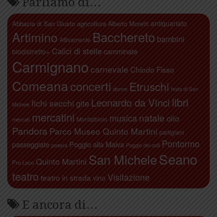
Parliamo di…
antiquariato
Abbazia di San Giusto
agricoltura
Alberto Moretti
Artimino
Bacchereto
bambini
Attivamente
Calici di stelle
camminate
biodistretto+
Carmignano
carnevale
Chiodo Fisso
Comeana
concerti
Etruschi
donne
festa di San
libri
Leonardo da Vinci
fichi secchi
gite
Michele
mercatini
natale
musica
olio
Montalbiolo
mercati
Pandora
Parco Museo Quinto Martini
partigiani
Pontormo
passeggiate
Poggio alla Malva
poesia
Poggio dei colli
Seano
San Michele
Quinto Martini
Pro Loco
teatro
Visitazione
teatro in strada
vino
E ancora di…