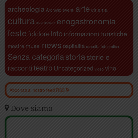
arte
archeologia
cinema
Archivio eventi
cultura
enogastronomia
dove dormire
feste
info
folclore
informazioni turistiche
news
ospitalità
musei
mostre
raccolta fotografica
storia
Senza categoria
storie e
teatro
racconti
Uncategorized
vino
video
Abbonati al nostro feed RSS
Dove siamo