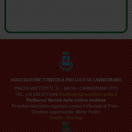
ASSOCIAZIONE TURISTICA PRO LOCO DI CARMIGNANO
PIAZZA MATTEOTTI, 31 - 59015 - CARMIGNANO (PO)
TEL. +39 055 8712468
info@carmignanodivino.prato.it
PerBacco! Notizie dalle colline medicee
Periodico telematico registrato presso il tribunale di Prato -
Direttore responsabile: Walter Fortini
Credits
-
Site map