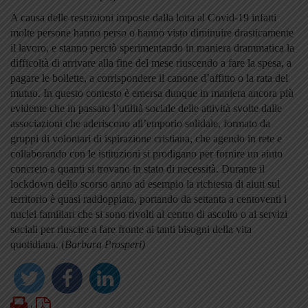
A causa delle restrizioni imposte dalla lotta al Covid-19 infatti
molte persone hanno perso o hanno visto diminuire drasticamente
il lavoro, e stanno perciò sperimentando in maniera drammatica la
difficoltà di arrivare alla fine del mese riuscendo a fare la spesa, a
pagare le bollette, a corrispondere il canone d’affitto o la rata del
mutuo. In questo contesto è emersa dunque in maniera ancora più
evidente che in passato l’utilità sociale delle attività svolte dalle
associazioni che aderiscono all’emporio solidale, formato da
gruppi di volontari di ispirazione cristiana, che agendo in rete e
collaborando con le istituzioni si prodigano per fornire un aiuto
concreto a quanti si trovano in stato di necessità. Durante il
lockdown dello scorso anno ad esempio la richiesta di aiuti sul
territorio è quasi raddoppiata, portando da settanta a centoventi i
nuclei familiari che si sono rivolti al centro di ascolto o ai servizi
sociali per riuscire a fare fronte ai tanti bisogni della vita
quotidiana. (
Barbara Prosperi)
Print
PDF