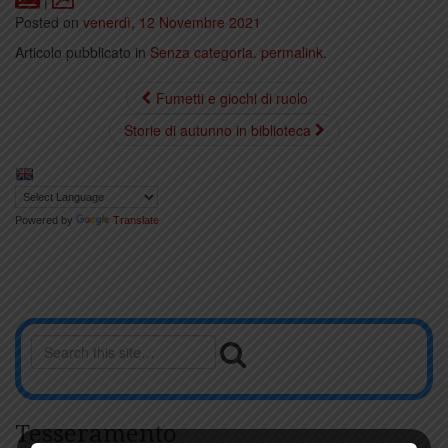
|
Posted on
venerdì, 12 Novembre 2021
Articolo pubblicato in
Senza categoria
.
permalink
.
Fumetti e giochi di ruolo
Storie di autunno in biblioteca
Powered by
Translate
Tesseramento