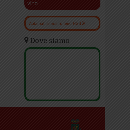
vino
Abbonati al nostro feed RSS
Dove siamo