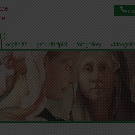
che,
055
le
O
ospitalità
prodotti tipici
fotogallery
videogalle