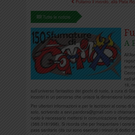
Puliamo il mondo, alla Pista R
Tutte le notizie
Fu
A 
All’As
ragaz
anche
Ceccar
nell’
16, m
sull’universo fantastico dei giochi di ruolo, a cura di
incontri in un percorso che unisce la dimensione ludic
Per ulteriori informazioni e per le iscrizioni al corso d
solo, scrivendo a sevi.pandora@gmail.com o chiamando
ruolo è necessario mettersi in comunicazione diretta
(389.3181998). Si ricorda che per frequentare i corsi è
pass sanitario (da cui sono esentati i minori di dodici 