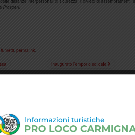
to delle distanze interpersonali di sicurezza, il divieto di assembramenti, l
a Prosperi)
g
fumetti
.
permalink
.
ossa
Inaugurato l’emporio solidale