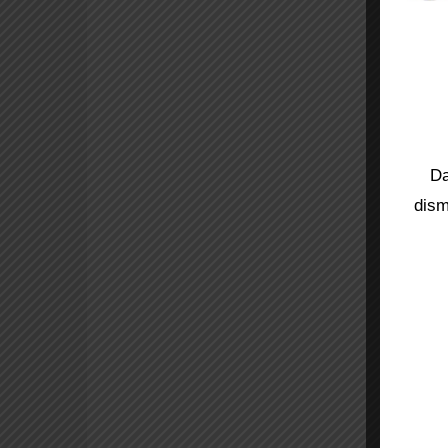
Da
dism