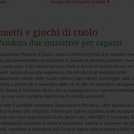
ossa
Inaugurato l’emporio solidale
metti e giochi di ruolo
Pandora due iniziative per ragazzi
sociazione Pandora di Seano sono in dirittura d’arrivo due iniziative rivo
zi, già sperimentate con successo in passato e pertanto proposte nu
 quest’anno. Il 30 ottobre tornano infatti le lezioni di fumetto tenute da
elli, autore di provata esperienza che introdurrà gli aspiranti artisti
affascinante mondo delle nuvole parlanti, ogni sabato pomeriggio dalle 1
entre a partire dal 6 novembre dalle 16.15 alle 19 riprendono gli appu
 Giulio Severi e Tommaso Auzzi, che accompagneranno i giovani partecipan
a ad una vera e propria esperienza di crescita personale.
i fumetto è possibile contattare l’Associazione Pandora – Arte spettacolo
 il numero 392.3442500, mentre per quanto riguarda quello sui giochi
mente con i due organizzatori Giulio Severi (351.5681887) o Tommaso A
 obbligatorio acquisire la tessera associativa, essere in possesso del g
anni), rispettare la normativa anti Covid in vigore dalla primavera 2020 (