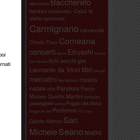
Bacchereto
Attivamente
bambini
Calici di
biodistretto+
stelle
camminate
Carmignano
carnevale
Comeana
Chiodo Fisso
concerti
Etruschi
donne
festa di
poi
fichi secchi
gite
San Michele
rnati
libri
Leonardo da Vinci
mercati
mercatini
musica
Montalbiolo
natale
Pandora
Parco
olio
Museo Quinto Martini
partigiani
passeggiate
Poggio alla Malva
poesia
Pontormo
Pro Loco
Poggio dei colli
San
Quinto Martini
Seano
Michele
teatro