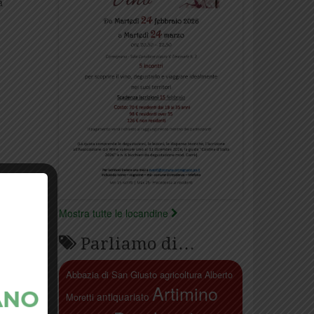
a
Mostra tutte le locandine
Parliamo di…
Abbazia di San Giusto
agricoltura
Alberto
Artimino
antiquariato
Moretti