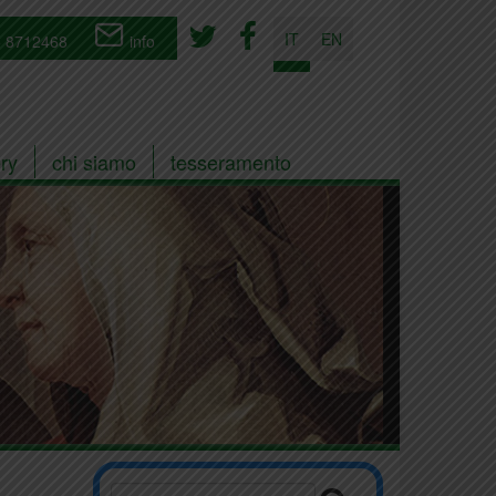
IT
EN
 8712468
info
ry
chi siamo
tesseramento