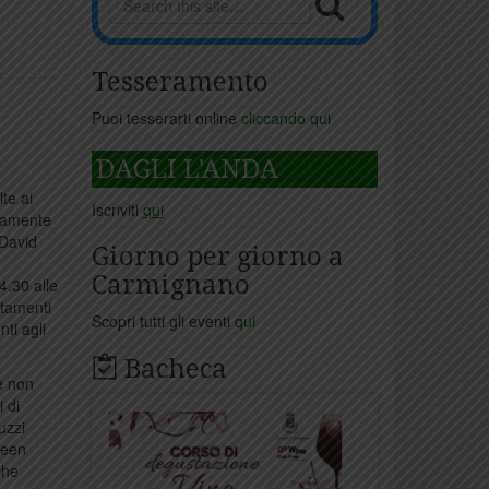
Tesseramento
Puoi tesserarti online
cliccando qui
DAGLI L'ANDA
lte ai
Iscriviti
qui
ovamente
 David
Giorno per giorno a
Carmignano
4.30 alle
ntamenti
Scopri tutti gli eventi
qui
ti agli
Bacheca
 e non
 di
uzzi
reen
che