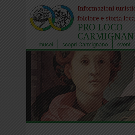
Informazioni turisti
folclore e storia loca
PRO LOCO
CARMIGNAN
musei
scopri Carmignano
eventi