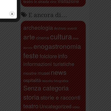
Visitazione
teatro in strada
vino
E ancora di…
archeologia
Archivio eventi
cultura
arte
cinema
dove
enogastronomia
dormire
feste
info
folclore
informazioni turistiche
news
musei
mostre
ospitalità
raccolta fotografica
Senza categoria
storia
storie e racconti
teatro
Uncategorized
video