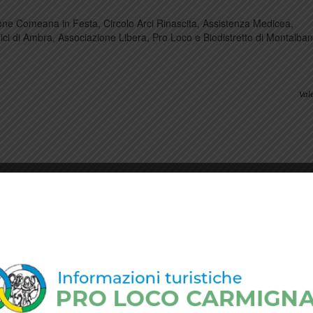
ione Comeana in Festa, Circolo Arci Rinascita, Assistenza Medicea,
i di Ambra, Associazione Libera, Pro Loco e Biodistretto di Montalban
Vale
omeana
,
natale
.
permalink
.
A Poggio alla Malva arriva Babbo Natale