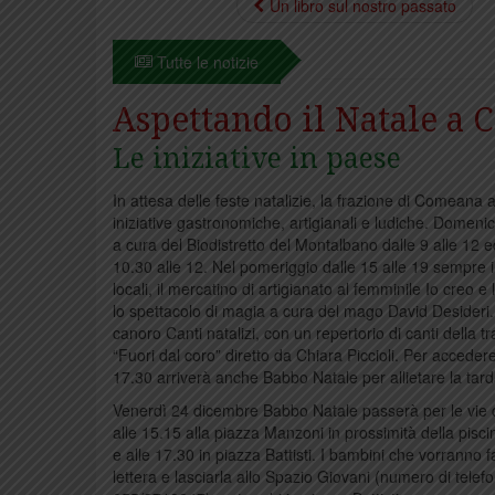
Un libro sul nostro passato
Tutte le notizie
Aspettando il Natale a
Le iniziative in paese
In attesa delle feste natalizie, la frazione di Comeana
iniziative gastronomiche, artigianali e ludiche. Domenica
a cura del Biodistretto del Montalbano dalle 9 alle 12 ed
10.30 alle 12. Nel pomeriggio dalle 15 alle 19 sempre i
locali, il mercatino di artigianato al femminile Io creo e
lo spettacolo di magia a cura del mago David Desideri. A
canoro Canti natalizi, con un repertorio di canti della t
“Fuori dal coro” diretto da Chiara Piccioli. Per accedere
17.30 arriverà anche Babbo Natale per allietare la tarda
Venerdì 24 dicembre Babbo Natale passerà per le vie
alle 15.15 alla piazza Manzoni in prossimità della piscin
e alle 17.30 in piazza Battisti. I bambini che vorranno 
lettera e lasciarla allo Spazio Giovani (numero di tel