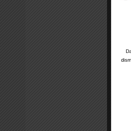
Da
dism