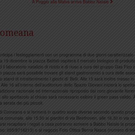
A Poggio alla Malva arriva Babbo Natale
 Comeana
 anticipa i festeggiamenti con un programma di due giorni caratterizzato
 19 dicembre la piazza Battisti ospiterà il mercato biologico di produttor
 il laboratorio natalizio di riciclo e di riuso a cura del gruppo Gas Fico 
n piazza sarà possibile trovare gli stand gastronomici a cura delle asso
 lo stand di intrattenimento I giochi di’ Belli. Alle 15 sarà inoltre messo i
lle 16 all’interno dell’auditorium dello Spazio Giovani inizierà lo spett
radizione nazionale ed internazionale riproposto dal coro giovanile fiore
 allo spettacolo al chiuso sarà necessario esibire il green pass valido. A
 serata dei più piccoli.
 di Comeana e si fermerà in quattro soste diverse secondo questo pro
a comunale, alle 15.50 ai giardini di via Beethoven, alle 16.30 in via del
farsi recapitare i regali a casa potranno scrivere a Babbo Natale la propr
efono: 055/8716213) o al negozio Foto Ottica Berna Nasca (numero di tel