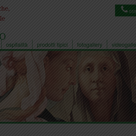
che,
055
le
O
ospitalità
prodotti tipici
fotogallery
videogalle