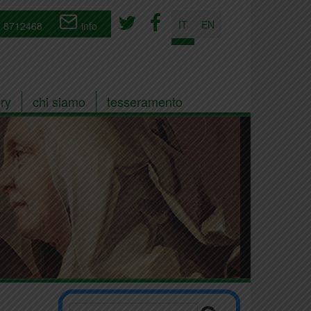
IT
EN
 8712468
info
ry
chi siamo
tesseramento