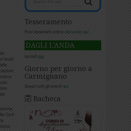
Tesseramento
Puoi tesserarti online
cliccando qui
DAGLI L'ANDA
 da
Iscriviti
qui
i locali
dalle
Giorno per giorno a
ciazioni
Carmignano
n scena
acolo
Scopri tutti gli eventi
qui
ntino
lle
Bacheca
gramma:
le Corti
ia
efono: