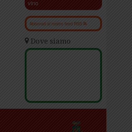
vino
Abbonati al nostro feed RSS
Dove siamo