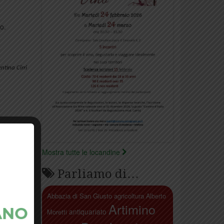
o.
ntina Cirri
Mostra tutte le locandine
Parliamo di…
Abbazia di San Giusto
agricoltura
Alberto
Artimino
antiquariato
Moretti