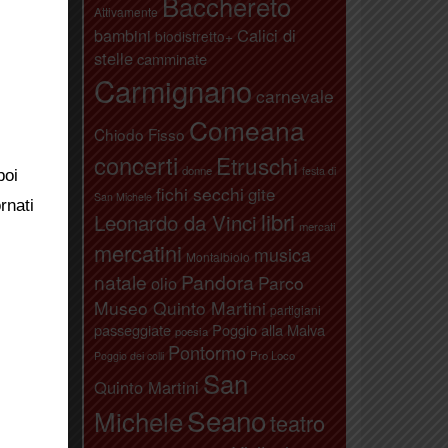
Bacchereto
Attivamente
bambini
Calici di
biodistretto+
stelle
camminate
Carmignano
carnevale
Comeana
Chiodo Fisso
concerti
Etruschi
donne
festa di
poi
fichi secchi
gite
San Michele
rnati
libri
Leonardo da Vinci
mercati
mercatini
musica
Montalbiolo
natale
Pandora
Parco
olio
Museo Quinto Martini
partigiani
passeggiate
Poggio alla Malva
poesia
Pontormo
Pro Loco
Poggio dei colli
San
Quinto Martini
Seano
Michele
teatro