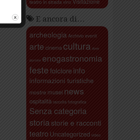
Visitazione
teatro in strada
vino
E ancora di…
archeologia
Archivio eventi
cultura
arte
cinema
dove
enogastronomia
dormire
feste
info
folclore
informazioni turistiche
news
musei
mostre
ospitalità
raccolta fotografica
Senza categoria
storia
storie e racconti
teatro
Uncategorized
video