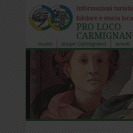
Informazioni turisti
folclore e storia loca
PRO LOCO
CARMIGNAN
musei
scopri Carmignano
eventi