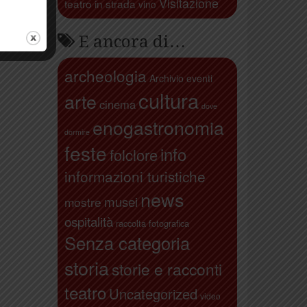
Visitazione
teatro in strada
vino
E ancora di…
archeologia
Archivio eventi
cultura
arte
cinema
dove
enogastronomia
dormire
feste
info
folclore
informazioni turistiche
news
musei
mostre
ospitalità
raccolta fotografica
Senza categoria
storia
storie e racconti
teatro
Uncategorized
video