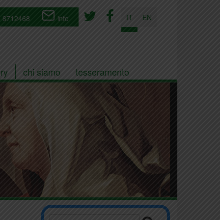
IT
EN
 8712468
info
ry
chi siamo
tesseramento