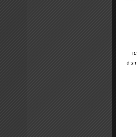
Da
dism