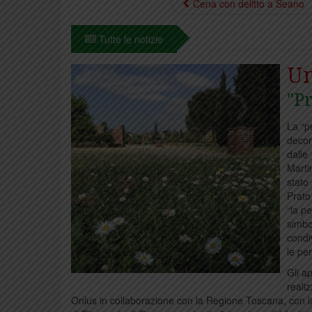
Cena con delitto a Seano
Tutte le notizie
Un
"P
La “p
decor
dalle
Marti
stato
Prato 
“la pe
simbo
condi
le per
Gli a
reali
Onlus in collaborazione con la Regione Toscana, con l