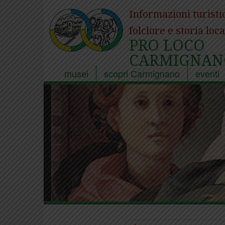
Informazioni turisti
folclore e storia loca
PRO LOCO
CARMIGNAN
musei
scopri Carmignano
eventi