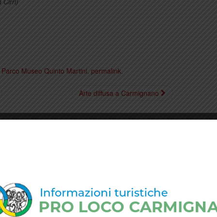
 Cirri)
g
Parco Museo Quinto Martini
.
permalink
.
Arte diffusa a Carmignano