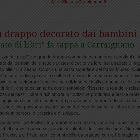
Arte diffusa a Carmignano
 drappo decorato dai bambini
rato di libri" fa tappa a Carmignano
ezza dei pezzi”, un grande drappo composto da numerose porzioni di t
ate dai bambini delle scuole pratesi e cucite tra loro, sarà sabato 6 ma
 15 alle 18 a Seano. Coprirà una vasta superficie del Parco Museo “Qui
ni” e sarà in dialogo con le sculture bronzee del maestro seanese. L’ev
 scelto per celebrare l’undicesima edizione del festival annuale di lettur
di libri”, che quest’anno ha come sottotitolo “Tessere la tela delle relazi
zza dei pezzi”, oltre a richiamare la tradizione produttiva e tessile prat
leggia con i suoi oltre cento metri proprio una fitta trama di relazioni e
visione, che possono nascere anche dall’esperienza della lettura che a
sone in percorsi di crescita e di sviluppo.
ppuntamenti del festival, in programma da marzo, sono stati quest’anno
zzati di nuovo in presenza, grazie ai volontari dell’associazione Il Geran
a Provincia di Prato, con i comuni dell’area pratese, con la Fondazion