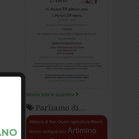
Mostra tutte le locandine
Parliamo di…
Abbazia di San Giusto
agricoltura
Alberto
Artimino
antiquariato
Moretti