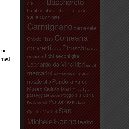
Bacchereto
Attivamente
bambini
Calici di
biodistretto+
stelle
camminate
Carmignano
carnevale
Comeana
Chiodo Fisso
concerti
Etruschi
donne
festa di
poi
fichi secchi
gite
San Michele
rnati
libri
Leonardo da Vinci
mercati
mercatini
musica
Montalbiolo
natale
Pandora
Parco
olio
Museo Quinto Martini
partigiani
passeggiate
Poggio alla Malva
poesia
Pontormo
Pro Loco
Poggio dei colli
San
Quinto Martini
Seano
Michele
teatro