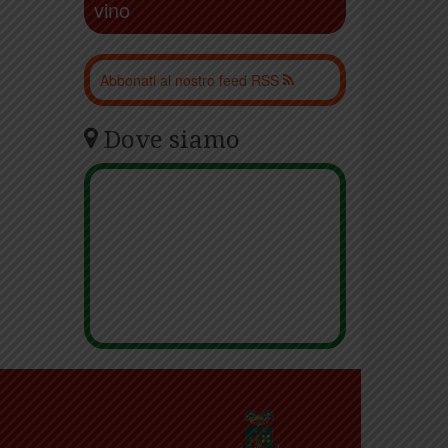
vino
Abbonati al nostro feed RSS
Dove siamo