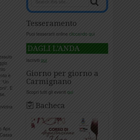
Tesseramento
Puoi tesserarti online
cliccando qui
DAGLI L'ANDA
essuto
Iscriviti
qui
ggio
nto
Giorno per giorno a
ento è
Carmignano
a “Un
oni”. E
Scopri tutti gli eventi
qui
ese,
Bacheca
vvicina
io Aps
e Cassa