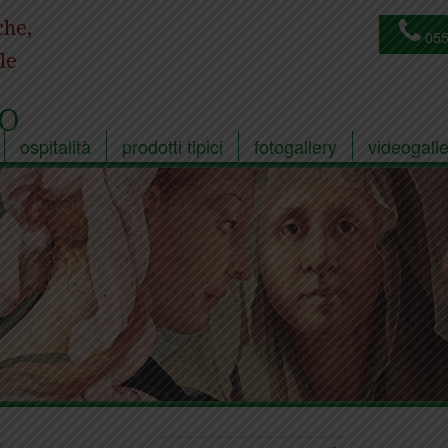
che,
055
le
O
ospitalità
prodotti tipici
fotogallery
videogalle