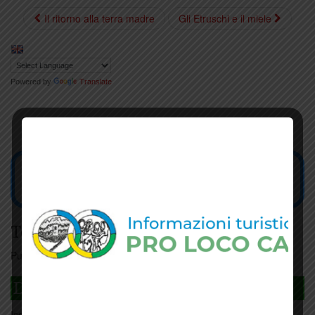
Il ritorno alla terra madre
Gli Etruschi e il miele
Powered by
Translate
Tesseramento
Puoi tesserarti online
cliccando qui
DAGLI L'ANDA
Iscriviti
qui