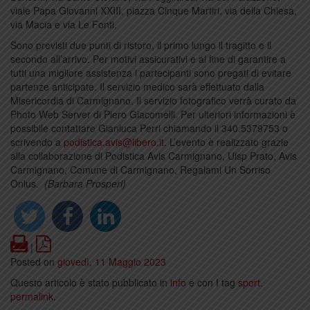
viale Papa Giovanni XXIII, piazza Cinque Martiri, via della Chiesa,
via Macia e via Le Fonti.
Sono previsti due punti di ristoro, il primo lungo il tragitto e il
secondo all’arrivo. Per motivi assicurativi e al fine di garantire a
tutti una migliore assistenza i partecipanti sono pregati di evitare
partenze anticipate. Il servizio medico sarà effettuato dalla
Misericordia di Carmignano. Il servizio fotografico verrà curato da
Photo Web Server di Piero Giacomelli. Per ulteriori informazioni è
possibile contattare Gianluca Perri chiamando il 340.5379753 o
scrivendo a
podistica.avis@libero.it
. L’evento è realizzato grazie
alla collaborazione di Podistica Avis Carmignano, Uisp Prato, Avis
Carmignano, Comune di Carmignano, Regalami Un Sorriso
Onlus.
(Barbara Prosperi)
Print
PDF
|
Posted on
giovedì, 11 Maggio 2023
Questo articolo è stato pubblicato in
info
e con I tag
sport
.
permalink
.