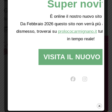
Super novità
Giorno per giorno a Carmignano
È online il nostro nuovo sito web!
Scopri tutti gli eventi
qui
Da Febbraio 2026 questo sito non verrà più aggio
Bacheca
dismesso, troverai su
prolococarmignano.it
tutti i 
in tempo reale!
VISITA IL NUOVO SI