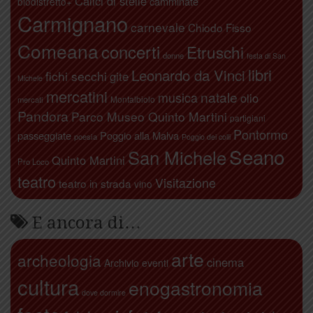
Calici di stelle
camminate
biodistretto+
Carmignano
carnevale
Chiodo Fisso
Comeana
concerti
Etruschi
donne
festa di San
libri
Leonardo da Vinci
fichi secchi
gite
Michele
mercatini
natale
musica
olio
Montalbiolo
mercati
Pandora
Parco Museo Quinto Martini
partigiani
Pontormo
passeggiate
Poggio alla Malva
poesia
Poggio dei colli
Seano
San Michele
Quinto Martini
Pro Loco
teatro
Visitazione
teatro in strada
vino
E ancora di…
arte
archeologia
cinema
Archivio eventi
cultura
enogastronomia
dove dormire