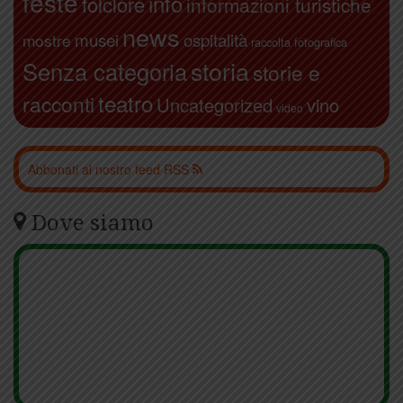
feste
info
folclore
informazioni turistiche
news
ospitalità
musei
mostre
raccolta fotografica
storia
Senza categoria
storie e
teatro
racconti
Uncategorized
vino
video
Abbonati al nostro feed RSS
Dove siamo