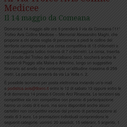
Medicee
Il 14 maggio da Comeana
Domenica 14 maggio alle ore 9 prenderà il via da Comeana l’11°
Trofeo Avis Colline Medicee – Memorial Alessandro Maghi, che
propone a chi abbia voglia di percorrere a piedi le colline del
territorio carmignanese una corsa competitiva di 13 chilometri o
una passeggiata ludico motoria di 7 chilometri. La corsa, inserita
nel circuito del Trofeo del Montalbano 2023, toccherà anche le
frazioni di Poggio alla Malva e Artimino, lungo un suggestivo
itinerario ad anello che contempla un’altitudine massima di 259
metri. La partenza avverrà da via La Volta n. 2.
È possibile iscriversi per posta elettronica inviando un’e-mail
a
podistica.avis@libero.it
entro le 12 di sabato 13 oppure entro le
8 di domenica 14 presso il Circolo Arci Rinascita. Le iscrizioni sia
competitive sia non competitive con premio di partecipazione
hanno un costo di 6 euro, ma sono disponibili anche alcuni
cartellini non competitivi esclusi dal premio di partecipazione al
costo di 3 euro. Le premiazioni individuali comprendono le
seguenti categorie: uomini: 20 assoluti, 15 veterani, 5 argento, 1