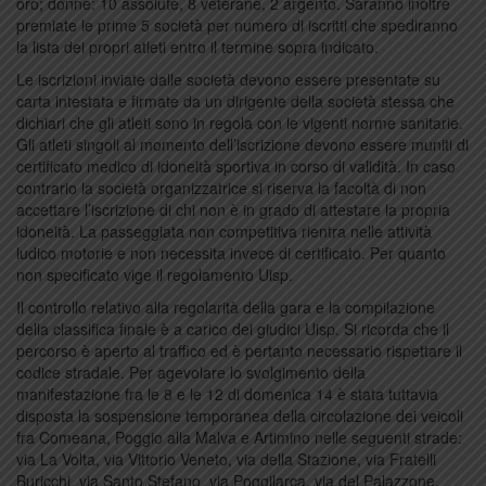
oro; donne: 10 assolute, 8 veterane, 2 argento. Saranno inoltre
premiate le prime 5 società per numero di iscritti che spediranno
la lista dei propri atleti entro il termine sopra indicato.
Le iscrizioni inviate dalle società devono essere presentate su
carta intestata e firmate da un dirigente della società stessa che
dichiari che gli atleti sono in regola con le vigenti norme sanitarie.
Gli atleti singoli al momento dell’iscrizione devono essere muniti di
certificato medico di idoneità sportiva in corso di validità. In caso
contrario la società organizzatrice si riserva la facoltà di non
accettare l’iscrizione di chi non è in grado di attestare la propria
idoneità. La passeggiata non competitiva rientra nelle attività
ludico motorie e non necessita invece di certificato. Per quanto
non specificato vige il regolamento Uisp.
Il controllo relativo alla regolarità della gara e la compilazione
della classifica finale è a carico dei giudici Uisp. Si ricorda che il
percorso è aperto al traffico ed è pertanto necessario rispettare il
codice stradale. Per agevolare lo svolgimento della
manifestazione fra le 8 e le 12 di domenica 14 è stata tuttavia
disposta la sospensione temporanea della circolazione dei veicoli
fra Comeana, Poggio alla Malva e Artimino nelle seguenti strade:
via La Volta, via Vittorio Veneto, via della Stazione, via Fratelli
Buricchi, via Santo Stefano, via Poggilarca, via del Palazzone,