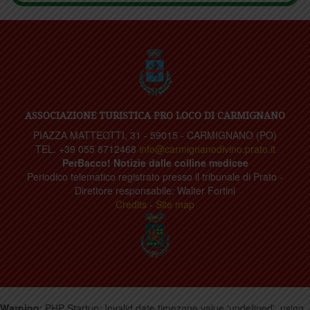
ASSOCIAZIONE TURISTICA PRO LOCO DI CARMIGNANO
PIAZZA MATTEOTTI, 31 - 59015 - CARMIGNANO (PO)
TEL. +39 055 8712468
info@carmignanodivino.prato.it
PerBacco! Notizie dalle colline medicee
Periodico telematico registrato presso il tribunale di Prato -
Direttore responsabile: Walter Fortini
Credits
-
Site map
Warning
: PHP Startup: Invalid date.timezone value 'undefined', using