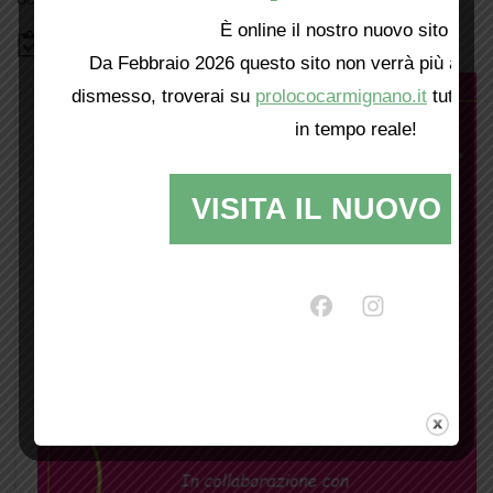
È online il nostro nuovo sito web!
Bacheca
Da Febbraio 2026 questo sito non verrà più aggio
dismesso, troverai su
prolococarmignano.it
tutti i 
in tempo reale!
VISITA IL NUOVO SI