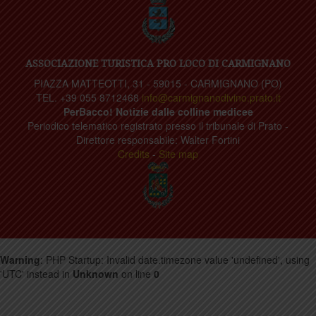
ASSOCIAZIONE TURISTICA PRO LOCO DI CARMIGNANO
PIAZZA MATTEOTTI, 31 - 59015 - CARMIGNANO (PO)
TEL. +39 055 8712468
info@carmignanodivino.prato.it
PerBacco! Notizie dalle colline medicee
Periodico telematico registrato presso il tribunale di Prato -
Direttore responsabile: Walter Fortini
Credits
-
Site map
Warning
: PHP Startup: Invalid date.timezone value 'undefined', using
'UTC' instead in
Unknown
on line
0