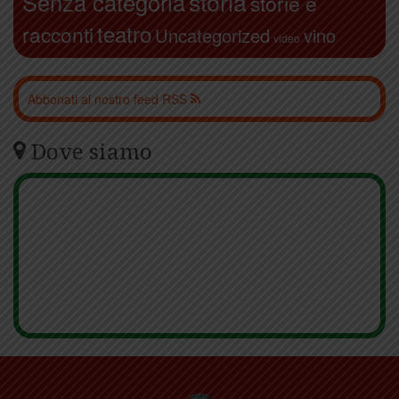
storia
Senza categoria
storie e
teatro
racconti
Uncategorized
vino
video
Abbonati al nostro feed RSS
Dove siamo