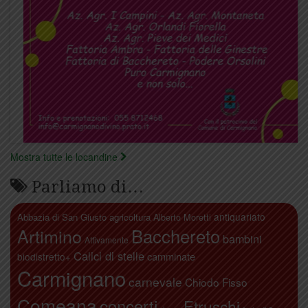
Mostra tutte le locandine
Parliamo di…
antiquariato
Abbazia di San Giusto
agricoltura
Alberto Moretti
Artimino
Bacchereto
bambini
Attivamente
Calici di stelle
camminate
biodistretto+
Carmignano
carnevale
Chiodo Fisso
Comeana
concerti
Etruschi