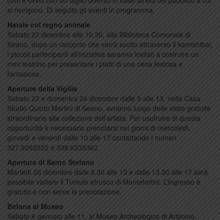
com’è ovvio con un taglio diverso in base all’età del pubblico a cui
si rivolgono. Di seguito gli eventi in programma.
Natale col regno animale
Sabato 23 dicembre alle 10.30, alla Biblioteca Comunale di
Seano, dopo un racconto che verrà svolto attraverso il kamishibai,
i piccoli partecipanti all’iniziativa saranno invitati a costruire un
mini teatrino per presentare i piatti di una cena festosa e
fantasiosa.
Aperture della Vigilia
Sabato 23 e domenica 24 dicembre dalle 9 alle 13, nella Casa
Studio Quinto Martini di Seano, avranno luogo delle visite gratuite
straordinarie alla collezione dell’artista. Per usufruire di questa
opportunità è necessario prenotarsi nei giorni di mercoledì,
giovedì e venerdì dalle 10 alle 17 contattando i numeri
327.9262552 e 338.6335362.
Apertura di Santo Stefano
Martedì 26 dicembre dalle 8.30 alle 13 e dalle 13.30 alle 17 sarà
possibile visitare il Tumulo etrusco di Montefortini. L’ingresso è
gratuito e non serve la prenotazione.
Befana al Museo
Sabato 6 gennaio alle 11, al Museo Archeologico di Artimino,