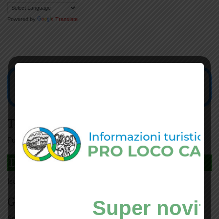
Powered by
Translate
Tesseramento
Puoi tesserarti online
cliccando qui
DAGLI L'ANDA
Iscriviti
qui
Giorno per giorno a Carmignano
Super novità
Scopri tutti gli eventi
qui