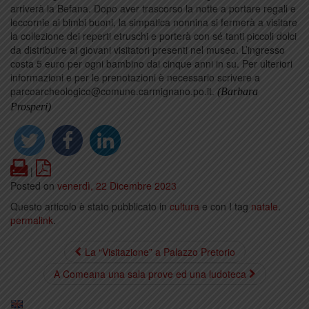
arriverà la Befana. Dopo aver trascorso la notte a portare regali e
leccornie ai bimbi buoni, la simpatica nonnina si fermerà a visitare
la collezione dei reperti etruschi e porterà con sé tanti piccoli dolci
da distribuire ai giovani visitatori presenti nel museo. L’ingresso
costa 5 euro per ogni bambino dai cinque anni in su. Per ulteriori
informazioni e per le prenotazioni è necessario scrivere a
parcoarcheologico@comune.carmignano.po.it.
(Barbara
Prosperi)
Print
PDF
|
Posted on
venerdì, 22 Dicembre 2023
Questo articolo è stato pubblicato in
cultura
e con I tag
natale
.
permalink
.
La “Visitazione” a Palazzo Pretorio
A Comeana una sala prove ed una ludoteca