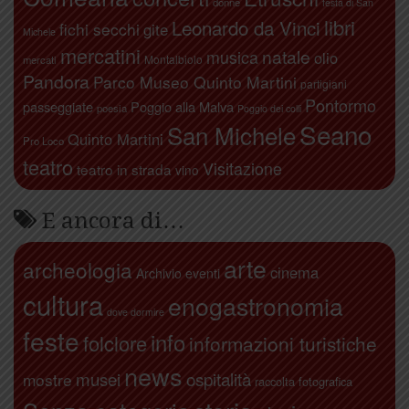
donne
festa di San
libri
Leonardo da Vinci
fichi secchi
gite
Michele
mercatini
natale
musica
olio
Montalbiolo
mercati
Pandora
Parco Museo Quinto Martini
partigiani
Pontormo
passeggiate
Poggio alla Malva
poesia
Poggio dei colli
Seano
San Michele
Quinto Martini
Pro Loco
teatro
Visitazione
teatro in strada
vino
E ancora di…
arte
archeologia
cinema
Archivio eventi
cultura
enogastronomia
dove dormire
feste
info
folclore
informazioni turistiche
news
ospitalità
musei
mostre
raccolta fotografica