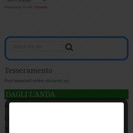
Powered by
Translate
Tesseramento
Puoi tesserarti online
cliccando qui
DAGLI L'ANDA
Iscriviti
qui
Giorno per giorno a Carmignano
Scopri tutti gli eventi
qui