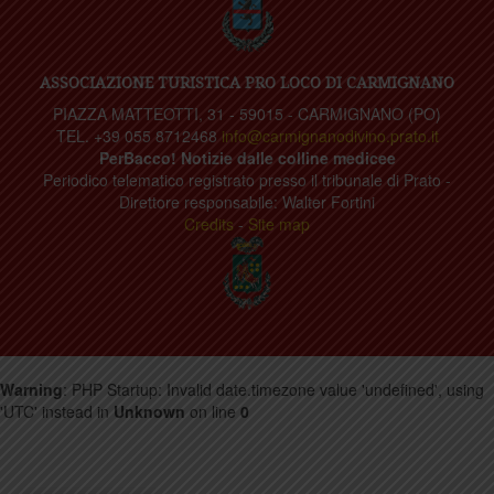
ASSOCIAZIONE TURISTICA PRO LOCO DI CARMIGNANO
PIAZZA MATTEOTTI, 31 - 59015 - CARMIGNANO (PO)
TEL. +39 055 8712468
info@carmignanodivino.prato.it
PerBacco! Notizie dalle colline medicee
Periodico telematico registrato presso il tribunale di Prato -
Direttore responsabile: Walter Fortini
Credits
-
Site map
Warning
: PHP Startup: Invalid date.timezone value 'undefined', using
'UTC' instead in
Unknown
on line
0