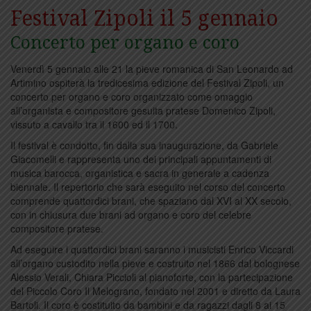
Festival Zipoli il 5 gennaio
Concerto per organo e coro
Venerdì 5 gennaio alle 21 la pieve romanica di San Leonardo ad
Artimino ospiterà la tredicesima edizione del Festival Zipoli, un
concerto per organo e coro organizzato come omaggio
all’organista e compositore gesuita pratese Domenico Zipoli,
vissuto a cavallo tra il 1600 ed il 1700.
Il festival è condotto, fin dalla sua inaugurazione, da Gabriele
Giacomelli e rappresenta uno dei principali appuntamenti di
musica barocca, organistica e sacra in generale a cadenza
biennale. Il repertorio che sarà eseguito nel corso del concerto
comprende quattordici brani, che spaziano dal XVI al XX secolo,
con in chiusura due brani ad organo e coro del celebre
compositore pratese.
Ad eseguire i quattordici brani saranno i musicisti Enrico Viccardi
all’organo custodito nella pieve e costruito nel 1866 dal bolognese
Alessio Verali, Chiara Piccioli al pianoforte, con la partecipazione
del Piccolo Coro Il Melograno, fondato nel 2001 e diretto da Laura
Bartoli. Il coro è costituito da bambini e da ragazzi dagli 8 ai 15