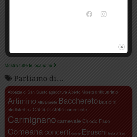
Mostra tutte le locandine
Parliamo di…
antiquariato
Abbazia di San Giusto
agricoltura
Alberto Moretti
Artimino
Bacchereto
bambini
Attivamente
Calici di stelle
camminate
biodistretto+
Carmignano
carnevale
Chiodo Fisso
Comeana
concerti
Etruschi
donne
festa di San