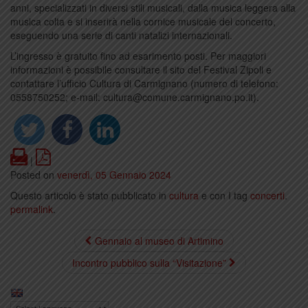
anni, specializzati in diversi stili musicali, dalla musica leggera alla
musica colta e si inserirà nella cornice musicale del concerto,
eseguendo una serie di canti natalizi internazionali.
L’ingresso è gratuito fino ad esarimento posti. Per maggiori
informazioni è possibile consultare il sito del Festival Zipoli e
contattare l’ufficio Cultura di Carmignano (numero di telefono:
0558750252; e-mail: cultura@comune.carmignano.po.it).
Print
PDF
|
Posted on
venerdì, 05 Gennaio 2024
Questo articolo è stato pubblicato in
cultura
e con I tag
concerti
.
permalink
.
Gennaio al museo di Artimino
Incontro pubblico sulla “Visitazione”