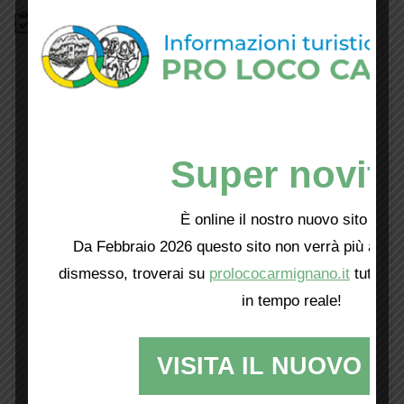
Bacheca
Super novità
È online il nostro nuovo sito web!
Da Febbraio 2026 questo sito non verrà più aggio
dismesso, troverai su
prolococarmignano.it
tutti i 
in tempo reale!
VISITA IL NUOVO SI