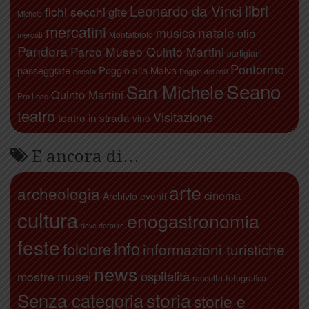
libri
Leonardo da Vinci
fichi secchi
gite
Michele
mercatini
natale
musica
olio
Montalbiolo
mercati
Pandora
Parco Museo Quinto Martini
partigiani
Pontormo
passeggiate
Poggio alla Malva
poesia
Poggio dei colli
Seano
San Michele
Quinto Martini
Pro Loco
teatro
Visitazione
teatro in strada
vino
E ancora di…
arte
archeologia
cinema
Archivio eventi
cultura
enogastronomia
dove dormire
feste
info
folclore
informazioni turistiche
news
ospitalità
musei
mostre
raccolta fotografica
storia
Senza categoria
storie e