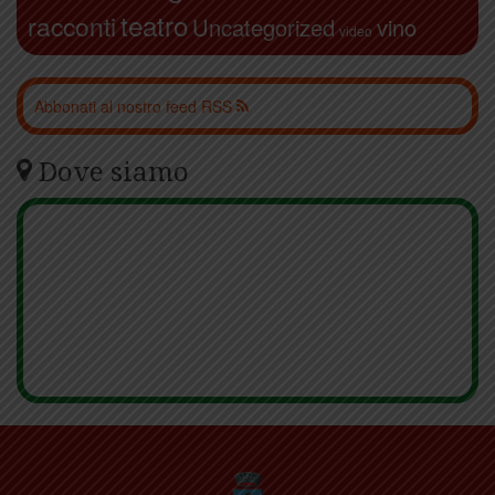
teatro
racconti
Uncategorized
vino
video
Abbonati al nostro feed RSS
Dove siamo