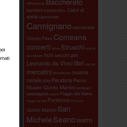
Bacchereto
Attivamente
bambini
Calici di
biodistretto+
stelle
camminate
Carmignano
carnevale
Comeana
Chiodo Fisso
concerti
Etruschi
donne
festa di
poi
fichi secchi
gite
San Michele
rnati
libri
Leonardo da Vinci
mercati
mercatini
musica
Montalbiolo
natale
Pandora
Parco
olio
Museo Quinto Martini
partigiani
passeggiate
Poggio alla Malva
poesia
Pontormo
Pro Loco
Poggio dei colli
San
Quinto Martini
Seano
Michele
teatro