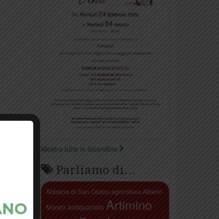
Mostra tutte le locandine
Parliamo di…
Abbazia di San Giusto
agricoltura
Alberto
Artimino
antiquariato
Moretti