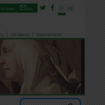
IT
EN
 8712468
info
ry
chi siamo
tesseramento