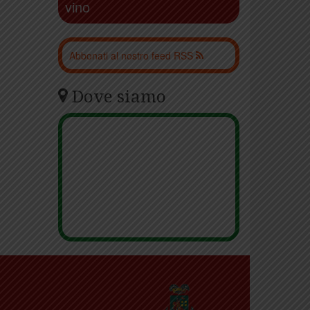
vino
Abbonati al nostro feed RSS
Dove siamo