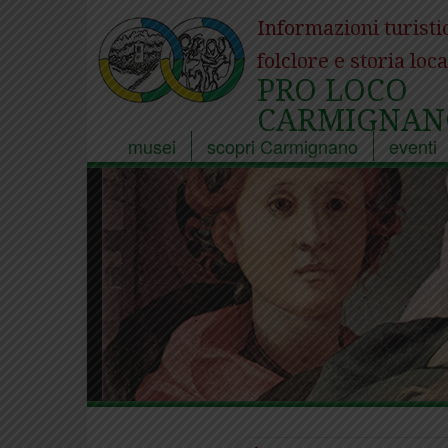
Informazioni turisti
folclore e storia loca
PRO LOCO
CARMIGNAN
musei
scopri Carmignano
eventi