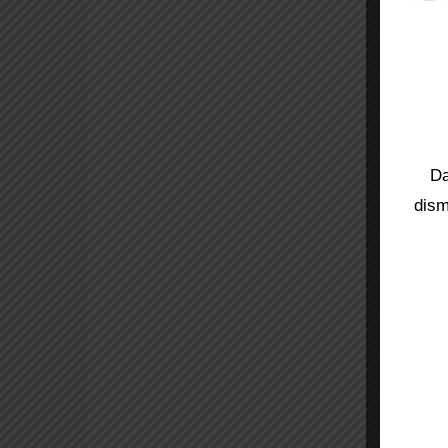
Da
dism