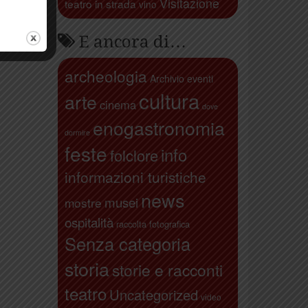
Visitazione
teatro in strada
vino
E ancora di…
archeologia
Archivio eventi
cultura
arte
cinema
dove
enogastronomia
dormire
feste
info
folclore
informazioni turistiche
news
musei
mostre
ospitalità
raccolta fotografica
Senza categoria
storia
storie e racconti
teatro
Uncategorized
video