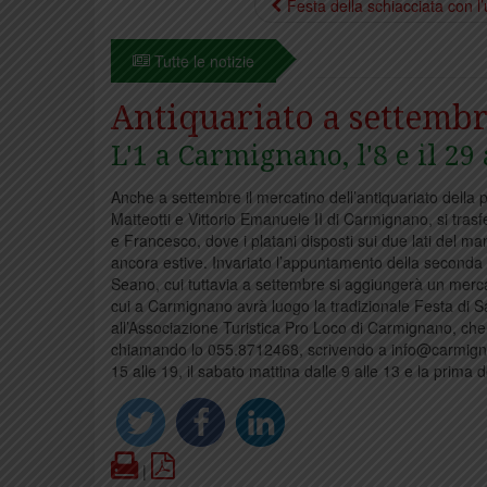
Festa della schiacciata con l
Tutte le notizie
Antiquariato a settemb
L'1 a Carmignano, l'8 e il 29
Anche a settembre il mercatino dell’antiquariato dell
Matteotti e Vittorio Emanuele II di Carmignano, si trasf
e Francesco, dove i platani disposti sui due lati del ma
ancora estive. Invariato l’appuntamento della second
Seano, cui tuttavia a settembre si aggiungerà un mercat
cui a Carmignano avrà luogo la tradizionale Festa di San
all’Associazione Turistica Pro Loco di Carmignano, che 
chiamando lo 055.8712468, scrivendo a info@carmignanodi
15 alle 19, il sabato mattina dalle 9 alle 13 e la prima
Print
PDF
|