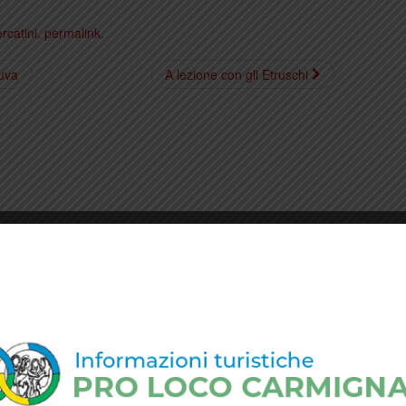
rcatini
.
permalink
.
’uva
A lezione con gli Etruschi