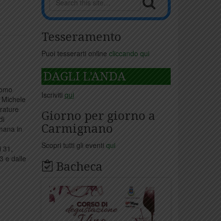
Tesseramento
Puoi tesserarti online
cliccando qui
DAGLI L'ANDA
como
Iscriviti
qui
i Michele
erature
Giorno per giorno a
di
Carmignano
imana in
Scopri tutti gli eventi
qui
i 31,
3 e dalle
Bacheca