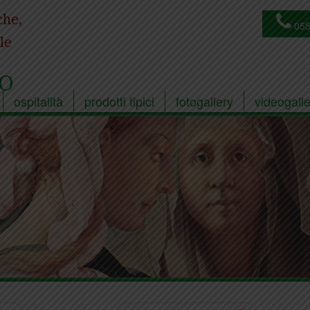
che,
055
le
O
ospitalità
prodotti tipici
fotogallery
videogalle