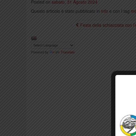
Posted on
sabato, 31 Agosto 2024
Questo articolo è stato pubblicato in
info
e con I tag
me
Festa della schiacciata con l
Powered by
Translate