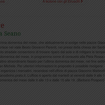
’uva
A lezione con gli Etruschi
re
 a Seano
a prima domenica del mese, che abitualmente si svolge nelle piazze Gia
erisce nel viale Beato Giovanni Parenti, nei pressi della chiesa dei Sant
nto stradale consentono di trovare riparo dal sole e di mitigare le temp
a domenica del mese, in programma come di consueto alla Pista Rossa 
ino straordinario fissato per l’ultima domenica del mese, nel fine sett
 Michele. Per ulteriori informazioni in proposito è possibile rivolgersi
organizza i mercatini, recandosi nell’ufficio di piazza Giacomo Matteott
vino.prato.it. L’ufficio è aperto dal martedì al venerdì dalle 9 alle 1
 domenica del mese dalle 9 alle 13 e dalle 15 alle 19.
(Barbara Prosperi)