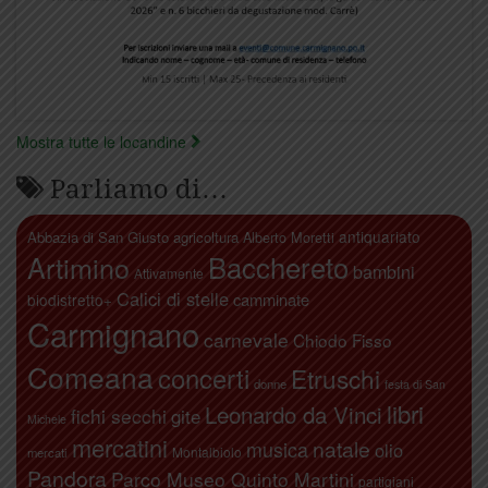
Mostra tutte le locandine
Parliamo di…
antiquariato
Abbazia di San Giusto
agricoltura
Alberto Moretti
Artimino
Bacchereto
bambini
Attivamente
Calici di stelle
camminate
biodistretto+
Carmignano
carnevale
Chiodo Fisso
Comeana
concerti
Etruschi
donne
festa di San
libri
Leonardo da Vinci
fichi secchi
gite
Michele
mercatini
natale
musica
olio
Montalbiolo
mercati
Pandora
Parco Museo Quinto Martini
partigiani