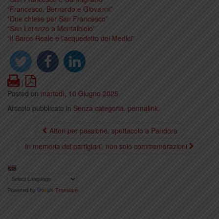
“
Francesco, Bernardo e Giovanni
”
“Due chiese per San Francesco”
“San Lorenzo a Montalbiolo”
“Il Barco Reale e l’acquedotto dei Medici”
Print
PDF
|
Posted on
martedì, 10 Giugno 2025
Articolo pubblicato in
Senza categoria
.
permalink
.
Attori per passione, spettacolo a Pandora
In memoria dei partigiani, non solo commemorazioni
Powered by
Translate