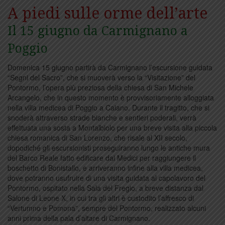
A piedi sulle orme dell’arte
Il 15 giugno da Carmignano a
Poggio
Domenica 15 giugno partirà da Carmignano l’escursione guidata
“Segni del Sacro”, che si muoverà verso la “Visitazione” del
Pontormo, l’opera più preziosa della chiesa di San Michele
Arcangelo, che in questo momento è provvisoriamente alloggiata
nella villa medicea di Poggio a Caiano. Durante il tragitto, che si
snoderà attraverso strade bianche e sentieri poderali, verrà
effettuata una sosta a Montalbiolo per una breve visita alla piccola
chiesa romanica di San Lorenzo, che risale al XII secolo,
dopodiché gli escursionisti proseguiranno lungo le antiche mura
del Barco Reale fatto edificare dai Medici per raggiungere il
boschetto di Bonistallo, e arriveranno infine alla villa medicea,
dove potranno usufruire di una visita guidata al capolavoro del
Pontormo, ospitato nella Sala del Fregio, a breve distanza dal
Salone di Leone X, in cui tra gli altri è custodito l’affresco di
“Vertumno e Pomona”, sempre del Pontormo, realizzato alcuni
anni prima della pala d’altare di Carmignano.