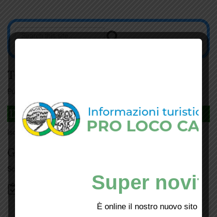
Tesseramento
Puoi tesserarti online
cliccando qui
DAGLI L'ANDA
Iscriviti
qui
Giorno per giorno a Carmignano
Scopri tutti gli eventi
qui
Super novità
Bacheca
È online il nostro nuovo sito web!