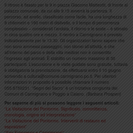
Il ritrovo è fissato per le 9 in piazza Giacomo Matteotti, di fronte al
palazzo comunale, da cui alle 9.15 avverrà la partenza. Il
percorso, ad anello, classificato come facile, ha una lunghezza di
8 chilometri e 190 metri di dislivello, e il tempo di percorrenza
complessivo – considerati l’andata, il ritorno e le soste – è stimato
in circa quattro ore e mezzo. Il rientro a Carmignano è previsto
indicativamente per le 13.30. Gli organizzatori fanno sapere che
non sono ammessi passeggini, non idonei all’attività, e che
all’interno del parco e della villa medicei non è consentito
l’ingresso agli animali. È stabilito un numero massimo di 30
partecipanti. L’escursione e le visite guidate sono gratuite, tuttavia
è obbligatoria la prenotazione, da effettuarsi entro il 10 giugno
scrivendo a cultura@comune.carmignano.po.it. Per ulteriori
informazioni in proposito è possibile chiamare il numero
055.8750231. “Segni del Sacro” è un’iniziativa congiunta dei
Comuni di Carmignano e Poggio a Caiano.
(Barbara Prosperi)
Per saperne di più si possono leggere i seguenti articoli:
“La Visitazione del Pontormo. Significato, committenza,
cronologia, origine ed interpretazione”
“La Visitazione del Pontormo. Interventi di restauro ed
esposizioni”
“San Francesco e Carmignano”