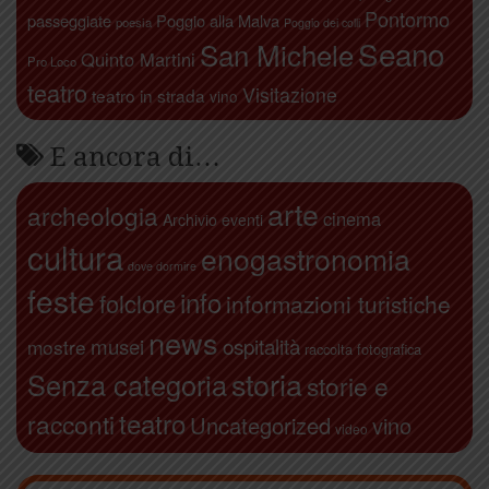
Pontormo
passeggiate
Poggio alla Malva
poesia
Poggio dei colli
Seano
San Michele
Quinto Martini
Pro Loco
teatro
Visitazione
teatro in strada
vino
E ancora di…
arte
archeologia
cinema
Archivio eventi
cultura
enogastronomia
dove dormire
feste
info
folclore
informazioni turistiche
news
ospitalità
musei
mostre
raccolta fotografica
storia
Senza categoria
storie e
teatro
racconti
Uncategorized
vino
video