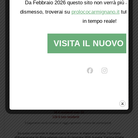
Da Febbraio 2026 questo sito non verrà più aggio
dismesso, troverai su
prolococarmignano.it
tutti i 
in tempo reale!
VISITA IL NUOVO SI