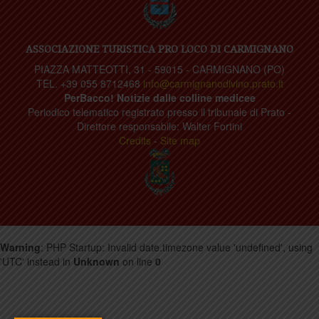
ASSOCIAZIONE TURISTICA PRO LOCO DI CARMIGNANO
PIAZZA MATTEOTTI, 31 - 59015 - CARMIGNANO (PO)
TEL. +39 055 8712468
info@carmignanodivino.prato.it
PerBacco! Notizie dalle colline medicee
Periodico telematico registrato presso il tribunale di Prato -
Direttore responsabile: Walter Fortini
Credits
-
Site map
Warning
: PHP Startup: Invalid date.timezone value 'undefined', using
'UTC' instead in
Unknown
on line
0