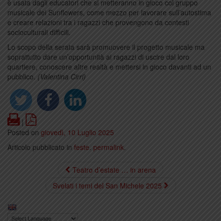
è usata dagli educatori che si metteranno in gioco col gruppo
musicale dei Sunflowers, come mezzo per lavorare sull’autostima
e creare relazioni tra i ragazzi che provengono da contesti
socioculturali difficili.
Lo scopo della serata sarà promuovere il progetto musicale ma
soprattutto dare un’opportunità ai ragazzi di uscire dal loro
quartiere, conoscere altre realtà e mettersi in gioco davanti ad un
pubblico.
(Valentina Cirri)
Print
PDF
|
Posted on
giovedì, 10 Luglio 2025
Articolo pubblicato in
feste
.
permalink
.
Teatro d’estate … in arena
Svelati i temi del San Michele 2025