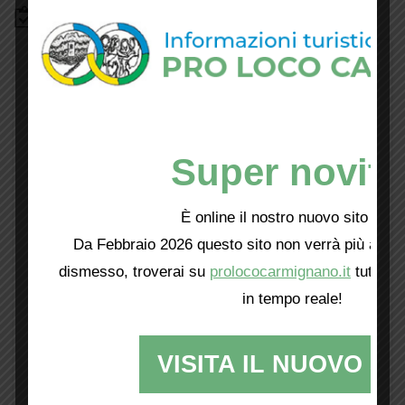
Bacheca
Super novità
È online il nostro nuovo sito web!
Da Febbraio 2026 questo sito non verrà più aggio
dismesso, troverai su
prolococarmignano.it
tutti i 
in tempo reale!
VISITA IL NUOVO SI