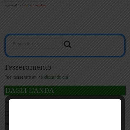
Powered by
Translate
Tesseramento
Puoi tesserarti online
cliccando qui
DAGLI L'ANDA
Iscriviti
qui
Giorno per giorno a Carmignano
Scopri tutti gli eventi
qui