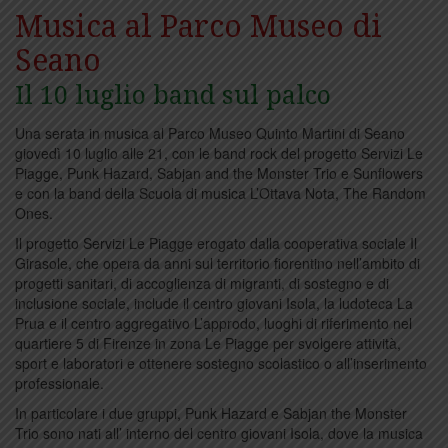
Musica al Parco Museo di
Seano
Il 10 luglio band sul palco
Una serata in musica al Parco Museo Quinto Martini di Seano
giovedì 10 luglio alle 21, con le band rock del progetto Servizi Le
Piagge, Punk Hazard, Sabjan and the Monster Trio e Sunflowers
e con la band della Scuola di musica L’Ottava Nota, The Random
Ones.
Il progetto Servizi Le Piagge erogato dalla cooperativa sociale Il
Girasole, che opera da anni sul territorio fiorentino nell’ambito di
progetti sanitari, di accoglienza di migranti, di sostegno e di
inclusione sociale, include il centro giovani Isola, la ludoteca La
Prua e il centro aggregativo L’approdo, luoghi di riferimento nel
quartiere 5 di Firenze in zona Le Piagge per svolgere attività,
sport e laboratori e ottenere sostegno scolastico o all’inserimento
professionale.
In particolare i due gruppi, Punk Hazard e Sabjan the Monster
Trio sono nati all’ interno del centro giovani Isola, dove la musica