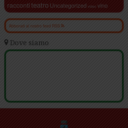
teatro
racconti
Uncategorized
vino
video
Abbonati al nostro feed RSS
Dove siamo