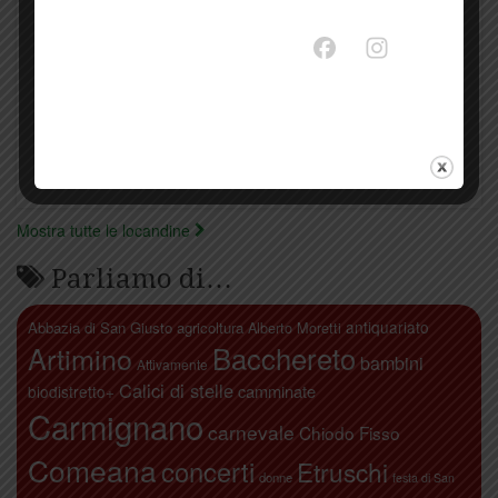
Mostra tutte le locandine
Parliamo di…
antiquariato
Abbazia di San Giusto
agricoltura
Alberto Moretti
Artimino
Bacchereto
bambini
Attivamente
Calici di stelle
camminate
biodistretto+
Carmignano
carnevale
Chiodo Fisso
Comeana
concerti
Etruschi
donne
festa di San