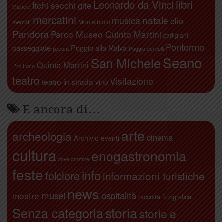
libri
Leonardo da Vinci
fichi secchi
gite
Michele
mercatini
natale
musica
olio
Montalbiolo
mercati
Pandora
Parco Museo Quinto Martini
partigiani
Pontormo
passeggiate
Poggio alla Malva
poesia
Poggio dei colli
Seano
San Michele
Quinto Martini
Pro Loco
teatro
Visitazione
teatro in strada
vino
E ancora di…
arte
archeologia
cinema
Archivio eventi
cultura
enogastronomia
dove dormire
feste
info
folclore
informazioni turistiche
news
ospitalità
musei
mostre
raccolta fotografica
storia
Senza categoria
storie e