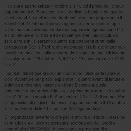
Il ciclo si è aperto sabato 4 ottobre alle 16 col il primo dei cinque
appuntamenti di “Storie con le ali”, dedicati a bambini dai quattro
ai sette anni. Le atelieriste di Artebambini editore proporranno il
kamishibai, il teatrino di carta giapponese, per raccontare ogni
volta una storia diversa. Le date da segnare in agenda sono l’11
e il 25 ottobre e l’8, il 22 e il 29 novembre. Per i più piccoli, da
zero a tre anni, ci saranno quattro appuntamenti curati dalla
pedagogista Cecilia Fabbri, che accompagnerà le sue letture con
musiche e movimenti alla scoperta dei bisogni primari. Gli incontri
si svolgeranno il 25 ottobre, l’8, il 22 e il 29 novembre dalle 10.30
alle 12.
I bambini dai cinque ai dieci anni potranno infine partecipare al
ciclo “Avventure per piccoli esploratori”, quattro eventi di letture e
didattica ambientale insieme an Irene Biancalani, guida
ambientale e operatrice didattica. La prima data sarà il 18 ottobre
alle 10.30: poi a seguire il 15 novembre, il 6 e il 13 dicembre. Per
gli appassionati di giochi da tavolo l’appuntamento è il 18 ottobre
e 15 novembre dalle 14 in poi con “Bibliogame days”.
Gli organizzatori avvertono che per le attività di lettura – massimo
venti adesioni – occorre prenotarsi telefonando dal lunedì al
venerdì allo 0558705520: è necessaria la presenza di un