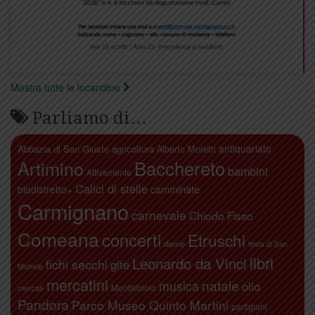
Mostra tutte le locandine
Parliamo di…
antiquariato
Abbazia di San Giusto
agricoltura
Alberto Moretti
Artimino
Bacchereto
bambini
Attivamente
Calici di stelle
camminate
biodistretto+
Carmignano
carnevale
Chiodo Fisso
Comeana
concerti
Etruschi
donne
festa di San
libri
Leonardo da Vinci
fichi secchi
gite
Michele
mercatini
natale
musica
olio
Montalbiolo
mercati
Pandora
Parco Museo Quinto Martini
partigiani