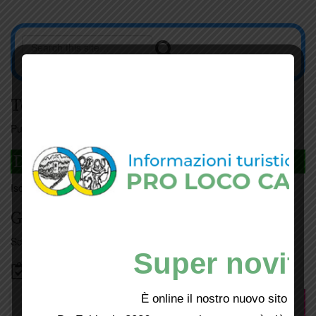
Tesseramento
Puoi tesserarti online
cliccando qui
DAGLI L'ANDA
Iscriviti
qui
Giorno per giorno a Carmignano
Scopri tutti gli eventi
qui
Super novità
Bacheca
È online il nostro nuovo sito web!