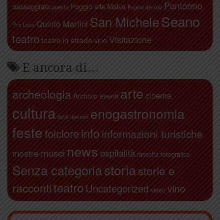
Pontormo
passeggiate
Poggio alla Malva
poesia
Poggio dei colli
Seano
San Michele
Quinto Martini
Pro Loco
teatro
Visitazione
teatro in strada
vino
E ancora di…
arte
archeologia
cinema
Archivio eventi
cultura
enogastronomia
dove dormire
feste
info
folclore
informazioni turistiche
news
ospitalità
musei
mostre
raccolta fotografica
storia
Senza categoria
storie e
teatro
racconti
Uncategorized
vino
video