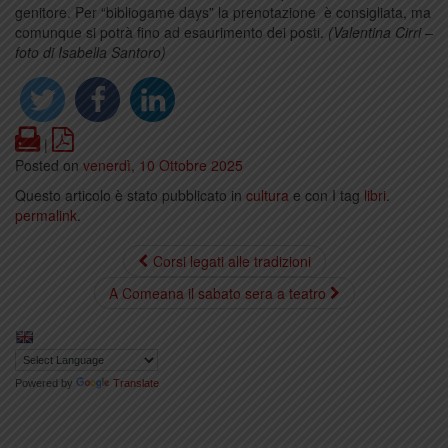
genitore. Per “bibliogame days” la prenotazione è consigliata, ma
comunque si potrà fino ad esaurimento dei posti.
(Valentina Cirri –
foto di Isabella Santoro)
Print
PDF
|
Posted on
venerdì, 10 Ottobre 2025
Questo articolo è stato pubblicato in
cultura
e con I tag
libri
.
permalink
.
Corsi legati alle tradizioni
A Comeana il sabato sera a teatro
Powered by
Translate