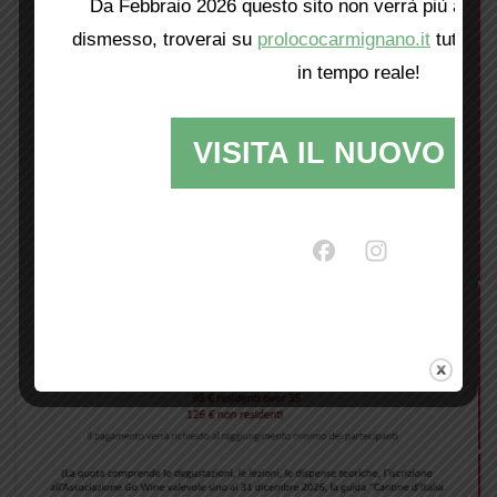
Da Febbraio 2026 questo sito non verrà più aggio
dismesso, troverai su
prolococarmignano.it
tutti i 
in tempo reale!
VISITA IL NUOVO SI