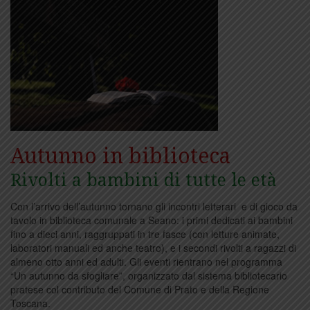
Autunno in biblioteca
Rivolti a bambini di tutte le età
Con l’arrivo dell’autunno tornano gli incontri letterari e di gioco da
tavolo in biblioteca comunale a Seano: i primi dedicati ai bambini
fino a dieci anni, raggruppati in tre fasce (con letture animate,
laboratori manuali ed anche teatro), e i secondi rivolti a ragazzi di
almeno otto anni ed adulti. Gli eventi rientrano nel programma
“Un autunno da sfogliare”, organizzato dal sistema bibliotecario
pratese col contributo del Comune di Prato e della Regione
Toscana.